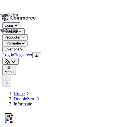
ikelen
Coins
ikelen
Koersen
Producten
Informatie
Over ons
Log in
Registreer
Menu
Home
DoubleZero
Informatie