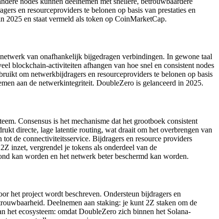
 andere nodes kunnen deelnemen met snellere, betrouwbaardere
gers en resourceproviders te belonen op basis van prestaties en
in 2025 en staat vermeld als token op CoinMarketCap.
netwerk van onafhankelijk bijgedragen verbindingen. In gewone taal
eel blockchain-activiteiten afhangen van hoe snel en consistent nodes
ruikt om netwerkbijdragers en resourceproviders te belonen op basis
emen aan de netwerkintegriteit. DoubleZero is gelanceerd in 2025.
ysteem. Consensus is het mechanisme dat het grootboek consistent
kt directe, lage latentie routing, wat draait om het overbrengen van
ot de connectiviteitsservice. Bijdragers en resource providers
Z inzet, vergrendel je tokens als onderdeel van de
eloond kan worden en het netwerk beter beschermd kan worden.
door het project wordt beschreven. Ondersteun bijdragers en
betrouwbaarheid. Deelnemen aan staking: je kunt 2Z staken om de
an het ecosysteem: omdat DoubleZero zich binnen het Solana-