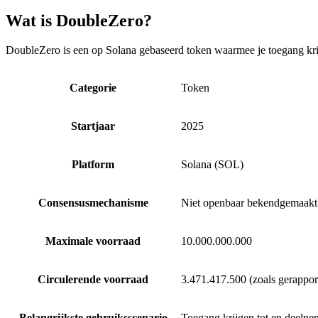
Wat is DoubleZero?
DoubleZero is een op Solana gebaseerd token waarmee je toegang krij
Categorie
Token
Startjaar
2025
Platform
Solana (SOL)
Consensusmechanisme
Niet openbaar bekendgemaakt 
Maximale voorraad
10.000.000.000
Circulerende voorraad
3.471.417.500 (zoals gerappo
Belangrijkste gebruiksscenario
Toegang krijgen tot en deelnem