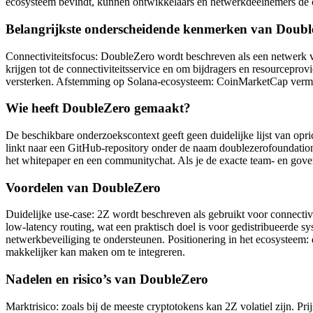
ecosysteem bevindt, kunnen ontwikkelaars en netwerkdeelnemers de c
Belangrijkste onderscheidende kenmerken van Doub
Connectiviteitsfocus: DoubleZero wordt beschreven als een netwerk va
krijgen tot de connectiviteitsservice en om bijdragers en resourcepro
versterken. Afstemming op Solana-ecosysteem: CoinMarketCap vermeld
Wie heeft DoubleZero gemaakt?
De beschikbare onderzoekscontext geeft geen duidelijke lijst van op
linkt naar een GitHub-repository onder de naam doublezerofoundatio
het whitepaper en een communitychat. Als je de exacte team- en govern
Voordelen van DoubleZero
Duidelijke use-case: 2Z wordt beschreven als gebruikt voor connectivi
low-latency routing, wat een praktisch doel is voor gedistribueerde
netwerkbeveiliging te ondersteunen. Positionering in het ecosysteem: 
makkelijker kan maken om te integreren.
Nadelen en risico’s van DoubleZero
Marktrisico: zoals bij de meeste cryptotokens kan 2Z volatiel zijn. 