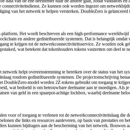
oe data van de ene deelnemer naar de andere gaat, zodat validators en
e connectiviteitsdienst. Ze kunnen ook worden ingezet om netwerkbijdra
iging van het netwerk te helpen versterken. DoubleZero is gelanceerd 
a-platform. Het wordt beschreven als een high-performance wereldwijd 
ockchain en andere gedistribueerde systemen. Dat is belangrijk omdat v
g te krijgen tot de netwerkconnectiviteitsservice. Ze worden ook geb
estaked, wat betekent dat tokenhouders tokens vastzetten om deel te n
het netwerk helpt overeenstemming te bereiken over de status van het s
itslaag rondom gedistribueerde systemen. De projectomschrijving benadru
het DoubleZero-model worden 2Z-tokens gebruikt om toegang te krijgen t
eid, wat bedoeld is om betrouwbare deelname aan te moedigen. Als je 2
laatsen van geld in een spaarpot-achtige lockbox, waarbij deelname b
talen voor of toegang te verlenen tot de netwerkconnectiviteitslaag die 
elonen die links en resources aanleveren, op basis van prestaties en 
uders kunnen bijdragen aan de bescherming van het netwerk. Bouwen a