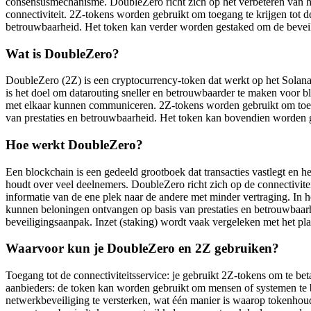
consensusmechanisme. DoubleZero richt zich op het verbeteren van h
connectiviteit. 2Z-tokens worden gebruikt om toegang te krijgen tot d
betrouwbaarheid. Het token kan verder worden gestaked om de beveil
Wat is DoubleZero?
DoubleZero (2Z) is een cryptocurrency-token dat werkt op het Solan
is het doel om datarouting sneller en betrouwbaarder te maken voor bl
met elkaar kunnen communiceren. 2Z-tokens worden gebruikt om toegan
van prestaties en betrouwbaarheid. Het token kan bovendien worden g
Hoe werkt DoubleZero?
Een blockchain is een gedeeld grootboek dat transacties vastlegt en 
houdt over veel deelnemers. DoubleZero richt zich op de connectivite
informatie van de ene plek naar de andere met minder vertraging. In 
kunnen beloningen ontvangen op basis van prestaties en betrouwbaarh
beveiligingsaanpak. Inzet (staking) wordt vaak vergeleken met het p
Waarvoor kun je DoubleZero en 2Z gebruiken?
Toegang tot de connectiviteitsservice: je gebruikt 2Z-tokens om te be
aanbieders: de token kan worden gebruikt om mensen of systemen te b
netwerkbeveiliging te versterken, wat één manier is waarop tokenho