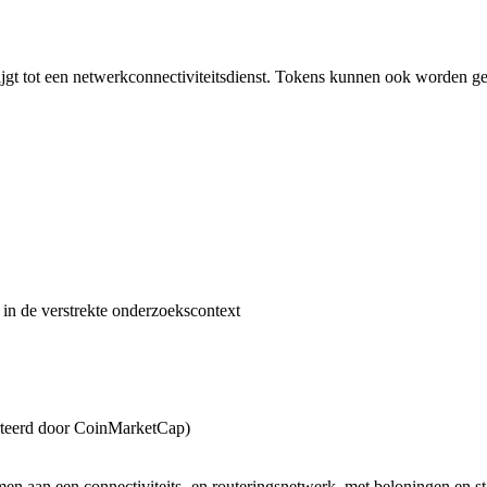
gt tot een netwerkconnectiviteitsdienst. Tokens kunnen ook worden ge
in de verstrekte onderzoekscontext
rteerd door CoinMarketCap)
en aan een connectiviteits- en routeringsnetwerk, met beloningen en s