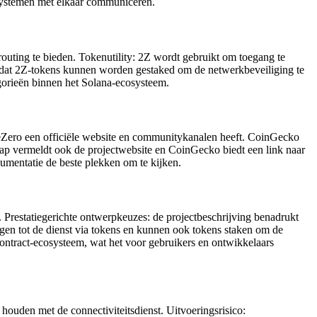
 systemen met elkaar communiceren.
outing te bieden. Tokenutility: 2Z wordt gebruikt om toegang te
taat dat 2Z-tokens kunnen worden gestaked om de netwerkbeveiliging te
gorieën binnen het Solana-ecosysteem.
leZero een officiële website en communitykanalen heeft. CoinGecko
ap vermeldt ook de projectwebsite en CoinGecko biedt een link naar
cumentatie de beste plekken om te kijken.
. Prestatiegerichte ontwerpkeuzes: de projectbeschrijving benadrukt
gen tot de dienst via tokens en kunnen ook tokens staken om de
contract-ecosysteem, wat het voor gebruikers en ontwikkelaars
houden met de connectiviteitsdienst. Uitvoeringsrisico: