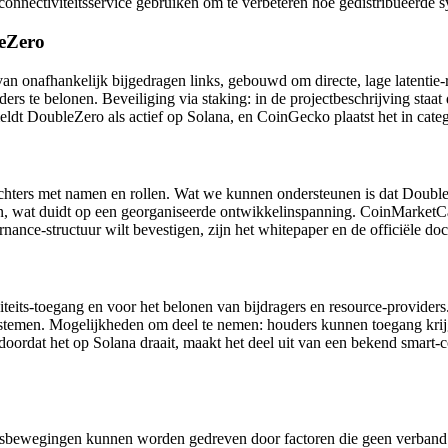
onnectiviteitsservice gebruiken om te verbeteren hoe gedistribueerde
leZero
n onafhankelijk bijgedragen links, gebouwd om directe, lage latentie-r
viders te belonen. Beveiliging via staking: in de projectbeschrijving s
t DoubleZero als actief op Solana, en CoinGecko plaatst het in cate
richters met namen en rollen. Wat we kunnen ondersteunen is dat Doub
n, wat duidt op een georganiseerde ontwikkelinspanning. CoinMarketC
ance-structuur wilt bevestigen, zijn het whitepaper en de officiële do
teits-toegang en voor het belonen van bijdragers en resource-providers
 systemen. Mogelijkheden om deel te nemen: houders kunnen toegang krij
doordat het op Solana draait, maakt het deel uit van een bekend smart-
Prijsbewegingen kunnen worden gedreven door factoren die geen verband 