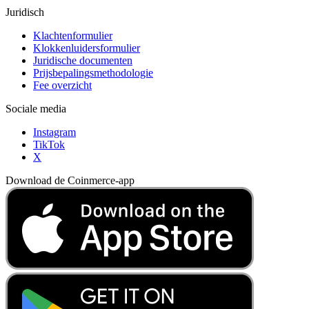
Juridisch
Klachtenformulier
Klokkenluidersformulier
Juridische documenten
Prijsbepalingsmethodologie
Fee overzicht
Sociale media
Instagram
TikTok
X
Download de Coinmerce-app