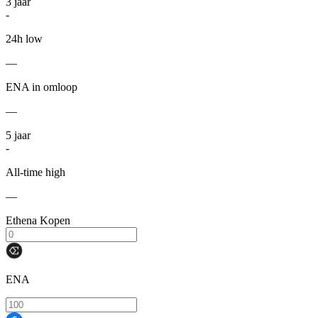
3
jaar
-
24h low
—
ENA in omloop
—
5
jaar
-
All-time high
—
Ethena Kopen
ENA