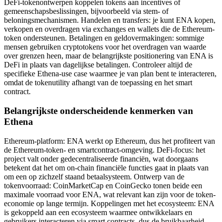
DeFi-tokenontwerpen koppelen tokens aan incentives of
gemeenschapsbeslissingen, bijvoorbeeld via stem- of
beloningsmechanismen. Handelen en transfers: je kunt ENA kopen,
verkopen en overdragen via exchanges en wallets die de Ethereum-
token ondersteunen. Betalingen en geldovermakingen: sommige
mensen gebruiken cryptotokens voor het overdragen van waarde
over grenzen heen, maar de belangrijkste positionering van ENA is
DeFi in plaats van dagelijkse betalingen. Controleer altijd de
specifieke Ethena-use case waarmee je van plan bent te interacteren,
omdat de tokenutility afhangt van de toepassing en het smart
contract.
Belangrijkste onderscheidende kenmerken van
Ethena
Ethereum-platform: ENA werkt op Ethereum, dus het profiteert van
de Ethereum-token- en smartcontract-omgeving. DeFi-focus: het
project valt onder gedecentraliseerde financiën, wat doorgaans
betekent dat het om on-chain financiële functies gaat in plaats van
om een op zichzelf staand betaalsysteem. Ontwerp van de
tokenvoorraad: CoinMarketCap en CoinGecko tonen beide een
maximale voorraad voor ENA, wat relevant kan zijn voor de token-
economie op lange termijn. Koppelingen met het ecosysteem: ENA
is gekoppeld aan een ecosysteem waarmee ontwikkelaars en
gebruikers interacteren via smart contracts, dus de bruikbaarheid