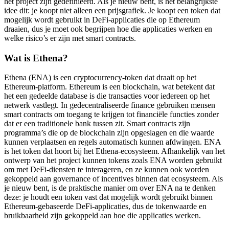
het project zijn gedefinieerd. Als je nieuw bent, is het belangrijkste
idee dit: je koopt niet alleen een prijsgrafiek. Je koopt een token dat
mogelijk wordt gebruikt in DeFi-applicaties die op Ethereum
draaien, dus je moet ook begrijpen hoe die applicaties werken en
welke risico’s er zijn met smart contracts.
Wat is Ethena?
Ethena (ENA) is een cryptocurrency-token dat draait op het
Ethereum-platform. Ethereum is een blockchain, wat betekent dat
het een gedeelde database is die transacties voor iedereen op het
netwerk vastlegt. In gedecentraliseerde finance gebruiken mensen
smart contracts om toegang te krijgen tot financiële functies zonder
dat er een traditionele bank tussen zit. Smart contracts zijn
programma’s die op de blockchain zijn opgeslagen en die waarde
kunnen verplaatsen en regels automatisch kunnen afdwingen. ENA
is het token dat hoort bij het Ethena-ecosysteem. Afhankelijk van het
ontwerp van het project kunnen tokens zoals ENA worden gebruikt
om met DeFi-diensten te interageren, en ze kunnen ook worden
gekoppeld aan governance of incentives binnen dat ecosysteem. Als
je nieuw bent, is de praktische manier om over ENA na te denken
deze: je houdt een token vast dat mogelijk wordt gebruikt binnen
Ethereum-gebaseerde DeFi-applicaties, dus de tokenwaarde en
bruikbaarheid zijn gekoppeld aan hoe die applicaties werken.