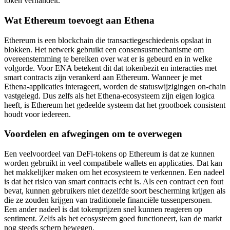
token verhandelt.
Wat Ethereum toevoegt aan Ethena
Ethereum is een blockchain die transactiegeschiedenis opslaat in
blokken. Het netwerk gebruikt een consensusmechanisme om
overeenstemming te bereiken over wat er is gebeurd en in welke
volgorde. Voor ENA betekent dit dat tokenbezit en interacties met
smart contracts zijn verankerd aan Ethereum. Wanneer je met
Ethena-applicaties interageert, worden de statuswijzigingen on-chain
vastgelegd. Dus zelfs als het Ethena-ecosysteem zijn eigen logica
heeft, is Ethereum het gedeelde systeem dat het grootboek consistent
houdt voor iedereen.
Voordelen en afwegingen om te overwegen
Een veelvoordeel van DeFi-tokens op Ethereum is dat ze kunnen
worden gebruikt in veel compatibele wallets en applicaties. Dat kan
het makkelijker maken om het ecosysteem te verkennen. Een nadeel
is dat het risico van smart contracts echt is. Als een contract een fout
bevat, kunnen gebruikers niet dezelfde soort bescherming krijgen als
die ze zouden krijgen van traditionele financiële tussenpersonen.
Een ander nadeel is dat tokenprijzen snel kunnen reageren op
sentiment. Zelfs als het ecosysteem goed functioneert, kan de markt
nog steeds scherp bewegen.