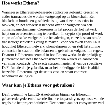
Hoe werkt Ethena?
Wanneer je Ethereum-gebaseerde applicaties gebruikt, creëren je
acties transacties die worden vastgelegd op de blockchain. Een
blockchain houdt een geschiedenis bij van deze transacties in
blokken, en het netwerk is het eens over de volgorde via een
consensusmechanisme. Consensus is het proces dat het netwerk
helpt om overeenstemming te bereiken. In crypto zijn proof of work
en proof of stake veelgebruikte benaderingen, en ze bestaan om de
transactiegeschiedenis veilig te maken. Voor een token zoals ENA
houdt het Ethereum-netwerk tokenbalansen bij en stelt het slimme
contracten in staat om die balansen te gebruiken volgens hun regels.
Daarom is Ethereum centraal in hoe Ethena werkt. In de praktijk ga
je interactie met het Ethena-ecosysteem via wallets en aanroepen
van smart contracts. De exacte stappen hangen af van de specifieke
DeFi-functie die je gebruikt, maar het onderliggende idee is altijd
hetzelfde: Ethereum legt de status vast, en smart contracts
handhaven de logica.
Waar kun je Ethena voor gebruiken?
DeFi-toegang: je kunt ENA gebruiken binnen op Ethereum
gebaseerde gedecentraliseerde finance-toepassingen, op basis van de
regels die het project definieert. Deelnemen aan het ecosysteem: veel