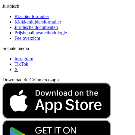
Juridisch
Klachtenformulier
Klokkenluidersformulier
Juridische documenten
Prijsbepalingsmethodologie
Fee overzicht
Sociale media
Instagram
TikTok
X
Download de Coinmerce-app