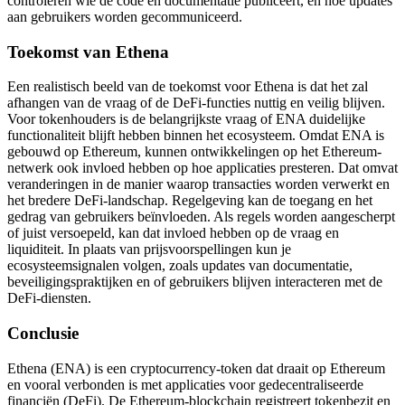
controleren wie de code en documentatie publiceert, en hoe updates
aan gebruikers worden gecommuniceerd.
Toekomst van Ethena
Een realistisch beeld van de toekomst voor Ethena is dat het zal
afhangen van de vraag of de DeFi-functies nuttig en veilig blijven.
Voor tokenhouders is de belangrijkste vraag of ENA duidelijke
functionaliteit blijft hebben binnen het ecosysteem. Omdat ENA is
gebouwd op Ethereum, kunnen ontwikkelingen op het Ethereum-
netwerk ook invloed hebben op hoe applicaties presteren. Dat omvat
veranderingen in de manier waarop transacties worden verwerkt en
het bredere DeFi-landschap. Regelgeving kan de toegang en het
gedrag van gebruikers beïnvloeden. Als regels worden aangescherpt
of juist versoepeld, kan dat invloed hebben op de vraag en
liquiditeit. In plaats van prijsvoorspellingen kun je
ecosysteemsignalen volgen, zoals updates van documentatie,
beveiligingspraktijken en of gebruikers blijven interacteren met de
DeFi-diensten.
Conclusie
Ethena (ENA) is een cryptocurrency-token dat draait op Ethereum
en vooral verbonden is met applicaties voor gedecentraliseerde
financiën (DeFi). De Ethereum-blockchain registreert tokenbezit en