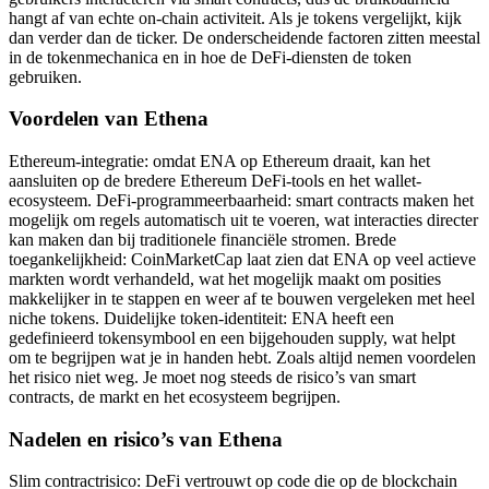
hangt af van echte on-chain activiteit. Als je tokens vergelijkt, kijk
dan verder dan de ticker. De onderscheidende factoren zitten meestal
in de tokenmechanica en in hoe de DeFi-diensten de token
gebruiken.
Voordelen van Ethena
Ethereum-integratie: omdat ENA op Ethereum draait, kan het
aansluiten op de bredere Ethereum DeFi-tools en het wallet-
ecosysteem. DeFi-programmeerbaarheid: smart contracts maken het
mogelijk om regels automatisch uit te voeren, wat interacties directer
kan maken dan bij traditionele financiële stromen. Brede
toegankelijkheid: CoinMarketCap laat zien dat ENA op veel actieve
markten wordt verhandeld, wat het mogelijk maakt om posities
makkelijker in te stappen en weer af te bouwen vergeleken met heel
niche tokens. Duidelijke token-identiteit: ENA heeft een
gedefinieerd tokensymbool en een bijgehouden supply, wat helpt
om te begrijpen wat je in handen hebt. Zoals altijd nemen voordelen
het risico niet weg. Je moet nog steeds de risico’s van smart
contracts, de markt en het ecosysteem begrijpen.
Nadelen en risico’s van Ethena
Slim contractrisico: DeFi vertrouwt op code die op de blockchain