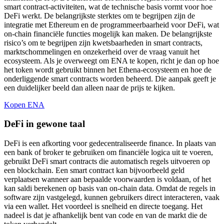
smart contract-activiteiten, wat de technische basis vormt voor hoe
DeFi werkt. De belangrijkste sterktes om te begrijpen zijn de
integratie met Ethereum en de programmeerbaarheid voor DeFi, wat
on-chain financiële functies mogelijk kan maken. De belangrijkste
risico’s om te begrijpen zijn kwetsbaarheden in smart contracts,
marktschommelingen en onzekerheid over de vraag vanuit het
ecosysteem. Als je overweegt om ENA te kopen, richt je dan op hoe
het token wordt gebruikt binnen het Ethena-ecosysteem en hoe de
onderliggende smart contracts worden beheerd. Die aanpak geeft je
een duidelijker beeld dan alleen naar de prijs te kijken.
Kopen ENA
DeFi in gewone taal
DeFi is een afkorting voor gedecentraliseerde finance. In plaats van
een bank of broker te gebruiken om financiële logica uit te voeren,
gebruikt DeFi smart contracts die automatisch regels uitvoeren op
een blockchain. Een smart contract kan bijvoorbeeld geld
verplaatsen wanneer aan bepaalde voorwaarden is voldaan, of het
kan saldi berekenen op basis van on-chain data. Omdat de regels in
software zijn vastgelegd, kunnen gebruikers direct interacteren, vaak
via een wallet. Het voordeel is snelheid en directe toegang. Het
nadeel is dat je afhankelijk bent van code en van de markt die de