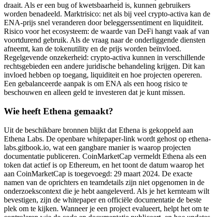
draait. Als er een bug of kwetsbaarheid is, kunnen gebruikers
worden benadeeld. Marktrisico: net als bij veel crypto-activa kan de
ENA-prijs snel veranderen door beleggerssentiment en liquiditeit.
Risico voor het ecosysteem: de waarde van DeFi hangt vaak af van
voortdurend gebruik. Als de vraag naar de onderliggende diensten
afneemt, kan de tokenutility en de prijs worden beïnvloed.
Regelgevende onzekerheid: crypto-activa kunnen in verschillende
rechtsgebieden een andere juridische behandeling krijgen. Dit kan
invloed hebben op toegang, liquiditeit en hoe projecten opereren.
Een gebalanceerde aanpak is om ENA als een hoog risico te
beschouwen en alleen geld te investeren dat je kunt missen.
Wie heeft Ethena gemaakt?
Uit de beschikbare bronnen blijkt dat Ethena is gekoppeld aan
Ethena Labs. De openbare whitepaper-link wordt gehost op ethena-
labs.gitbook.io, wat een gangbare manier is waarop projecten
documentatie publiceren. CoinMarketCap vermeldt Ethena als een
token dat actief is op Ethereum, en het toont de datum waarop het
aan CoinMarketCap is toegevoegd: 29 maart 2024. De exacte
namen van de oprichters en teamdetails zijn niet opgenomen in de
onderzoekscontext die je hebt aangeleverd. Als je het kernteam wilt
bevestigen, zijn de whitepaper en officiële documentatie de beste
plek om te kijken. Wanneer je een project evalueert, helpt het om te