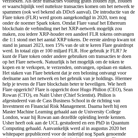
verzoeken. Als deze transacties volledig gratis zouden zijn, zouden
er waarschijnlijk veel nutteloze transacties komen om het netwerk te
spammen (ook wel bekend als DDoS aanval). De introductie van de
Flare token (FLR) werd groots aangekondigd in 2020, toen nog
onder de noemer Spark token. Omdat Flare vanaf het Ethereum
blockchain de verbinding met het XRP-netwerk mogelijk zou
maken, zou iedere XRP-houder een aandeel FLR tokens ontvangen
die 1:1 stond met het aantal XRP tokens. De eerste airdrop kwam tot
stand in januari 2023, toen 15% van de uit te keren Flare geairdropt
werd. In totaal zijn er 100 miljard FLR. Hoe gebruik je FLR? Je
kunt de Flare token onder andere gebruiken om transacties te doen
op het Flare netwerk. Natuurlijk is het mogelijk om de token te
kopen en te verkopen, te verzenden, ontvangen, opslaan en staken.
Het staken van Flare betekent dat je een beloning ontvangt voor
deelname aan het netwerk en het gebruik van je holdings. Hiermee
help je tevens de Flare blockchain beter te beveiligen. Wie heeft
Flare opgericht? Flare is opgericht door Hugo Philion (CEO), Sean
Rowan (CTO), en Naïri Usher (Chief Scientist). Philion is
afgestudeerd van de Cass Business School in de richting van
Investment en Financial Risk Management. Daarna heeft hij een
Master Machine Learning gehaald aan de University College
London, waar hij Rowan aan dezelfde opleiding leerde kennen.
Usher heeft ook aan de UCL gestudeerd en een PhD in Quantum
Computing gehaald. Aanvankelijk werd al in augustus 2020 het
whitepaper gepubliceerd voor de indertijd nog Spark genoemde