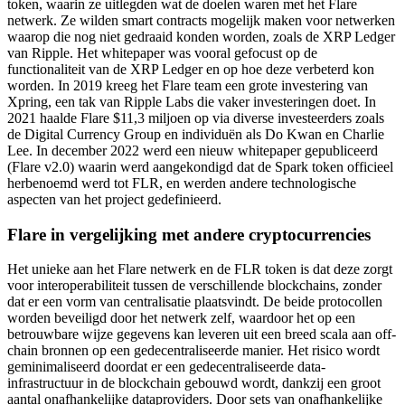
token, waarin ze uitlegden wat de doelen waren met het Flare
netwerk. Ze wilden smart contracts mogelijk maken voor netwerken
waarop die nog niet gedraaid konden worden, zoals de XRP Ledger
van Ripple. Het whitepaper was vooral gefocust op de
functionaliteit van de XRP Ledger en op hoe deze verbeterd kon
worden. In 2019 kreeg het Flare team een grote investering van
Xpring, een tak van Ripple Labs die vaker investeringen doet. In
2021 haalde Flare $11,3 miljoen op via diverse investeerders zoals
de Digital Currency Group en individuën als Do Kwan en Charlie
Lee. In december 2022 werd een nieuw whitepaper gepubliceerd
(Flare v2.0) waarin werd aangekondigd dat de Spark token officieel
herbenoemd werd tot FLR, en werden andere technologische
aspecten van het project gedefinieerd.
Flare in vergelijking met andere cryptocurrencies
Het unieke aan het Flare netwerk en de FLR token is dat deze zorgt
voor interoperabiliteit tussen de verschillende blockchains, zonder
dat er een vorm van centralisatie plaatsvindt. De beide protocollen
worden beveiligd door het netwerk zelf, waardoor het op een
betrouwbare wijze gegevens kan leveren uit een breed scala aan off-
chain bronnen op een gedecentraliseerde manier. Het risico wordt
geminimaliseerd doordat er een gedecentraliseerde data-
infrastructuur in de blockchain gebouwd wordt, dankzij een groot
aantal onafhankelijke dataproviders. Door sets van onafhankelijke