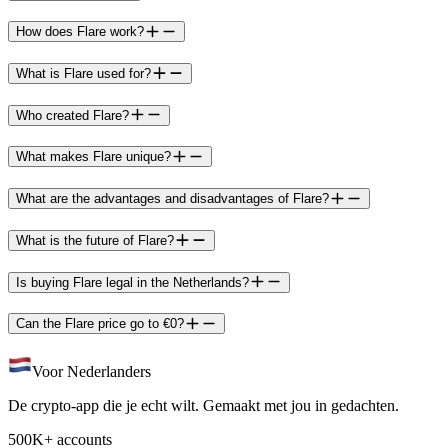
How does Flare work?
What is Flare used for?
Who created Flare?
What makes Flare unique?
What are the advantages and disadvantages of Flare?
What is the future of Flare?
Is buying Flare legal in the Netherlands?
Can the Flare price go to €0?
Voor Nederlanders
De crypto-app die je echt wilt. Gemaakt met jou in gedachten.
500K+ accounts