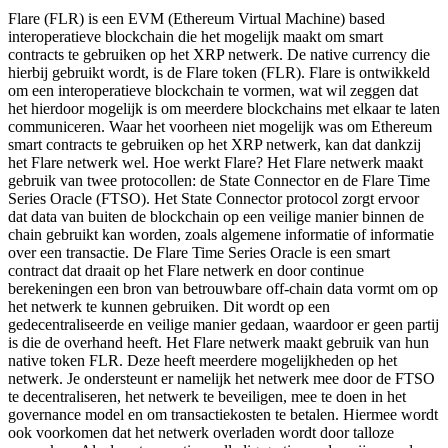
Flare (FLR) is een EVM (Ethereum Virtual Machine) based
interoperatieve blockchain die het mogelijk maakt om smart
contracts te gebruiken op het XRP netwerk. De native currency die
hierbij gebruikt wordt, is de Flare token (FLR). Flare is ontwikkeld
om een interoperatieve blockchain te vormen, wat wil zeggen dat
het hierdoor mogelijk is om meerdere blockchains met elkaar te laten
communiceren. Waar het voorheen niet mogelijk was om Ethereum
smart contracts te gebruiken op het XRP netwerk, kan dat dankzij
het Flare netwerk wel. Hoe werkt Flare? Het Flare netwerk maakt
gebruik van twee protocollen: de State Connector en de Flare Time
Series Oracle (FTSO). Het State Connector protocol zorgt ervoor
dat data van buiten de blockchain op een veilige manier binnen de
chain gebruikt kan worden, zoals algemene informatie of informatie
over een transactie. De Flare Time Series Oracle is een smart
contract dat draait op het Flare netwerk en door continue
berekeningen een bron van betrouwbare off-chain data vormt om op
het netwerk te kunnen gebruiken. Dit wordt op een
gedecentraliseerde en veilige manier gedaan, waardoor er geen partij
is die de overhand heeft. Het Flare netwerk maakt gebruik van hun
native token FLR. Deze heeft meerdere mogelijkheden op het
netwerk. Je ondersteunt er namelijk het netwerk mee door de FTSO
te decentraliseren, het netwerk te beveiligen, mee te doen in het
governance model en om transactiekosten te betalen. Hiermee wordt
ook voorkomen dat het netwerk overladen wordt door talloze