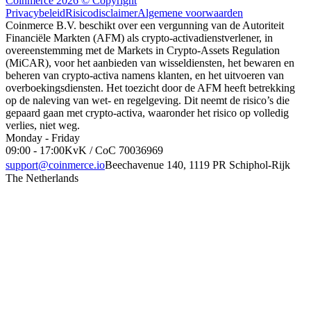
Coinmerce 2026 © Copyright
Privacybeleid
Risicodisclaimer
Algemene voorwaarden
Coinmerce B.V. beschikt over een vergunning van de Autoriteit
Financiële Markten (AFM) als crypto-activadienstverlener, in
overeenstemming met de Markets in Crypto-Assets Regulation
(MiCAR), voor het aanbieden van wisseldiensten, het bewaren en
beheren van crypto-activa namens klanten, en het uitvoeren van
overboekingsdiensten. Het toezicht door de AFM heeft betrekking
op de naleving van wet- en regelgeving. Dit neemt de risico’s die
gepaard gaan met crypto-activa, waaronder het risico op volledig
verlies, niet weg.
Monday - Friday
09:00 - 17:00
KvK / CoC 70036969
support@coinmerce.io
Beechavenue 140, 1119 PR Schiphol-Rijk
The Netherlands