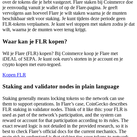
over de tokens die je hebt vastgezet. Flare staken bij Coinmerce doe
je eenvoudig vanuit je wallet of op de Flare-pagina. Je geeft
vervolgens aan hoeveel Flare je wilt staken waarna je de munten
beschikbaar stelt voor staking. Je kunt tijdens deze periode geen
FLR-tokens verplaatsen. Je kunt wel stoppen met staken zodra je dat
wilt, waarna je de munten weer terug krijgt.
Waar kan je FLR kopen?
Wil je Flare (FLR) kopen? Bij Coinmerce koop je Flare met
iDEAL of SEPA. Je kunt ook euro's storten in je account en je
crypto kopen met euro-tegoed.
Kopen FLR
Staking and validator nodes in plain language
Staking generally means locking tokens so the network can use
them to support operations. In Flare’s case, CoinGecko describes
FLR staking in validator nodes. Think of it like this: your FLR is
used as part of the network’s participation, and the system can
reward or account for that participation according to its rules. The
exact reward logic is not detailed in the provided research, so it is
best to check Flare’s official docs for the current mechanics. The
main risk to understand is that staking ties your tokens to network