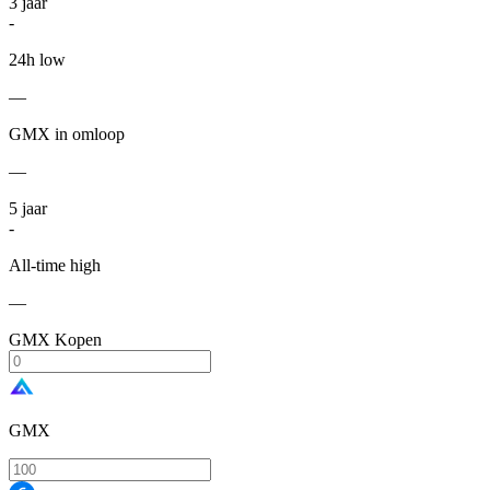
3
jaar
-
24h low
—
GMX in omloop
—
5
jaar
-
All-time high
—
GMX Kopen
GMX