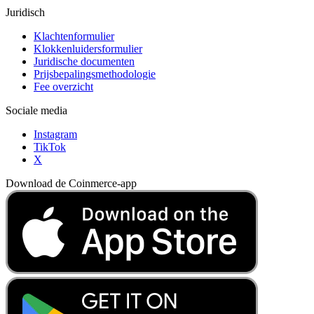
Juridisch
Klachtenformulier
Klokkenluidersformulier
Juridische documenten
Prijsbepalingsmethodologie
Fee overzicht
Sociale media
Instagram
TikTok
X
Download de Coinmerce-app