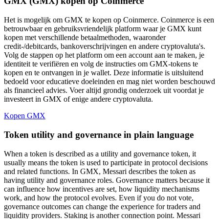
GMX (GMX) kopen op Coinmerce
Het is mogelijk om GMX te kopen op Coinmerce. Coinmerce is een
betrouwbaar en gebruiksvriendelijk platform waar je GMX kunt
kopen met verschillende betaalmethoden, waaronder
credit-/debitcards, bankoverschrijvingen en andere cryptovaluta's.
Volg de stappen op het platform om een account aan te maken, je
identiteit te verifiëren en volg de instructies om GMX-tokens te
kopen en te ontvangen in je wallet. Deze informatie is uitsluitend
bedoeld voor educatieve doeleinden en mag niet worden beschouwd
als financieel advies. Voer altijd grondig onderzoek uit voordat je
investeert in GMX of enige andere cryptovaluta.
Kopen GMX
Token utility and governance in plain language
When a token is described as a utility and governance token, it
usually means the token is used to participate in protocol decisions
and related functions. In GMX, Messari describes the token as
having utility and governance roles. Governance matters because it
can influence how incentives are set, how liquidity mechanisms
work, and how the protocol evolves. Even if you do not vote,
governance outcomes can change the experience for traders and
liquidity providers. Staking is another connection point. Messari