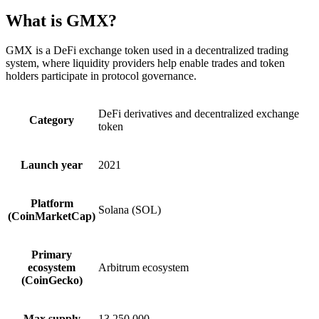
What is GMX?
GMX is a DeFi exchange token used in a decentralized trading
system, where liquidity providers help enable trades and token
holders participate in protocol governance.
DeFi derivatives and decentralized exchange
Category
token
Launch year
2021
Platform
Solana (SOL)
(CoinMarketCap)
Primary
ecosystem
Arbitrum ecosystem
(CoinGecko)
Max supply
13,250,000