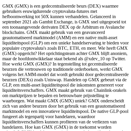
GMX (GMX) is een gedecentraliseerde beurs (DEX) waarmee
gebruikers eeuwigdurende cryptovaluta-futures met
hefboomwerking tot 50X kunnen verhandelen. Gelanceerd in
september 2021 als Gambit Exchange, is GMX snel uitgegroeid tot
een toonaangevende derivaten DEX op de Arbitrum en Avalanche
blockchains. GMX maakt gebruik van een geavanceerd
geautomatiseerd marktmodel (AMM) en een native multi-asset
liquiditeitspool (GLP) om een unieke handelservaring te bieden voor
populaire cryptovaluta's zoals BTC, ETH, en meer. Wie heeft GMX
(GMX) opgericht? Het oprichtingsteam achter GMX blijft anoniem,
maar de hoofdontwikkelaar staat bekend als @xdev_10 op Twitter.
Hoe werkt GMX (GMX)? In tegenstelling tot gecentraliseerde
beurzen die vertrouwen op traditionele orderboeken, werkt GMX
volgens het AMM-model dat wordt gebruikt door gedecentraliseerde
beurzen (DEXs) zoals Uniswap. Handelen op GMX gebeurt via de
GLP, een multi-asset liquiditeitspool die inkomsten genereert voor
liquiditeitsverschaffers. GMX maakt gebruik van Chainlink-orakels
om marktprijzen te bepalen en betrouwbare prijsstelling te
waarborgen. Wat maakt GMX (GMX) uniek? GMX onderscheidt
zich van andere beurzen door het gebruik van een geautomatiseerd
marktmodel en een innovatieve liquiditeitspool. De native GLP-pool
fungeert als tegenpartij voor handelaren, waardoor
liquiditeitsverschaffers kunnen profiteren van de verliezen van
handelaren. Hoe kan GMX (GMX) in de toekomst worden