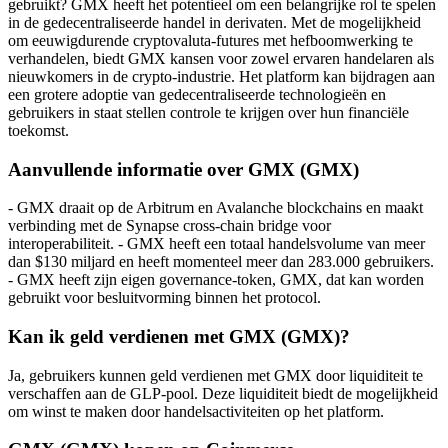
gebruikt? GMX heeft het potentieel om een belangrijke rol te spelen
in de gedecentraliseerde handel in derivaten. Met de mogelijkheid
om eeuwigdurende cryptovaluta-futures met hefboomwerking te
verhandelen, biedt GMX kansen voor zowel ervaren handelaren als
nieuwkomers in de crypto-industrie. Het platform kan bijdragen aan
een grotere adoptie van gedecentraliseerde technologieën en
gebruikers in staat stellen controle te krijgen over hun financiële
toekomst.
Aanvullende informatie over GMX (GMX)
- GMX draait op de Arbitrum en Avalanche blockchains en maakt
verbinding met de Synapse cross-chain bridge voor
interoperabiliteit. - GMX heeft een totaal handelsvolume van meer
dan $130 miljard en heeft momenteel meer dan 283.000 gebruikers.
- GMX heeft zijn eigen governance-token, GMX, dat kan worden
gebruikt voor besluitvorming binnen het protocol.
Kan ik geld verdienen met GMX (GMX)?
Ja, gebruikers kunnen geld verdienen met GMX door liquiditeit te
verschaffen aan de GLP-pool. Deze liquiditeit biedt de mogelijkheid
om winst te maken door handelsactiviteiten op het platform.