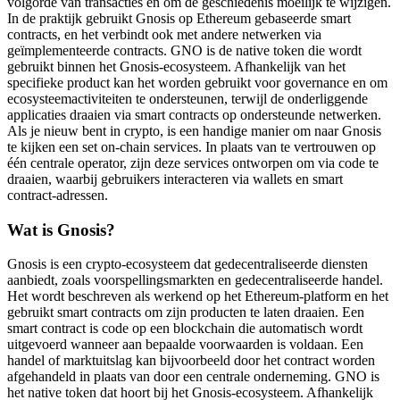
volgorde van transacties en om de geschiedenis moeilijk te wijzigen.
In de praktijk gebruikt Gnosis op Ethereum gebaseerde smart
contracts, en het verbindt ook met andere netwerken via
geïmplementeerde contracts. GNO is de native token die wordt
gebruikt binnen het Gnosis-ecosysteem. Afhankelijk van het
specifieke product kan het worden gebruikt voor governance en om
ecosysteemactiviteiten te ondersteunen, terwijl de onderliggende
applicaties draaien via smart contracts op ondersteunde netwerken.
Als je nieuw bent in crypto, is een handige manier om naar Gnosis
te kijken een set on-chain services. In plaats van te vertrouwen op
één centrale operator, zijn deze services ontworpen om via code te
draaien, waarbij gebruikers interacteren via wallets en smart
contract-adressen.
Wat is Gnosis?
Gnosis is een crypto-ecosysteem dat gedecentraliseerde diensten
aanbiedt, zoals voorspellingsmarkten en gedecentraliseerde handel.
Het wordt beschreven als werkend op het Ethereum-platform en het
gebruikt smart contracts om zijn producten te laten draaien. Een
smart contract is code op een blockchain die automatisch wordt
uitgevoerd wanneer aan bepaalde voorwaarden is voldaan. Een
handel of marktuitslag kan bijvoorbeeld door het contract worden
afgehandeld in plaats van door een centrale onderneming. GNO is
het native token dat hoort bij het Gnosis-ecosysteem. Afhankelijk