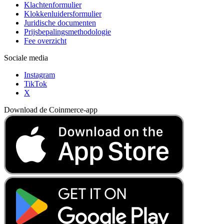
Klachtenformulier
Klokkenluidersformulier
Juridische documenten
Prijsbepalingsmethodologie
Fee overzicht
Sociale media
Instagram
TikTok
X
Download de Coinmerce-app