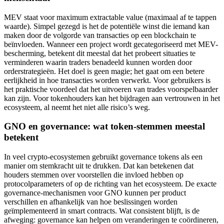
MEV staat voor maximum extractable value (maximaal af te tappen
waarde). Simpel gezegd is het de potentiële winst die iemand kan
maken door de volgorde van transacties op een blockchain te
beïnvloeden. Wanneer een project wordt gecategoriseerd met MEV-
bescherming, betekent dit meestal dat het probeert situaties te
verminderen waarin traders benadeeld kunnen worden door
orderstrategieën. Het doel is geen magie; het gaat om een betere
eerlijkheid in hoe transacties worden verwerkt. Voor gebruikers is
het praktische voordeel dat het uitvoeren van trades voorspelbaarder
kan zijn. Voor tokenhouders kan het bijdragen aan vertrouwen in het
ecosysteem, al neemt het niet alle risico’s weg.
GNO en governance: wat token-stemmen meestal
betekent
In veel crypto-ecosystemen gebruikt governance tokens als een
manier om stemkracht uit te drukken. Dat kan betekenen dat
houders stemmen over voorstellen die invloed hebben op
protocolparameters of op de richting van het ecosysteem. De exacte
governance-mechanismen voor GNO kunnen per product
verschillen en afhankelijk van hoe beslissingen worden
geïmplementeerd in smart contracts. Wat consistent blijft, is de
afweging: governance kan helpen om veranderingen te coördineren,