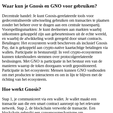
Waar kun je Gnosis en GNO voor gebruiken?
Decentrale handel: Je kunt Gnosis-gerelateerde tools voor
gedecentraliseerde uitwisseling gebruiken om transacties te plaatsen
zonder het beheer over te dragen aan een centrale tussenpartij.
Voorspellingsmarkten: Je kunt deelnemen aan markten waarbij
uitkomsten gekoppeld zijn aan gebeurtenissen uit de echte wereld,
en waarbij de afwikkeling wordt geregeld door smart contracts.
Betalingen: Het ecosysteem wordt beschreven als inclusief Gnosis
Pay, dat is gekoppeld aan crypto-native kaartachtige betalingen via
wallets. Participatie in bestuursstijl: In veel crypto-ecosystemen
kunnen tokenhouders stemmen over protocolgerelateerde
beslissingen. Met GNO is participatie in het bestuur een van de
manieren waarop de token doorgaans wordt gepositioneerd.
Participatie in het ecosysteem: Mensen kunnen GNO vasthouden
om met producten te interacteren en om in lijn te blijven met de
richting van het ecosysteem.
Hoe werkt Gnosis?
Stap 1, je communiceert via een wallet. Je wallet maakt een
transactie aan die een smart contract aanroept op het relevante
netwerk. Stap 2, de blockchain verwerkt de transactie. Een
blockchain gebruikt een consensusmechanisme om