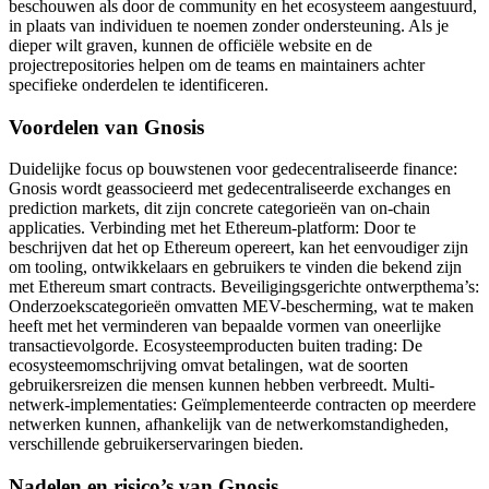
beschouwen als door de community en het ecosysteem aangestuurd,
in plaats van individuen te noemen zonder ondersteuning. Als je
dieper wilt graven, kunnen de officiële website en de
projectrepositories helpen om de teams en maintainers achter
specifieke onderdelen te identificeren.
Voordelen van Gnosis
Duidelijke focus op bouwstenen voor gedecentraliseerde finance:
Gnosis wordt geassocieerd met gedecentraliseerde exchanges en
prediction markets, dit zijn concrete categorieën van on-chain
applicaties. Verbinding met het Ethereum-platform: Door te
beschrijven dat het op Ethereum opereert, kan het eenvoudiger zijn
om tooling, ontwikkelaars en gebruikers te vinden die bekend zijn
met Ethereum smart contracts. Beveiligingsgerichte ontwerpthema’s:
Onderzoekscategorieën omvatten MEV-bescherming, wat te maken
heeft met het verminderen van bepaalde vormen van oneerlijke
transactievolgorde. Ecosysteemproducten buiten trading: De
ecosysteemomschrijving omvat betalingen, wat de soorten
gebruikersreizen die mensen kunnen hebben verbreedt. Multi-
netwerk-implementaties: Geïmplementeerde contracten op meerdere
netwerken kunnen, afhankelijk van de netwerkomstandigheden,
verschillende gebruikerservaringen bieden.
Nadelen en risico’s van Gnosis