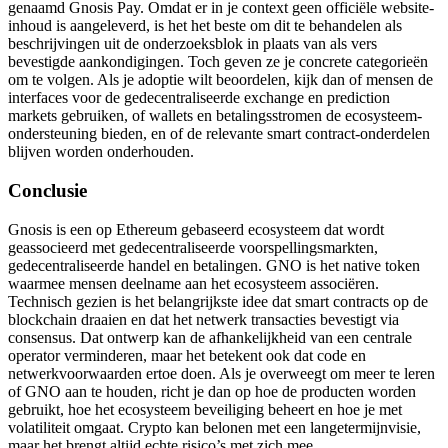
genaamd Gnosis Pay. Omdat er in je context geen officiële website-
inhoud is aangeleverd, is het het beste om dit te behandelen als
beschrijvingen uit de onderzoeksblok in plaats van als vers
bevestigde aankondigingen. Toch geven ze je concrete categorieën
om te volgen. Als je adoptie wilt beoordelen, kijk dan of mensen de
interfaces voor de gedecentraliseerde exchange en prediction
markets gebruiken, of wallets en betalingsstromen de ecosysteem-
ondersteuning bieden, en of de relevante smart contract-onderdelen
blijven worden onderhouden.
Conclusie
Gnosis is een op Ethereum gebaseerd ecosysteem dat wordt
geassocieerd met gedecentraliseerde voorspellingsmarkten,
gedecentraliseerde handel en betalingen. GNO is het native token
waarmee mensen deelname aan het ecosysteem associëren.
Technisch gezien is het belangrijkste idee dat smart contracts op de
blockchain draaien en dat het netwerk transacties bevestigt via
consensus. Dat ontwerp kan de afhankelijkheid van een centrale
operator verminderen, maar het betekent ook dat code en
netwerkvoorwaarden ertoe doen. Als je overweegt om meer te leren
of GNO aan te houden, richt je dan op hoe de producten worden
gebruikt, hoe het ecosysteem beveiliging beheert en hoe je met
volatiliteit omgaat. Crypto kan belonen met een langetermijnvisie,
maar het brengt altijd echte risico’s met zich mee.