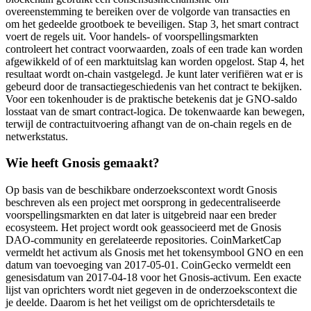
overeenstemming te bereiken over de volgorde van transacties en
om het gedeelde grootboek te beveiligen. Stap 3, het smart contract
voert de regels uit. Voor handels- of voorspellingsmarkten
controleert het contract voorwaarden, zoals of een trade kan worden
afgewikkeld of of een marktuitslag kan worden opgelost. Stap 4, het
resultaat wordt on-chain vastgelegd. Je kunt later verifiëren wat er is
gebeurd door de transactiegeschiedenis van het contract te bekijken.
Voor een tokenhouder is de praktische betekenis dat je GNO-saldo
losstaat van de smart contract-logica. De tokenwaarde kan bewegen,
terwijl de contractuitvoering afhangt van de on-chain regels en de
netwerkstatus.
Wie heeft Gnosis gemaakt?
Op basis van de beschikbare onderzoekscontext wordt Gnosis
beschreven als een project met oorsprong in gedecentraliseerde
voorspellingsmarkten en dat later is uitgebreid naar een breder
ecosysteem. Het project wordt ook geassocieerd met de Gnosis
DAO-community en gerelateerde repositories. CoinMarketCap
vermeldt het activum als Gnosis met het tokensymbool GNO en een
datum van toevoeging van 2017-05-01. CoinGecko vermeldt een
genesisdatum van 2017-04-18 voor het Gnosis-activum. Een exacte
lijst van oprichters wordt niet gegeven in de onderzoekscontext die
je deelde. Daarom is het het veiligst om de oprichtersdetails te