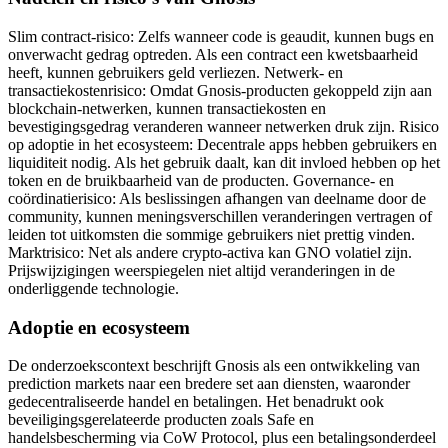
Slim contract-risico: Zelfs wanneer code is geaudit, kunnen bugs en
onverwacht gedrag optreden. Als een contract een kwetsbaarheid
heeft, kunnen gebruikers geld verliezen. Netwerk- en
transactiekostenrisico: Omdat Gnosis-producten gekoppeld zijn aan
blockchain-netwerken, kunnen transactiekosten en
bevestigingsgedrag veranderen wanneer netwerken druk zijn. Risico
op adoptie in het ecosysteem: Decentrale apps hebben gebruikers en
liquiditeit nodig. Als het gebruik daalt, kan dit invloed hebben op het
token en de bruikbaarheid van de producten. Governance- en
coördinatierisico: Als beslissingen afhangen van deelname door de
community, kunnen meningsverschillen veranderingen vertragen of
leiden tot uitkomsten die sommige gebruikers niet prettig vinden.
Marktrisico: Net als andere crypto-activa kan GNO volatiel zijn.
Prijswijzigingen weerspiegelen niet altijd veranderingen in de
onderliggende technologie.
Adoptie en ecosysteem
De onderzoekscontext beschrijft Gnosis als een ontwikkeling van
prediction markets naar een bredere set aan diensten, waaronder
gedecentraliseerde handel en betalingen. Het benadrukt ook
beveiligingsgerelateerde producten zoals Safe en
handelsbescherming via CoW Protocol, plus een betalingsonderdeel