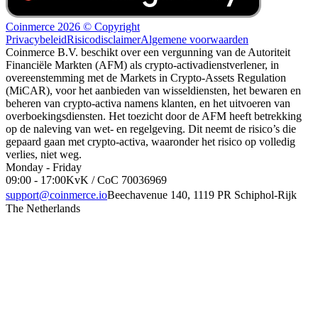
Coinmerce 2026 © Copyright
Privacybeleid
Risicodisclaimer
Algemene voorwaarden
Coinmerce B.V. beschikt over een vergunning van de Autoriteit
Financiële Markten (AFM) als crypto-activadienstverlener, in
overeenstemming met de Markets in Crypto-Assets Regulation
(MiCAR), voor het aanbieden van wisseldiensten, het bewaren en
beheren van crypto-activa namens klanten, en het uitvoeren van
overboekingsdiensten. Het toezicht door de AFM heeft betrekking
op de naleving van wet- en regelgeving. Dit neemt de risico’s die
gepaard gaan met crypto-activa, waaronder het risico op volledig
verlies, niet weg.
Monday - Friday
09:00 - 17:00
KvK / CoC 70036969
support@coinmerce.io
Beechavenue 140, 1119 PR Schiphol-Rijk
The Netherlands