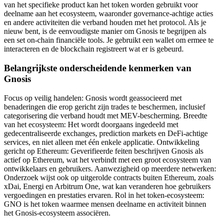
van het specifieke product kan het token worden gebruikt voor
deelname aan het ecosysteem, waaronder governance-achtige acties
en andere activiteiten die verband houden met het protocol. Als je
nieuw bent, is de eenvoudigste manier om Gnosis te begrijpen als
een set on-chain financiële tools. Je gebruikt een wallet om ermee te
interacteren en de blockchain registreert wat er is gebeurd.
Belangrijkste onderscheidende kenmerken van
Gnosis
Focus op veilig handelen: Gnosis wordt geassocieerd met
benaderingen die erop gericht zijn trades te beschermen, inclusief
categorisering die verband houdt met MEV-bescherming. Breedte
van het ecosysteem: Het wordt doorgaans ingedeeld met
gedecentraliseerde exchanges, prediction markets en DeFi-achtige
services, en niet alleen met één enkele applicatie. Ontwikkeling
gericht op Ethereum: Geverifieerde feiten beschrijven Gnosis als
actief op Ethereum, wat het verbindt met een groot ecosysteem van
ontwikkelaars en gebruikers. Aanwezigheid op meerdere netwerken:
Onderzoek wijst ook op uitgerolde contracts buiten Ethereum, zoals
xDai, Energi en Arbitrum One, wat kan veranderen hoe gebruikers
vergoedingen en prestaties ervaren. Rol in het token-ecosysteem:
GNO is het token waarmee mensen deelname en activiteit binnen
het Gnosis-ecosysteem associëren.