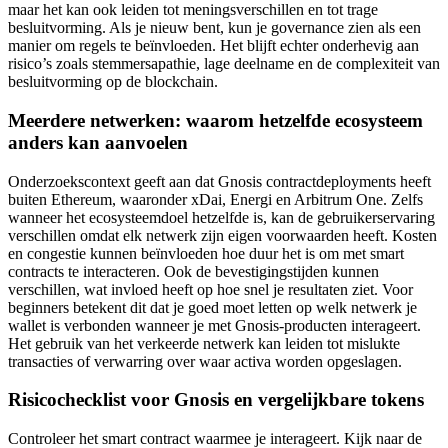
maar het kan ook leiden tot meningsverschillen en tot trage
besluitvorming. Als je nieuw bent, kun je governance zien als een
manier om regels te beïnvloeden. Het blijft echter onderhevig aan
risico’s zoals stemmersapathie, lage deelname en de complexiteit van
besluitvorming op de blockchain.
Meerdere netwerken: waarom hetzelfde ecosysteem
anders kan aanvoelen
Onderzoekscontext geeft aan dat Gnosis contractdeployments heeft
buiten Ethereum, waaronder xDai, Energi en Arbitrum One. Zelfs
wanneer het ecosysteemdoel hetzelfde is, kan de gebruikerservaring
verschillen omdat elk netwerk zijn eigen voorwaarden heeft. Kosten
en congestie kunnen beïnvloeden hoe duur het is om met smart
contracts te interacteren. Ook de bevestigingstijden kunnen
verschillen, wat invloed heeft op hoe snel je resultaten ziet. Voor
beginners betekent dit dat je goed moet letten op welk netwerk je
wallet is verbonden wanneer je met Gnosis-producten interageert.
Het gebruik van het verkeerde netwerk kan leiden tot mislukte
transacties of verwarring over waar activa worden opgeslagen.
Risicochecklist voor Gnosis en vergelijkbare tokens
Controleer het smart contract waarmee je interageert. Kijk naar de