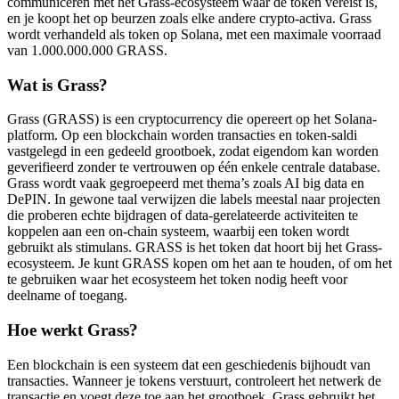
communiceren met het Grass-ecosysteem waar de token vereist is,
en je koopt het op beurzen zoals elke andere crypto-activa. Grass
wordt verhandeld als token op Solana, met een maximale voorraad
van 1.000.000.000 GRASS.
Wat is Grass?
Grass (GRASS) is een cryptocurrency die opereert op het Solana-
platform. Op een blockchain worden transacties en token-saldi
vastgelegd in een gedeeld grootboek, zodat eigendom kan worden
geverifieerd zonder te vertrouwen op één enkele centrale database.
Grass wordt vaak gegroepeerd met thema’s zoals AI big data en
DePIN. In gewone taal verwijzen die labels meestal naar projecten
die proberen echte bijdragen of data-gerelateerde activiteiten te
koppelen aan een on-chain systeem, waarbij een token wordt
gebruikt als stimulans. GRASS is het token dat hoort bij het Grass-
ecosysteem. Je kunt GRASS kopen om het aan te houden, of om het
te gebruiken waar het ecosysteem het token nodig heeft voor
deelname of toegang.
Hoe werkt Grass?
Een blockchain is een systeem dat een geschiedenis bijhoudt van
transacties. Wanneer je tokens verstuurt, controleert het netwerk de
transactie en voegt deze toe aan het grootboek. Grass gebruikt het