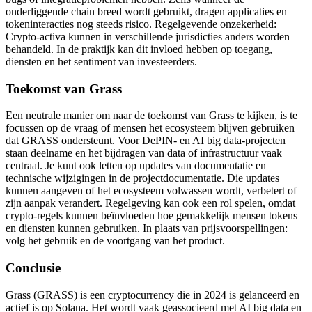
onderliggende chain breed wordt gebruikt, dragen applicaties en
tokeninteracties nog steeds risico. Regelgevende onzekerheid:
Crypto-activa kunnen in verschillende jurisdicties anders worden
behandeld. In de praktijk kan dit invloed hebben op toegang,
diensten en het sentiment van investeerders.
Toekomst van Grass
Een neutrale manier om naar de toekomst van Grass te kijken, is te
focussen op de vraag of mensen het ecosysteem blijven gebruiken
dat GRASS ondersteunt. Voor DePIN- en AI big data-projecten
staan deelname en het bijdragen van data of infrastructuur vaak
centraal. Je kunt ook letten op updates van documentatie en
technische wijzigingen in de projectdocumentatie. Die updates
kunnen aangeven of het ecosysteem volwassen wordt, verbetert of
zijn aanpak verandert. Regelgeving kan ook een rol spelen, omdat
crypto-regels kunnen beïnvloeden hoe gemakkelijk mensen tokens
en diensten kunnen gebruiken. In plaats van prijsvoorspellingen:
volg het gebruik en de voortgang van het product.
Conclusie
Grass (GRASS) is een cryptocurrency die in 2024 is gelanceerd en
actief is op Solana. Het wordt vaak geassocieerd met AI big data en