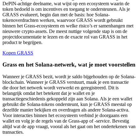
DePIN-achtige deelname, wat wijst op een ecosysteem waarin de
token bedoeld is om incentives en toegang te ondersteunen. Als je
GRASS evalueert, begin dan met de basis: hoe Solana-
tokenoverdrachten werken, waarvoor GRASS wordt gebruikt
binnen het Grass-ecosysteem en welke risico’s er samenhangen met
nieuwere crypto-assets. De meest nuttige volgende stap is om de
projectdocumentatie te lezen en de exacte rol van GRASS in het
product te begrijpen.
Kopen GRASS
Grass en het Solana-netwerk, wat je moet voorstellen
Wanneer je GRASS bezit, wordt je saldo bijgehouden op de Solana-
blockchain. Wanneer je GRASS verstuurt, maak je een transactie
die door het netwerk wordt verwerkt en geregistreerd. Dit is
belangrijk omdat het betekent dat je wallet en je
transactiegeschiedenis gekoppeld zijn aan Solana. Als je een wallet
gebruikt die Solana-tokens ondersteunt, kun je GRASS meestal op
dezelfde manier bekijken en overdragen als andere Solana-activa.
Voor interacties binnen het ecosysteem verbind je doorgaans een
wallet en volg je de regels van de Grass-app of -service. Bevestig
altijd wat de app vraagt, vooral als het gaat om het ondertekenen van
transacties.