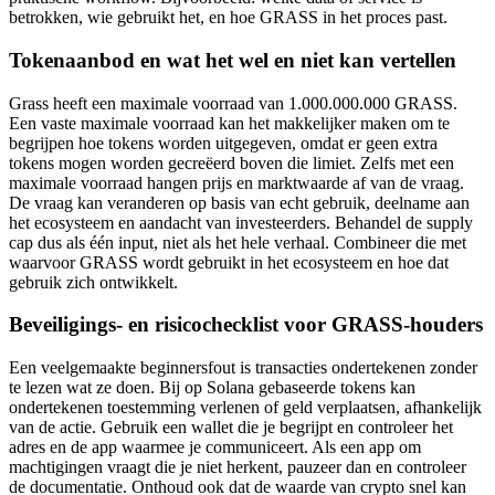
betrokken, wie gebruikt het, en hoe GRASS in het proces past.
Tokenaanbod en wat het wel en niet kan vertellen
Grass heeft een maximale voorraad van 1.000.000.000 GRASS.
Een vaste maximale voorraad kan het makkelijker maken om te
begrijpen hoe tokens worden uitgegeven, omdat er geen extra
tokens mogen worden gecreëerd boven die limiet. Zelfs met een
maximale voorraad hangen prijs en marktwaarde af van de vraag.
De vraag kan veranderen op basis van echt gebruik, deelname aan
het ecosysteem en aandacht van investeerders. Behandel de supply
cap dus als één input, niet als het hele verhaal. Combineer die met
waarvoor GRASS wordt gebruikt in het ecosysteem en hoe dat
gebruik zich ontwikkelt.
Beveiligings- en risicochecklist voor GRASS-houders
Een veelgemaakte beginnersfout is transacties ondertekenen zonder
te lezen wat ze doen. Bij op Solana gebaseerde tokens kan
ondertekenen toestemming verlenen of geld verplaatsen, afhankelijk
van de actie. Gebruik een wallet die je begrijpt en controleer het
adres en de app waarmee je communiceert. Als een app om
machtigingen vraagt die je niet herkent, pauzeer dan en controleer
de documentatie. Onthoud ook dat de waarde van crypto snel kan