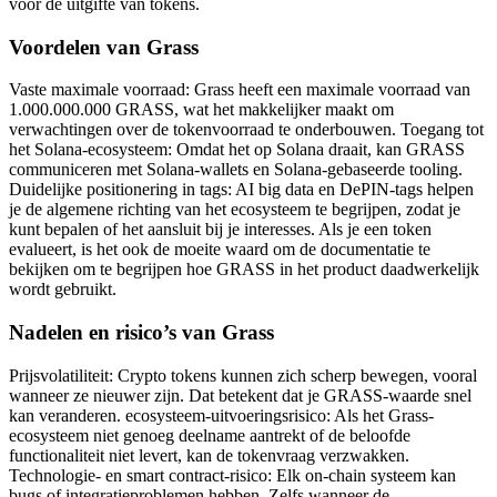
voor de uitgifte van tokens.
Voordelen van Grass
Vaste maximale voorraad: Grass heeft een maximale voorraad van
1.000.000.000 GRASS, wat het makkelijker maakt om
verwachtingen over de tokenvoorraad te onderbouwen. Toegang tot
het Solana-ecosysteem: Omdat het op Solana draait, kan GRASS
communiceren met Solana-wallets en Solana-gebaseerde tooling.
Duidelijke positionering in tags: AI big data en DePIN-tags helpen
je de algemene richting van het ecosysteem te begrijpen, zodat je
kunt bepalen of het aansluit bij je interesses. Als je een token
evalueert, is het ook de moeite waard om de documentatie te
bekijken om te begrijpen hoe GRASS in het product daadwerkelijk
wordt gebruikt.
Nadelen en risico’s van Grass
Prijsvolatiliteit: Crypto tokens kunnen zich scherp bewegen, vooral
wanneer ze nieuwer zijn. Dat betekent dat je GRASS-waarde snel
kan veranderen. ecosysteem-uitvoeringsrisico: Als het Grass-
ecosysteem niet genoeg deelname aantrekt of de beloofde
functionaliteit niet levert, kan de tokenvraag verzwakken.
Technologie- en smart contract-risico: Elk on-chain systeem kan
bugs of integratieproblemen hebben. Zelfs wanneer de