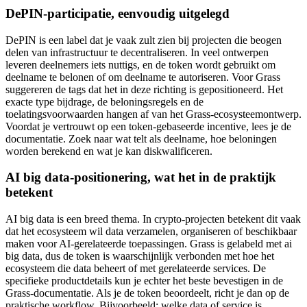
DePIN-participatie, eenvoudig uitgelegd
DePIN is een label dat je vaak zult zien bij projecten die beogen
delen van infrastructuur te decentraliseren. In veel ontwerpen
leveren deelnemers iets nuttigs, en de token wordt gebruikt om
deelname te belonen of om deelname te autoriseren. Voor Grass
suggereren de tags dat het in deze richting is gepositioneerd. Het
exacte type bijdrage, de beloningsregels en de
toelatingsvoorwaarden hangen af van het Grass-ecosysteemontwerp.
Voordat je vertrouwt op een token-gebaseerde incentive, lees je de
documentatie. Zoek naar wat telt als deelname, hoe beloningen
worden berekend en wat je kan diskwalificeren.
AI big data-positionering, wat het in de praktijk
betekent
AI big data is een breed thema. In crypto-projecten betekent dit vaak
dat het ecosysteem wil data verzamelen, organiseren of beschikbaar
maken voor AI-gerelateerde toepassingen. Grass is gelabeld met ai
big data, dus de token is waarschijnlijk verbonden met hoe het
ecosysteem die data beheert of met gerelateerde services. De
specifieke productdetails kun je echter het beste bevestigen in de
Grass-documentatie. Als je de token beoordeelt, richt je dan op de
praktische workflow. Bijvoorbeeld: welke data of service is