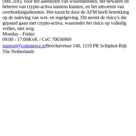
(MiCAR), voor het aanbieden van wisseldiensten, het bewaren en
beheren van crypto-activa namens klanten, en het uitvoeren van
overboekingsdiensten. Het toezicht door de AFM heeft betrekking
op de naleving van wet- en regelgeving. Dit neemt de risico’s die
gepaard gaan met crypto-activa, waaronder het risico op volledig
verlies, niet weg.
Monday - Friday
09:00 - 17:00
KvK / CoC 70036969
support@coinmerce.io
Beechavenue 140, 1119 PR Schiphol-Rijk
The Netherlands