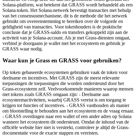
Solana-platform, wat betekent dat GRASS wordt behandeld als een
Solana-token. Het Solana-netwerk bevestigt transacties met behulp
van het consensusmechanisme, dit is de methode die het netwerk
gebruikt om overeenstemming te bereiken over de volgorde en
geldigheid van transacties. Voor tokenhouders is de praktische
conclusie dat je GRASS-saldo en transfers gekoppeld zijn aan de
activiteit van je Solana-account. Als je met Grass-diensten omgaat,
verbind je doorgaans je wallet met het ecosysteem en gebruik je
GRASS waar nodig.
Waar kun je Grass en GRASS voor gebruiken?
Op token gebaseerde ecosystemen gebruiken vaak de token voor
deelname en incentives. Met GRASS zijn de meest relevante
toepassingen de toepassingen die worden ondersteund door het
Grass-ecosysteem zelf. Veelvoorkomende manieren waarop mensen
met tokens zoals GRASS omgaan zijn: - Deelname aan
ecosysteemactiviteiten, waarbij GRASS vereist is om toegang te
krijgen tot functies of incentives. - GRASS vasthouden als manier
om blootstelling te behouden aan het ecosysteem en de vraag ernaar.
- GRASS overdragen naar een wallet of een ander adres op Solana
wanneer het ecosysteem dit ondersteunt. Omdat de inhoud van de
officiële website hier niet is verstrekt, controleer je altijd de Grass-
documentatie voor de exacte stappen en vereisten.