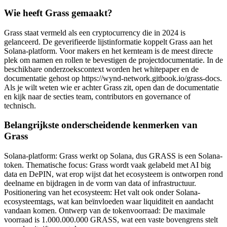
Wie heeft Grass gemaakt?
Grass staat vermeld als een cryptocurrency die in 2024 is
gelanceerd. De geverifieerde lijstinformatie koppelt Grass aan het
Solana-platform. Voor makers en het kernteam is de meest directe
plek om namen en rollen te bevestigen de projectdocumentatie. In de
beschikbare onderzoekscontext worden het whitepaper en de
documentatie gehost op https://wynd-network.gitbook.io/grass-docs.
Als je wilt weten wie er achter Grass zit, open dan de documentatie
en kijk naar de secties team, contributors en governance of
technisch.
Belangrijkste onderscheidende kenmerken van
Grass
Solana-platform: Grass werkt op Solana, dus GRASS is een Solana-
token. Thematische focus: Grass wordt vaak gelabeld met AI big
data en DePIN, wat erop wijst dat het ecosysteem is ontworpen rond
deelname en bijdragen in de vorm van data of infrastructuur.
Positionering van het ecosysteem: Het valt ook onder Solana-
ecosysteemtags, wat kan beïnvloeden waar liquiditeit en aandacht
vandaan komen. Ontwerp van de tokenvoorraad: De maximale
voorraad is 1.000.000.000 GRASS, wat een vaste bovengrens stelt