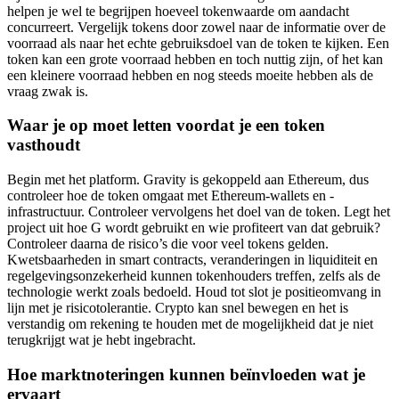
helpen je wel te begrijpen hoeveel tokenwaarde om aandacht
concurreert. Vergelijk tokens door zowel naar de informatie over de
voorraad als naar het echte gebruiksdoel van de token te kijken. Een
token kan een grote voorraad hebben en toch nuttig zijn, of het kan
een kleinere voorraad hebben en nog steeds moeite hebben als de
vraag zwak is.
Waar je op moet letten voordat je een token
vasthoudt
Begin met het platform. Gravity is gekoppeld aan Ethereum, dus
controleer hoe de token omgaat met Ethereum-wallets en -
infrastructuur. Controleer vervolgens het doel van de token. Legt het
project uit hoe G wordt gebruikt en wie profiteert van dat gebruik?
Controleer daarna de risico’s die voor veel tokens gelden.
Kwetsbaarheden in smart contracts, veranderingen in liquiditeit en
regelgevingsonzekerheid kunnen tokenhouders treffen, zelfs als de
technologie werkt zoals bedoeld. Houd tot slot je positieomvang in
lijn met je risicotolerantie. Crypto kan snel bewegen en het is
verstandig om rekening te houden met de mogelijkheid dat je niet
terugkrijgt wat je hebt ingebracht.
Hoe marktnoteringen kunnen beïnvloeden wat je
ervaart