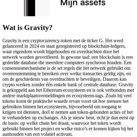
Wat is Gravity?
Gravity is een cryptocurrency-token met de ticker G. Het werd
gelanceerd in 2024 en staat geregistreerd op blockchain-ledgers,
waar eigendom wordt bijgehouden en overdrachten door het
netwerk worden geverifieerd. In gewone taal: een blockchain is een
gedeelde database die meerdere computers synchroon houden. Een
consensusmechanisme is de set regels die het netwerk gebruikt om
overeenstemming te bereiken over welke transacties geldig zijn, en
om de geschiedenis van overdrachten te beveiligen. Daarom kan
crypto werken zonder één enkele bank of centrale database. Gravity
is gekoppeld aan het Ethereum-ecosysteem en is ook verbonden met
andere marktplaatsvermeldingen en ecosysteem-tags. Zoals bij veel
tokens komt de praktische waarde ervan voort uit hoe mensen het
gebruiken binnen het ecosysteem, bijvoorbeeld om toegang te
krijgen tot diensten, deel te nemen aan token-gebonden acties of het
te verhandelen op exchanges. Als je nieuw bent, richt je dan eerst op
de basis: op welke chain het draait, waarvoor het token wordt
gebruikt binnen het project en welke risico’s er komen kijken bij het
aanhouden van een volatiel activum.