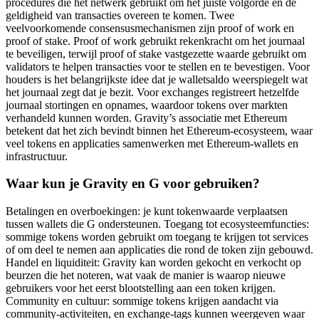
procedures die het netwerk gebruikt om het juiste volgorde en de
geldigheid van transacties overeen te komen. Twee
veelvoorkomende consensusmechanismen zijn proof of work en
proof of stake. Proof of work gebruikt rekenkracht om het journaal
te beveiligen, terwijl proof of stake vastgezette waarde gebruikt om
validators te helpen transacties voor te stellen en te bevestigen. Voor
houders is het belangrijkste idee dat je walletsaldo weerspiegelt wat
het journaal zegt dat je bezit. Voor exchanges registreert hetzelfde
journaal stortingen en opnames, waardoor tokens over markten
verhandeld kunnen worden. Gravity’s associatie met Ethereum
betekent dat het zich bevindt binnen het Ethereum-ecosysteem, waar
veel tokens en applicaties samenwerken met Ethereum-wallets en
infrastructuur.
Waar kun je Gravity en G voor gebruiken?
Betalingen en overboekingen: je kunt tokenwaarde verplaatsen
tussen wallets die G ondersteunen. Toegang tot ecosysteemfuncties:
sommige tokens worden gebruikt om toegang te krijgen tot services
of om deel te nemen aan applicaties die rond de token zijn gebouwd.
Handel en liquiditeit: Gravity kan worden gekocht en verkocht op
beurzen die het noteren, wat vaak de manier is waarop nieuwe
gebruikers voor het eerst blootstelling aan een token krijgen.
Community en cultuur: sommige tokens krijgen aandacht via
community-activiteiten, en exchange-tags kunnen weergeven waar