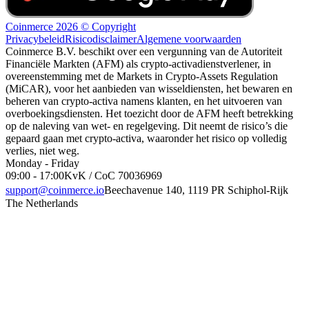
Coinmerce 2026 © Copyright
Privacybeleid
Risicodisclaimer
Algemene voorwaarden
Coinmerce B.V. beschikt over een vergunning van de Autoriteit
Financiële Markten (AFM) als crypto-activadienstverlener, in
overeenstemming met de Markets in Crypto-Assets Regulation
(MiCAR), voor het aanbieden van wisseldiensten, het bewaren en
beheren van crypto-activa namens klanten, en het uitvoeren van
overboekingsdiensten. Het toezicht door de AFM heeft betrekking
op de naleving van wet- en regelgeving. Dit neemt de risico’s die
gepaard gaan met crypto-activa, waaronder het risico op volledig
verlies, niet weg.
Monday - Friday
09:00 - 17:00
KvK / CoC 70036969
support@coinmerce.io
Beechavenue 140, 1119 PR Schiphol-Rijk
The Netherlands