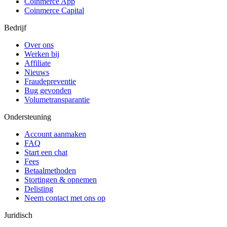
Coinmerce App
Coinmerce Capital
Bedrijf
Over ons
Werken bij
Affiliate
Nieuws
Fraudepreventie
Bug gevonden
Volumetransparantie
Ondersteuning
Account aanmaken
FAQ
Start een chat
Fees
Betaalmethoden
Stortingen & opnemen
Delisting
Neem contact met ons op
Juridisch