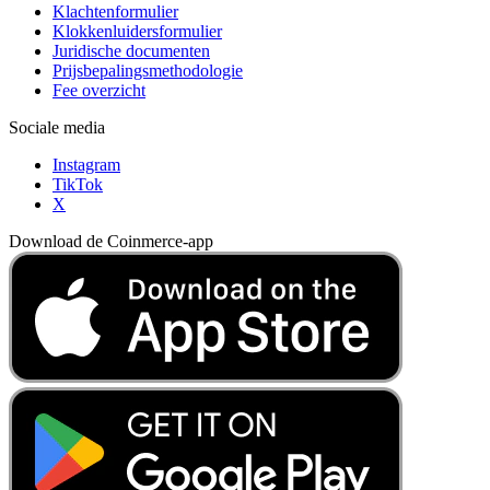
Klachtenformulier
Klokkenluidersformulier
Juridische documenten
Prijsbepalingsmethodologie
Fee overzicht
Sociale media
Instagram
TikTok
X
Download de Coinmerce-app