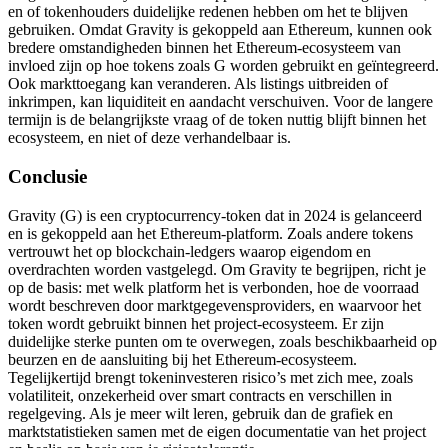
en of tokenhouders duidelijke redenen hebben om het te blijven
gebruiken. Omdat Gravity is gekoppeld aan Ethereum, kunnen ook
bredere omstandigheden binnen het Ethereum-ecosysteem van
invloed zijn op hoe tokens zoals G worden gebruikt en geïntegreerd.
Ook markttoegang kan veranderen. Als listings uitbreiden of
inkrimpen, kan liquiditeit en aandacht verschuiven. Voor de langere
termijn is de belangrijkste vraag of de token nuttig blijft binnen het
ecosysteem, en niet of deze verhandelbaar is.
Conclusie
Gravity (G) is een cryptocurrency-token dat in 2024 is gelanceerd
en is gekoppeld aan het Ethereum-platform. Zoals andere tokens
vertrouwt het op blockchain-ledgers waarop eigendom en
overdrachten worden vastgelegd. Om Gravity te begrijpen, richt je
op de basis: met welk platform het is verbonden, hoe de voorraad
wordt beschreven door marktgegevensproviders, en waarvoor het
token wordt gebruikt binnen het project-ecosysteem. Er zijn
duidelijke sterke punten om te overwegen, zoals beschikbaarheid op
beurzen en de aansluiting bij het Ethereum-ecosysteem.
Tegelijkertijd brengt tokeninvesteren risico’s met zich mee, zoals
volatiliteit, onzekerheid over smart contracts en verschillen in
regelgeving. Als je meer wilt leren, gebruik dan de grafiek en
marktstatistieken samen met de eigen documentatie van het project