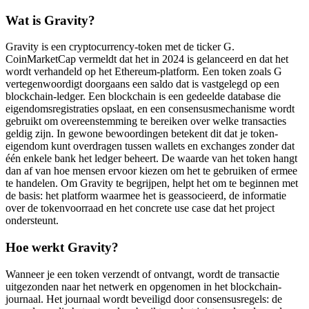
Wat is Gravity?
Gravity is een cryptocurrency-token met de ticker G.
CoinMarketCap vermeldt dat het in 2024 is gelanceerd en dat het
wordt verhandeld op het Ethereum-platform. Een token zoals G
vertegenwoordigt doorgaans een saldo dat is vastgelegd op een
blockchain-ledger. Een blockchain is een gedeelde database die
eigendomsregistraties opslaat, en een consensusmechanisme wordt
gebruikt om overeenstemming te bereiken over welke transacties
geldig zijn. In gewone bewoordingen betekent dit dat je token-
eigendom kunt overdragen tussen wallets en exchanges zonder dat
één enkele bank het ledger beheert. De waarde van het token hangt
dan af van hoe mensen ervoor kiezen om het te gebruiken of ermee
te handelen. Om Gravity te begrijpen, helpt het om te beginnen met
de basis: het platform waarmee het is geassocieerd, de informatie
over de tokenvoorraad en het concrete use case dat het project
ondersteunt.
Hoe werkt Gravity?
Wanneer je een token verzendt of ontvangt, wordt de transactie
uitgezonden naar het netwerk en opgenomen in het blockchain-
journaal. Het journaal wordt beveiligd door consensusregels: de