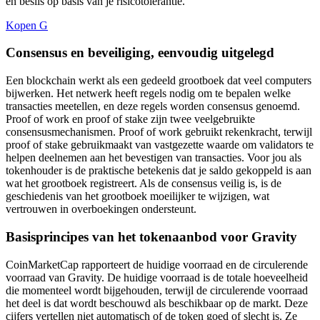
en beslis op basis van je risicotolerantie.
Kopen G
Consensus en beveiliging, eenvoudig uitgelegd
Een blockchain werkt als een gedeeld grootboek dat veel computers
bijwerken. Het netwerk heeft regels nodig om te bepalen welke
transacties meetellen, en deze regels worden consensus genoemd.
Proof of work en proof of stake zijn twee veelgebruikte
consensusmechanismen. Proof of work gebruikt rekenkracht, terwijl
proof of stake gebruikmaakt van vastgezette waarde om validators te
helpen deelnemen aan het bevestigen van transacties. Voor jou als
tokenhouder is de praktische betekenis dat je saldo gekoppeld is aan
wat het grootboek registreert. Als de consensus veilig is, is de
geschiedenis van het grootboek moeilijker te wijzigen, wat
vertrouwen in overboekingen ondersteunt.
Basisprincipes van het tokenaanbod voor Gravity
CoinMarketCap rapporteert de huidige voorraad en de circulerende
voorraad van Gravity. De huidige voorraad is de totale hoeveelheid
die momenteel wordt bijgehouden, terwijl de circulerende voorraad
het deel is dat wordt beschouwd als beschikbaar op de markt. Deze
cijfers vertellen niet automatisch of de token goed of slecht is. Ze