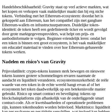
Handelsbeschikbaarheid: Gravity staat op veel actieve markten, wat
het kopen en verkopen vaak makkelijker maakt dan bij erg niche
tokens. Verbinding met het Ethereum-ecosysteem: doordat het is
gekoppeld aan Ethereum, kan het compatibel zijn met gangbare
Ethereum-wallets en infrastructuurpatronen. Duidelijke token-
identiteit: de token heeft een gedefinieerde ticker en wordt gevolgd
door grote marktgegevensproviders, wat helpt om prijs- en
aanbodinformatie te volgen. Beginner-vriendelijk leren: omdat het
een token is binnen een groot ecosysteem, is het vaak makkelijker
om educatief materiaal te vinden over hoe Ethereum-gebaseerde
tokens werken.
Nadelen en risico’s van Gravity
Prijsvolatiliteit: crypto-tokens kunnen sterk bewegen en nieuwere
tokens kunnen grotere schommelingen ervaren naarmate de
aandacht en liquiditeit veranderen. ecosysteemonzekerheid: de reële
waarde van een token in de echte wereld hangt ervan af of het
ecosysteem het token daadwerkelijk op een betekenisvolle manier
gebruikt. Risico op smart contract en beveiliging: tokens op
blockchainplatforms zijn afhankelijk van de onderliggende smart
contract-code. Als er kwetsbaarheden of operationele problemen
zijn, kunnen tokenhouders worden beïnvloed. Marktrisico: liquiditeit
kan per exchange en per tijdstip verschillen, wat invloed kan hebben