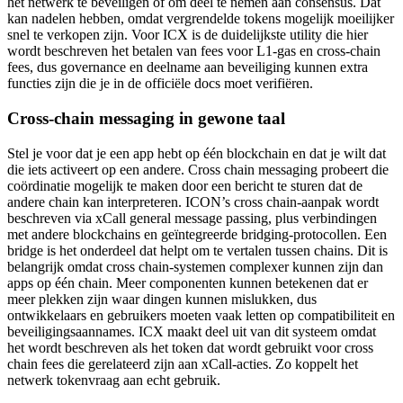
het netwerk te beveiligen of om deel te nemen aan consensus. Dat
kan nadelen hebben, omdat vergrendelde tokens mogelijk moeilijker
snel te verkopen zijn. Voor ICX is de duidelijkste utility die hier
wordt beschreven het betalen van fees voor L1-gas en cross-chain
fees, dus governance en deelname aan beveiliging kunnen extra
functies zijn die je in de officiële docs moet verifiëren.
Cross-chain messaging in gewone taal
Stel je voor dat je een app hebt op één blockchain en dat je wilt dat
die iets activeert op een andere. Cross chain messaging probeert die
coördinatie mogelijk te maken door een bericht te sturen dat de
andere chain kan interpreteren. ICON’s cross chain-aanpak wordt
beschreven via xCall general message passing, plus verbindingen
met andere blockchains en geïntegreerde bridging-protocollen. Een
bridge is het onderdeel dat helpt om te vertalen tussen chains. Dit is
belangrijk omdat cross chain-systemen complexer kunnen zijn dan
apps op één chain. Meer componenten kunnen betekenen dat er
meer plekken zijn waar dingen kunnen mislukken, dus
ontwikkelaars en gebruikers moeten vaak letten op compatibiliteit en
beveiligingsaannames. ICX maakt deel uit van dit systeem omdat
het wordt beschreven als het token dat wordt gebruikt voor cross
chain fees die gerelateerd zijn aan xCall-acties. Zo koppelt het
netwerk tokenvraag aan echt gebruik.