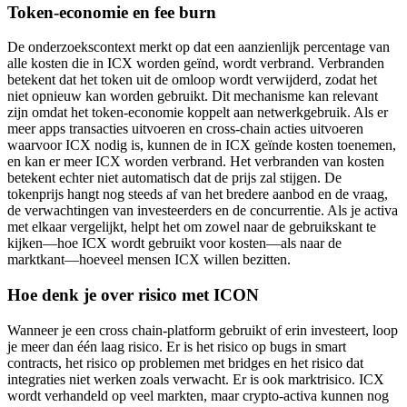
Token-economie en fee burn
De onderzoekscontext merkt op dat een aanzienlijk percentage van
alle kosten die in ICX worden geïnd, wordt verbrand. Verbranden
betekent dat het token uit de omloop wordt verwijderd, zodat het
niet opnieuw kan worden gebruikt. Dit mechanisme kan relevant
zijn omdat het token-economie koppelt aan netwerkgebruik. Als er
meer apps transacties uitvoeren en cross-chain acties uitvoeren
waarvoor ICX nodig is, kunnen de in ICX geïnde kosten toenemen,
en kan er meer ICX worden verbrand. Het verbranden van kosten
betekent echter niet automatisch dat de prijs zal stijgen. De
tokenprijs hangt nog steeds af van het bredere aanbod en de vraag,
de verwachtingen van investeerders en de concurrentie. Als je activa
met elkaar vergelijkt, helpt het om zowel naar de gebruikskant te
kijken—hoe ICX wordt gebruikt voor kosten—als naar de
marktkant—hoeveel mensen ICX willen bezitten.
Hoe denk je over risico met ICON
Wanneer je een cross chain-platform gebruikt of erin investeert, loop
je meer dan één laag risico. Er is het risico op bugs in smart
contracts, het risico op problemen met bridges en het risico dat
integraties niet werken zoals verwacht. Er is ook marktrisico. ICX
wordt verhandeld op veel markten, maar crypto-activa kunnen nog