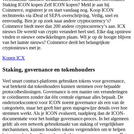
Staking ICON kopen Zelf ICON kopen? Meld je aan bij
Coinmerce, registreer je en start vandaag nog. Koop ICON
rechtstreeks via iDeal of SEPA-overschrijving. Veilig, snel en
eenvoudig. Ben je op zoek naar andere cryptocurrency‘s?
Coinmerce biedt meer dan 200 andere cryptocurrency‘s aan. ICX
nieuws De wereld van crypto verandert heel snel. Elke dag opnieuw
vinden er nieuwe ontwikkelingen plaats. Wil je op de hoogte blijven
van het laatste nieuws? Coinmerce deelt het belangrijkste
cryptonieuws met je.
Kopen ICX
Staking, governance en tokenhouders
Veel smart contract-platforms gebruiken tokens voor governance,
wat betekent dat tokenhouders kunnen stemmen over bepaalde
protocolbeslissingen. Governance is een manier om veranderingen
te coördineren zonder dat één centrale eigenaar alles bepaalt. De
onderzoekscontext voor ICON noemt governance als een van de
categorieën, maar het geeft hier geen stapsgewijze details over hoe
stemmen werkt. Als je ICON evalueert, raadpleeg dan de ICON-
documentatie voor het huidige governance-proces. In het algemeen
geldt: als een netwerk gebruikmaakt van staking of vergelijkbare
mechanismen, kunnen houders tokens vergrendelen om te helpen