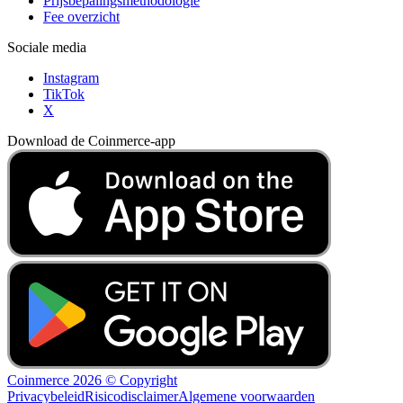
Prijsbepalingsmethodologie
Fee overzicht
Sociale media
Instagram
TikTok
X
Download de Coinmerce-app
Coinmerce 2026 © Copyright
Privacybeleid
Risicodisclaimer
Algemene voorwaarden