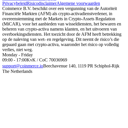
Privacybeleid
Risicodisclaimer
Algemene voorwaarden
Coinmerce B.V. beschikt over een vergunning van de Autoriteit
Financiële Markten (AFM) als crypto-activadienstverlener, in
overeenstemming met de Markets in Crypto-Assets Regulation
(MiCAR), voor het aanbieden van wisseldiensten, het bewaren en
beheren van crypto-activa namens klanten, en het uitvoeren van
overboekingsdiensten. Het toezicht door de AFM heeft betrekking
op de naleving van wet- en regelgeving. Dit neemt de risico’s die
gepaard gaan met crypto-activa, waaronder het risico op volledig
verlies, niet weg.
Monday - Friday
09:00 - 17:00
KvK / CoC 70036969
support@coinmerce.io
Beechavenue 140, 1119 PR Schiphol-Rijk
The Netherlands