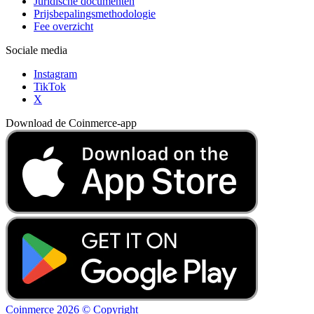
Juridische documenten
Prijsbepalingsmethodologie
Fee overzicht
Sociale media
Instagram
TikTok
X
Download de Coinmerce-app
Coinmerce 2026 © Copyright