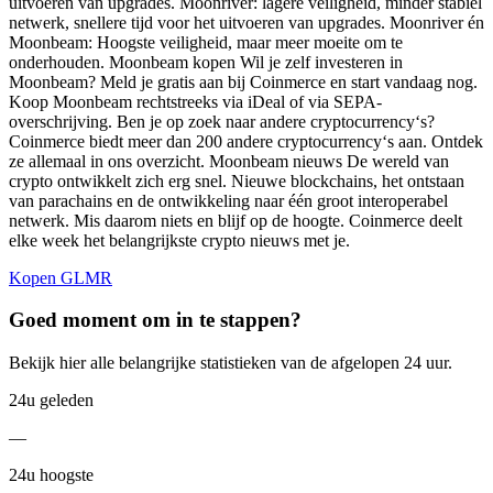
uitvoeren van upgrades. Moonriver: lagere veiligheid, minder stabiel
netwerk, snellere tijd voor het uitvoeren van upgrades. Moonriver én
Moonbeam: Hoogste veiligheid, maar meer moeite om te
onderhouden. Moonbeam kopen Wil je zelf investeren in
Moonbeam? Meld je gratis aan bij Coinmerce en start vandaag nog.
Koop Moonbeam rechtstreeks via iDeal of via SEPA-
overschrijving. Ben je op zoek naar andere cryptocurrency‘s?
Coinmerce biedt meer dan 200 andere cryptocurrency‘s aan. Ontdek
ze allemaal in ons overzicht. Moonbeam nieuws De wereld van
crypto ontwikkelt zich erg snel. Nieuwe blockchains, het ontstaan
van parachains en de ontwikkeling naar één groot interoperabel
netwerk. Mis daarom niets en blijf op de hoogte. Coinmerce deelt
elke week het belangrijkste crypto nieuws met je.
Kopen GLMR
Goed moment om in te stappen?
Bekijk hier alle belangrijke statistieken van de afgelopen 24 uur.
24u geleden
—
24u hoogste