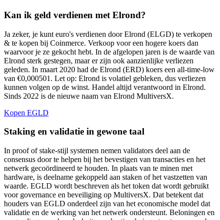
Kan ik geld verdienen met Elrond?
Ja zeker, je kunt euro's verdienen door Elrond (ELGD) te verkopen
& te kopen bij Coinmerce. Verkoop voor een hogere koers dan
waarvoor je ze gekocht hebt. In de afgelopen jaren is de waarde van
Elrond sterk gestegen, maar er zijn ook aanzienlijke verliezen
geleden. In maart 2020 had de Elrond (ERD) koers een all-time-low
van €0,000501. Let op: Elrond is volatiel gebleken, dus verliezen
kunnen volgen op de winst. Handel altijd verantwoord in Elrond.
Sinds 2022 is de nieuwe naam van Elrond MultiversX.
Kopen EGLD
Staking en validatie in gewone taal
In proof of stake-stijl systemen nemen validators deel aan de
consensus door te helpen bij het bevestigen van transacties en het
netwerk gecoördineerd te houden. In plaats van te minen met
hardware, is deelname gekoppeld aan staken of het vastzetten van
waarde. EGLD wordt beschreven als het token dat wordt gebruikt
voor governance en beveiliging op MultiversX. Dat betekent dat
houders van EGLD onderdeel zijn van het economische model dat
validatie en de werking van het netwerk ondersteunt. Beloningen en