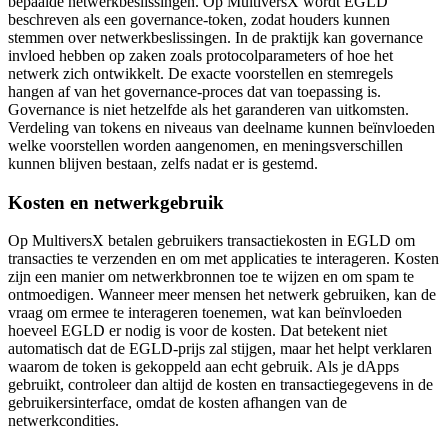
bepaalde netwerkbeslissingen. Op MultiversX wordt EGLD
beschreven als een governance-token, zodat houders kunnen
stemmen over netwerkbeslissingen. In de praktijk kan governance
invloed hebben op zaken zoals protocolparameters of hoe het
netwerk zich ontwikkelt. De exacte voorstellen en stemregels
hangen af van het governance-proces dat van toepassing is.
Governance is niet hetzelfde als het garanderen van uitkomsten.
Verdeling van tokens en niveaus van deelname kunnen beïnvloeden
welke voorstellen worden aangenomen, en meningsverschillen
kunnen blijven bestaan, zelfs nadat er is gestemd.
Kosten en netwerkgebruik
Op MultiversX betalen gebruikers transactiekosten in EGLD om
transacties te verzenden en om met applicaties te interageren. Kosten
zijn een manier om netwerkbronnen toe te wijzen en om spam te
ontmoedigen. Wanneer meer mensen het netwerk gebruiken, kan de
vraag om ermee te interageren toenemen, wat kan beïnvloeden
hoeveel EGLD er nodig is voor de kosten. Dat betekent niet
automatisch dat de EGLD-prijs zal stijgen, maar het helpt verklaren
waarom de token is gekoppeld aan echt gebruik. Als je dApps
gebruikt, controleer dan altijd de kosten en transactiegegevens in de
gebruikersinterface, omdat de kosten afhangen van de
netwerkcondities.