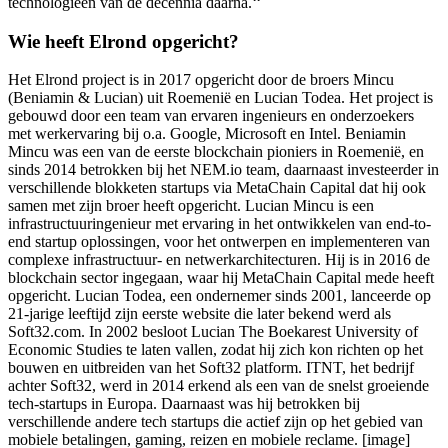
technologieën van de decennia daarna.‘‘
Wie heeft Elrond opgericht?
Het Elrond project is in 2017 opgericht door de broers Mincu
(Beniamin & Lucian) uit Roemenië en Lucian Todea. Het project is
gebouwd door een team van ervaren ingenieurs en onderzoekers
met werkervaring bij o.a. Google, Microsoft en Intel. Beniamin
Mincu was een van de eerste blockchain pioniers in Roemenië, en
sinds 2014 betrokken bij het NEM.io team, daarnaast investeerder in
verschillende blokketen startups via MetaChain Capital dat hij ook
samen met zijn broer heeft opgericht. Lucian Mincu is een
infrastructuuringenieur met ervaring in het ontwikkelen van end-to-
end startup oplossingen, voor het ontwerpen en implementeren van
complexe infrastructuur- en netwerkarchitecturen. Hij is in 2016 de
blockchain sector ingegaan, waar hij MetaChain Capital mede heeft
opgericht. Lucian Todea, een ondernemer sinds 2001, lanceerde op
21-jarige leeftijd zijn eerste website die later bekend werd als
Soft32.com. In 2002 besloot Lucian The Boekarest University of
Economic Studies te laten vallen, zodat hij zich kon richten op het
bouwen en uitbreiden van het Soft32 platform. ITNT, het bedrijf
achter Soft32, werd in 2014 erkend als een van de snelst groeiende
tech-startups in Europa. Daarnaast was hij betrokken bij
verschillende andere tech startups die actief zijn op het gebied van
mobiele betalingen, gaming, reizen en mobiele reclame. [image]