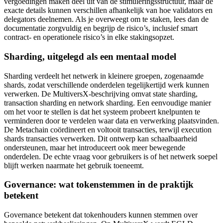
vergoedingen maken deel uit van de stimuleringsstructuur, maar de
exacte details kunnen verschillen afhankelijk van hoe validators en
delegators deelnemen. Als je overweegt om te staken, lees dan de
documentatie zorgvuldig en begrijp de risico’s, inclusief smart
contract- en operationele risico’s in elke stakingsopzet.
Sharding, uitgelegd als een mentaal model
Sharding verdeelt het netwerk in kleinere groepen, zogenaamde
shards, zodat verschillende onderdelen tegelijkertijd werk kunnen
verwerken. De MultiversX-beschrijving omvat state sharding,
transaction sharding en network sharding. Een eenvoudige manier
om het voor te stellen is dat het systeem probeert knelpunten te
verminderen door te verdelen waar data en verwerking plaatsvinden.
De Metachain coördineert en voltooit transacties, terwijl execution
shards transacties verwerken. Dit ontwerp kan schaalbaarheid
ondersteunen, maar het introduceert ook meer bewegende
onderdelen. De echte vraag voor gebruikers is of het netwerk soepel
blijft werken naarmate het gebruik toeneemt.
Governance: wat tokenstemmen in de praktijk
betekent
Governance betekent dat tokenhouders kunnen stemmen over