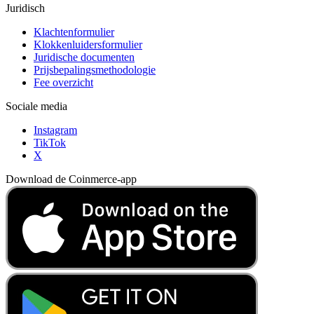
Juridisch
Klachtenformulier
Klokkenluidersformulier
Juridische documenten
Prijsbepalingsmethodologie
Fee overzicht
Sociale media
Instagram
TikTok
X
Download de Coinmerce-app