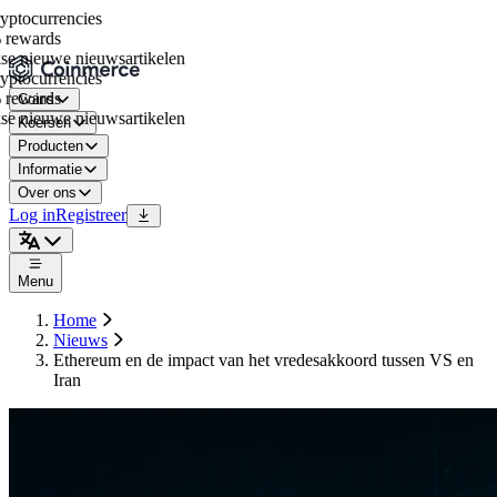
tocurrencies
rewards
e nieuwe nieuwsartikelen
tocurrencies
rewards
Coins
e nieuwe nieuwsartikelen
Koersen
Producten
Informatie
Over ons
Log in
Registreer
Menu
Home
Nieuws
Ethereum en de impact van het vredesakkoord tussen VS en
Iran