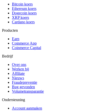
Bitcoin koers
Ethereum koers
Dogecoin koers
XRP koers
Cardano koers
Producten
Earn
Coinmerce App
Coinmerce Capital
Bedrijf
Over ons
Werken bij
Affiliate
Nieuws
Fraudepreventie
Bug gevonden
Volumetransparantie
Ondersteuning
Account aanmaken