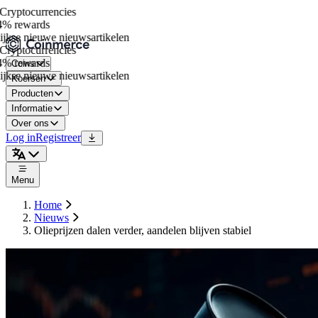
ryptocurrencies
% rewards
kse nieuwe nieuwsartikelen
ryptocurrencies
% rewards
Coins
kse nieuwe nieuwsartikelen
Koersen
Producten
Informatie
Over ons
Log in
Registreer
Menu
Home
Nieuws
Olieprijzen dalen verder, aandelen blijven stabiel