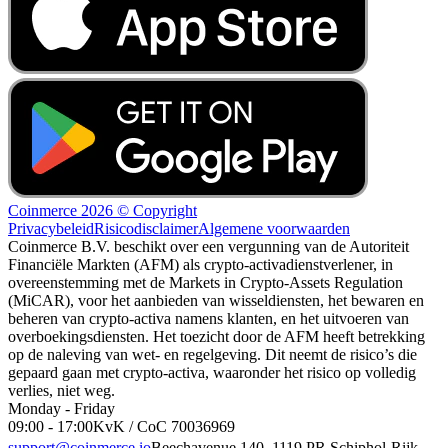
Coinmerce 2026 © Copyright
Privacybeleid
Risicodisclaimer
Algemene voorwaarden
Coinmerce B.V. beschikt over een vergunning van de Autoriteit
Financiële Markten (AFM) als crypto-activadienstverlener, in
overeenstemming met de Markets in Crypto-Assets Regulation
(MiCAR), voor het aanbieden van wisseldiensten, het bewaren en
beheren van crypto-activa namens klanten, en het uitvoeren van
overboekingsdiensten. Het toezicht door de AFM heeft betrekking
op de naleving van wet- en regelgeving. Dit neemt de risico’s die
gepaard gaan met crypto-activa, waaronder het risico op volledig
verlies, niet weg.
Monday - Friday
09:00 - 17:00
KvK / CoC 70036969
support@coinmerce.io
Beechavenue 140, 1119 PR Schiphol-Rijk