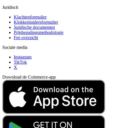
Juridisch
Klachtenformulier
Klokkenluidersformulier
Juridische documenten
Prijsbepalingsmethodologie
Fee overzicht
Sociale media
Instagram
TikTok
X
Download de Coinmerce-app