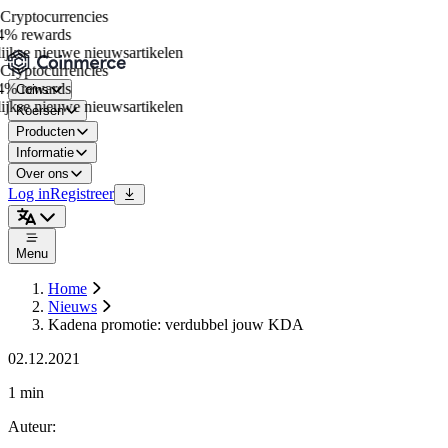
ryptocurrencies
% rewards
jkse nieuwe nieuwsartikelen
ryptocurrencies
% rewards
Coins
jkse nieuwe nieuwsartikelen
Koersen
Producten
Informatie
Over ons
Log in
Registreer
Menu
Home
Nieuws
Kadena promotie: verdubbel jouw KDA
02.12.2021
1 min
Auteur
: