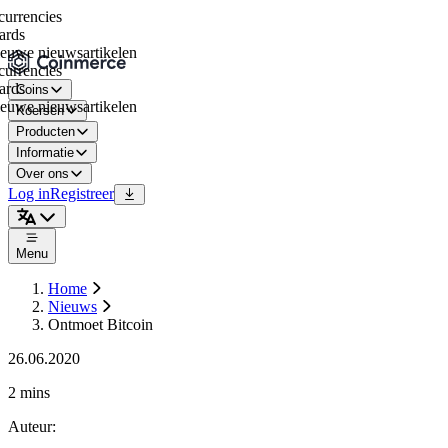
rrencies
rds
euwe nieuwsartikelen
rrencies
rds
Coins
euwe nieuwsartikelen
Koersen
Producten
Informatie
Over ons
Log in
Registreer
Menu
Home
Nieuws
Ontmoet Bitcoin
26.06.2020
2 mins
Auteur
: