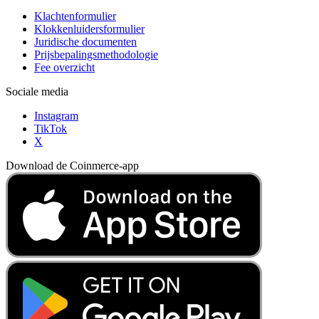
Klachtenformulier
Klokkenluidersformulier
Juridische documenten
Prijsbepalingsmethodologie
Fee overzicht
Sociale media
Instagram
TikTok
X
Download de Coinmerce-app