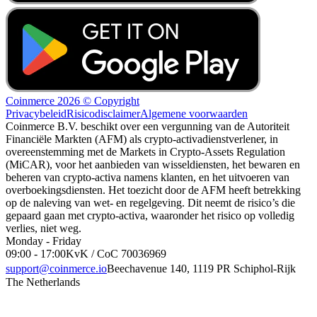
Coinmerce 2026 © Copyright
Privacybeleid
Risicodisclaimer
Algemene voorwaarden
Coinmerce B.V. beschikt over een vergunning van de Autoriteit
Financiële Markten (AFM) als crypto-activadienstverlener, in
overeenstemming met de Markets in Crypto-Assets Regulation
(MiCAR), voor het aanbieden van wisseldiensten, het bewaren en
beheren van crypto-activa namens klanten, en het uitvoeren van
overboekingsdiensten. Het toezicht door de AFM heeft betrekking
op de naleving van wet- en regelgeving. Dit neemt de risico’s die
gepaard gaan met crypto-activa, waaronder het risico op volledig
verlies, niet weg.
Monday - Friday
09:00 - 17:00
KvK / CoC 70036969
support@coinmerce.io
Beechavenue 140, 1119 PR Schiphol-Rijk
The Netherlands