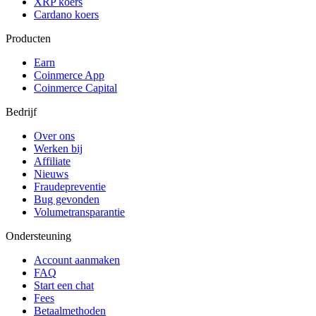
XRP koers
Cardano koers
Producten
Earn
Coinmerce App
Coinmerce Capital
Bedrijf
Over ons
Werken bij
Affiliate
Nieuws
Fraudepreventie
Bug gevonden
Volumetransparantie
Ondersteuning
Account aanmaken
FAQ
Start een chat
Fees
Betaalmethoden