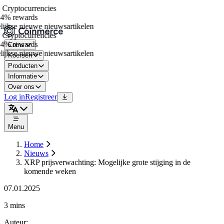
Cryptocurrencies
4% rewards
jkse nieuwe nieuwsartikelen
Cryptocurrencies
4% rewards
Coins
jkse nieuwe nieuwsartikelen
Koersen
Producten
Informatie
Over ons
Log in
Registreer
Menu
Home
Nieuws
XRP prijsverwachting: Mogelijke grote stijging in de
komende weken
07.01.2025
3 mins
Auteur
: