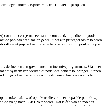
en tegen andere cryptocurrencies. Handel altijd op een
 communiceer je met een smart contract dat liquiditeit in pools
ract de poolbalansen aan en gebruikt het zijn prijsregel om te bepalen
ade-off is dat prijzen kunnen verschuiven wanneer de pool ondiep is,
ers deelnemen aan governance- en incentiveprogramma’s. Wanneer
zodat het systeem kan werken of zodat deelnemers beloningen kunnen
Omdat regels kunnen veranderen en deelname kan variëren, is het
 het tokenbalans, of op tokens die voor een bepaalde periode zijn
 kan de vraag naar CAKE veranderen. Dat is één van de redenen