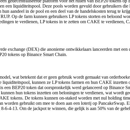
is een gedecentraliseerde platform voor het ruilen van BEP20 tokens 
 een liquiditeitspool. Deze pools worden gevuld door gebruikers die hu
hun aandeel in de pool en een deel van de handelskosten terug te kri
SYRUP. Op de farm kunnen gebruikers LP tokens storten en beloond w
ergoedingen te verdienen, LP tokens in te zetten om CAKE te verdiene
rde exchange (DEX) die anonieme ontwikkelaars lanceerden met een du
BEP20 tokens op Binance Smart Chain.
el, wat betekent dat er geen gebruik wordt gemaakt van orderboeken 
n de liquiditeitspool, kunnen ze LP tokens farmen en hun CAKE inzett
is een BEP20 token dat oorspronkelijk werd gelanceerd op Binance Sma
 kunnen hun tokens inzetten om beloningen te verdienen, wat wordt gedaa
AKE tokens. De tokens kunnen on-staked worden met nul holding time. 
n worden gebruikt om mee te doen aan een loterij op PancakeSwap. Elk
ld 8-6-4-13. Om de jackpot te winnen, die gelijk is aan 50% van de geh