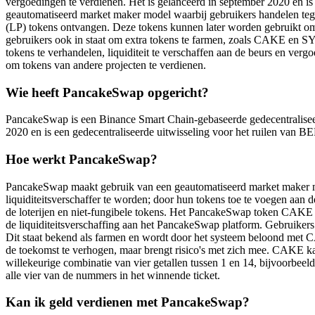
vergoedingen te verdienen. Het is gelanceerd in september 2020 en 
geautomatiseerd market maker model waarbij gebruikers handelen tegen
(LP) tokens ontvangen. Deze tokens kunnen later worden gebruikt om 
gebruikers ook in staat om extra tokens te farmen, zoals CAKE en 
tokens te verhandelen, liquiditeit te verschaffen aan de beurs en v
om tokens van andere projecten te verdienen.
Wie heeft PancakeSwap opgericht?
PancakeSwap is een Binance Smart Chain-gebaseerde gedecentralisee
2020 en is een gedecentraliseerde uitwisseling voor het ruilen van 
Hoe werkt PancakeSwap?
PancakeSwap maakt gebruik van een geautomatiseerd market maker mod
liquiditeitsverschaffer te worden; door hun tokens toe te voegen aa
de loterijen en niet-fungibele tokens. Het PancakeSwap token CAKE 
de liquiditeitsverschaffing aan het PancakeSwap platform. Gebruikers
Dit staat bekend als farmen en wordt door het systeem beloond met C
de toekomst te verhogen, maar brengt risico's met zich mee. CAKE ka
willekeurige combinatie van vier getallen tussen 1 en 14, bijvoorbee
alle vier van de nummers in het winnende ticket.
Kan ik geld verdienen met PancakeSwap?