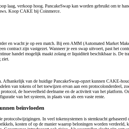
op laag, verkoop hoog. PancakeSwap kan worden gebruikt om te handel
ieuws. Koop CAKE bij Coinmerce.
porder en wacht je op een match. Bij een AMM (Automated Market Maker)
een contract zijn vastgezet. Wanneer je een swap uitvoert, past het cont
tinue handel mogelijk maakt zolang er liquiditeit beschikbaar is. De tr
 ziet.
en. Afhankelijk van de huidige PancakeSwap-opzet kunnen CAKE-houd
ndelen van tokens of het toewijzen ervan aan een protocolonderdeel, 
 protocol, de hoeveelheid deelname en de activiteit van het platform. 
guratie van het systeem, in plaats van als een vaste rente.
kunnen beïnvloeden
rotocolwijzigingen. In veel tokensystemen is stemkracht gebaseerd op
p prikkels, kosten of op de manier waarop beloningen worden verdeeld,