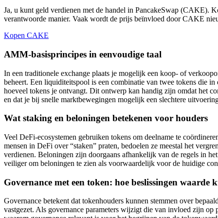
Ja, u kunt geld verdienen met de handel in PancakeSwap (CAKE). Ko
verantwoorde manier. Vaak wordt de prijs beïnvloed door CAKE n
Kopen CAKE
AMM-basisprincipes in eenvoudige taal
In een traditionele exchange plaats je mogelijk een koop- of verkoo
beheert. Een liquiditeitspool is een combinatie van twee tokens die in 
hoeveel tokens je ontvangt. Dit ontwerp kan handig zijn omdat het con
en dat je bij snelle marktbewegingen mogelijk een slechtere uitvoering
Wat staking en beloningen betekenen voor houders
Veel DeFi-ecosystemen gebruiken tokens om deelname te coördiner
mensen in DeFi over “staken” praten, bedoelen ze meestal het vergre
verdienen. Beloningen zijn doorgaans afhankelijk van de regels in het
veiliger om beloningen te zien als voorwaardelijk voor de huidige confi
Governance met een token: hoe beslissingen waarde 
Governance betekent dat tokenhouders kunnen stemmen over bepaalde p
vastgezet. Als governance parameters wijzigt die van invloed zijn o