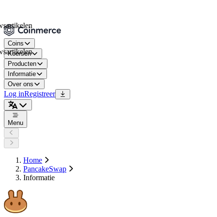
ikelen
Coins
ikelen
Koersen
Producten
Informatie
Over ons
Log in
Registreer
Menu
Home
PancakeSwap
Informatie