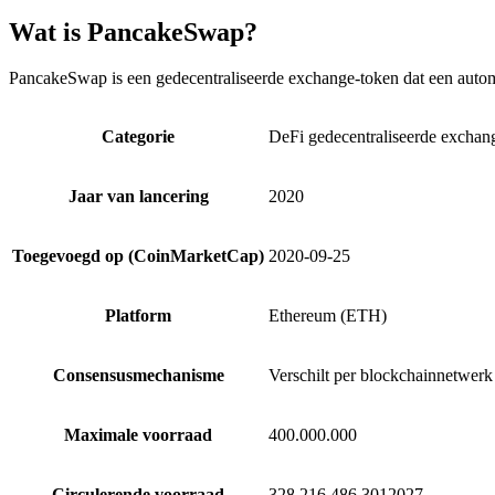
Wat is PancakeSwap?
PancakeSwap is een gedecentraliseerde exchange-token dat een autom
Categorie
DeFi gedecentraliseerde excha
Jaar van lancering
2020
Toegevoegd op (CoinMarketCap)
2020-09-25
Platform
Ethereum (ETH)
Consensusmechanisme
Verschilt per blockchainnetwe
Maximale voorraad
400.000.000
Circulerende voorraad
328,216,486.3012027