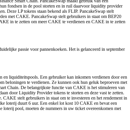
op Binance Smart Chain. PancakeSwap maakt gebruik van een
n fondsen in de pool storten en in ruil daarvoor liquidity provider
jgen. Deze LP tokens staan bekend als FLIP. PancakeSwap stelt
orden met CAKE. PancakeSwap stelt gebruikers in staat om BEP20
n, CAKE in te zetten om meer CAKE te verdienen en CAKE in te zetten
idelijke passie voor pannenkoeken. Het is gelanceerd in september
en liquiditeitspools. Een gebruiker kan inkomen verdienen door een
en om beloningen te verdienen. Ze kunnen ook hun geluk beproeven met
rt Chain. De belangrijkste functie van CAKE is het stimuleren van
n door Liquidity Provider tokens te storten en deze vast te zetten.
CAKE stelt gebruikers in staat om te investeren en het rendement in
e loterij duurt 6 uur. Een enkel lot kost 10 CAKE en bevat een
ele loterij pool, moeten de nummers in uw ticket overeenkomen met