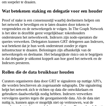
om soepeler te draaien.
Wat betekenen staking en delegatie voor een houder
Proof of stake is een consensusstijl waarbij deelnemers helpen om
het netwerk te beveiligen en te laten draaien door tokens te
vergrendelen en de netwerkregels te volgen. In The Graph Network
is het idee in dezelfde geest vergelijkbaar: tokenhouders
ondersteunen het netwerkwerk. Indexers zijn node-operators die
queries verwerken. Delegators kunnen GRT delegeren aan Indexers,
wat betekent dat je hun werk ondersteunt zonder je eigen
infrastructuur te draaien. Beloningen zijn afhankelijk van de
netwerkregels en deelname. Het belangrijkste risico om te begrijpen
is dat delegatie je uitkomst koppelt aan hoe goed het netwerk en de
Indexers presteren.
Rollen die de data bruikbaar houden
Curators organiseren data door GRT te signaleren op nuttige API’s,
die worden beschreven als zogenaamde subgraphs. Die signalering
helpt het netwerk zich te richten op data die ontwikkelaars en
gebruikers daadwerkelijk nodig hebben. Indexers verwerken
vervolgens queries tegen die georganiseerde data. Als de data niet
nuttig is, kunnen apps er mogelijk niet op vertrouwen, wat de