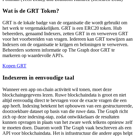
Wat is de GRT Token?
GRT is de lokale badge van de organisatie die wordt gebruikt om
het werk te vergemakkelijken. GRT is een ERC20 token. Hub
beheerders, genaamd Indexers, zetten GRT in en verwerven GRT
voor het voorbereiden van vragen. Iedereen kan GRT toewijzen aan
Indexers om de organisatie te krijgen en beloningen te verwerven.
Beheerders sorteren informatie op The Graph door GRT te
markeren op waardevolle API's.
Kopen GRT
Indexeren in eenvoudige taal
Wanneer een app on-chain activiteit wil tonen, moet deze
blockchaingegevens lezen. Ruwe blockchaindata is groot en niet
altijd eenvoudig direct te bevragen voor de exacte vragen die een
app heeft. Indexing betekent het opbouwen van een gestructureerde,
doorzoekbare dataset op basis van die ruwe data. The Graph richt
zich op deze indexing-stap, zodat ontwikkelaars de resultaten
kunnen opvragen in plaats van het zware werk telkens opnieuw zelf
te moeten doen. Daarom wordt The Graph vaak beschreven als een
API voor blockchaindata. Het is infrastructuur die andere apps helpt