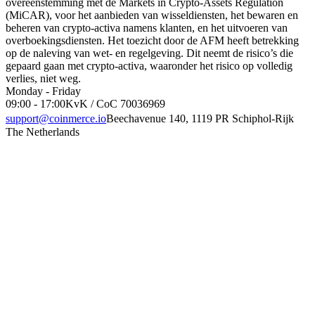
overeenstemming met de Markets in Crypto-Assets Regulation
(MiCAR), voor het aanbieden van wisseldiensten, het bewaren en
beheren van crypto-activa namens klanten, en het uitvoeren van
overboekingsdiensten. Het toezicht door de AFM heeft betrekking
op de naleving van wet- en regelgeving. Dit neemt de risico’s die
gepaard gaan met crypto-activa, waaronder het risico op volledig
verlies, niet weg.
Monday - Friday
09:00 - 17:00
KvK / CoC 70036969
support@coinmerce.io
Beechavenue 140, 1119 PR Schiphol-Rijk
The Netherlands