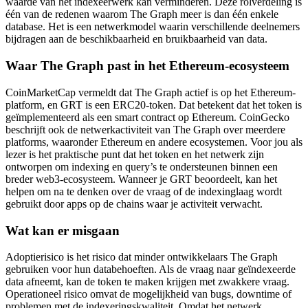
waarde van het indexeerwerk kan verminderen. Deze rolverdeling is
één van de redenen waarom The Graph meer is dan één enkele
database. Het is een netwerkmodel waarin verschillende deelnemers
bijdragen aan de beschikbaarheid en bruikbaarheid van data.
Waar The Graph past in het Ethereum-ecosysteem
CoinMarketCap vermeldt dat The Graph actief is op het Ethereum-
platform, en GRT is een ERC20-token. Dat betekent dat het token is
geïmplementeerd als een smart contract op Ethereum. CoinGecko
beschrijft ook de netwerkactiviteit van The Graph over meerdere
platforms, waaronder Ethereum en andere ecosystemen. Voor jou als
lezer is het praktische punt dat het token en het netwerk zijn
ontworpen om indexing en query’s te ondersteunen binnen een
breder web3-ecosysteem. Wanneer je GRT beoordeelt, kan het
helpen om na te denken over de vraag of de indexinglaag wordt
gebruikt door apps op de chains waar je activiteit verwacht.
Wat kan er misgaan
Adoptierisico is het risico dat minder ontwikkelaars The Graph
gebruiken voor hun databehoeften. Als de vraag naar geïndexeerde
data afneemt, kan de token te maken krijgen met zwakkere vraag.
Operationeel risico omvat de mogelijkheid van bugs, downtime of
problemen met de indexeringskwaliteit. Omdat het netwerk