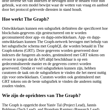
deze diverse set van Indexers te bevragen door te betalen voor hun
gebruik, wat een model bewijst waar de wetten van vraag en aanbod
door het protocol geleverde diensten in stand houdt.
Hoe werkt The Graph?
Ontwikkelaars kunnen een subgrafiek definiëren die specificeert hoe
blockchain-gegevens zijn gestructureerd om te worden
geconsumeerd door app- en dapp-ontwikkelaars. App- en dapp-
ontwikkelaars kunnen The Graph-netwerk bevragen met behulp van
het subgrafische schema met GraphQL die worden betaald in The
Graph-tokens (GRT). Deze gegevens worden geserveerd door
indexers die fungeren als nodes, gestimuleerd met GRT tokens om
ervoor te zorgen dat de API altijd beschikbaar is op een
gedecentraliseerde manier en de gegevens correct worden
geserveerd. Omdat er veel subgrafieken kunnen zijn, hebben
curatoren de taak om de subgrafieken te vinden die het meest nuttig
zijn voor ontwikkelaars. Curators worden ook gestimuleerd met
GRT tokens om de beste subgrafiek te vinden die anderen nuttig
zouden vinden.
Wie zijn de oprichters van The Graph?
The Graph is opgericht door Yaniv Tal (Project Lead), Jannis
Pohlman (Tech Lead), and Brandom Ramirez (Research Lead)