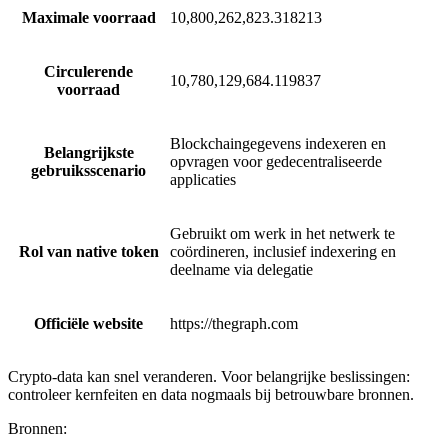
Maximale voorraad
10,800,262,823.318213
Circulerende
10,780,129,684.119837
voorraad
Blockchaingegevens indexeren en
Belangrijkste
opvragen voor gedecentraliseerde
gebruiksscenario
applicaties
Gebruikt om werk in het netwerk te
Rol van native token
coördineren, inclusief indexering en
deelname via delegatie
Officiële website
https://thegraph.com
Crypto-data kan snel veranderen. Voor belangrijke beslissingen:
controleer kernfeiten en data nogmaals bij betrouwbare bronnen.
Bronnen
: