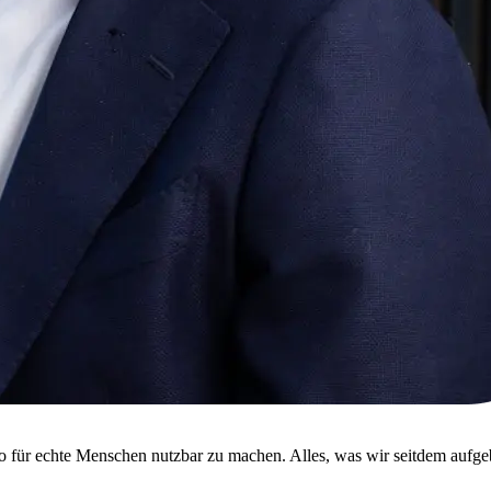
o für echte Menschen nutzbar zu machen. Alles, was wir seitdem aufgeb