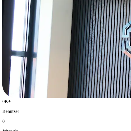
0K
+
Benutzer
0
+