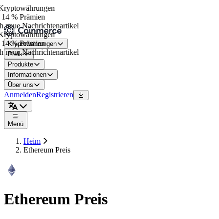
ryptowährungen
14 % Prämien
 neue Nachrichtenartikel
ryptowährungen
14 % Prämien
Kryptowährungen
 neue Nachrichtenartikel
Preis
Produkte
Informationen
Über uns
Anmelden
Registrieren
Menü
Heim
Ethereum Preis
Ethereum Preis