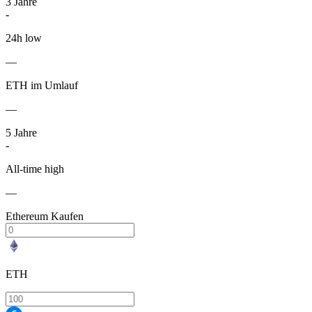
3
Jahre
-
24h low
—
ETH im Umlauf
—
5
Jahre
-
All-time high
—
Ethereum Kaufen
ETH