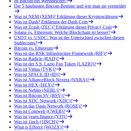
Ist Bitcoin ein Wertspeicher?
Die 5 häufigsten Bitcoin-Betrüge und wie man sie vermeidet
Was ist NEM (XEM)? Erklärung dieser Kryptowährung
Was ist Dash? Erklärung der Dash Coin
Was ist Zcash (ZEC)? Erklärung dieser Privacy Coin
Solana vs. Ethereum: Welche Blockchain ist besser?
USDT vs. USDC: Was ist der Unterschied zwischen diesen
Stablecoins?
Bitcoin vs. Ethereum
Was ist das RSK Infrastructure Framework (RIF)?
Was ist Radicle (RAD)?
Was ist der S.S. Lazio Fan Token (LAZIO)?
Was ist Virtua (TVK)?
Was ist SPACE ID (ID)?
Was ist AllianceBlock Nexera (NXRA)?
Was ist HEX (HEX)?
Was ist Neblio (NEBL)?
Was ist Bitcoin SV (BSV)?
Was ist XDC Network (XDC)?
Was ist das Oasis Network (ROSE)?
Was ist Coinweb (CWEB)?
Was ist yearn.finance (YFI)?
Was ist 1inch (1INCH)?
What is Efforce (WOZX)?