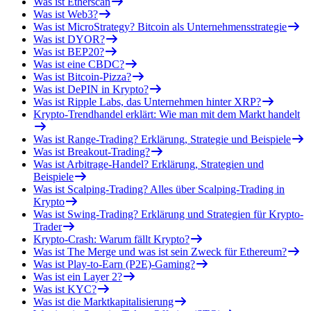
Was ist Etherscan
Was ist Web3?
Was ist MicroStrategy? Bitcoin als Unternehmensstrategie
Was ist DYOR?
Was ist BEP20?
Was ist eine CBDC?
Was ist Bitcoin-Pizza?
Was ist DePIN in Krypto?
Was ist Ripple Labs, das Unternehmen hinter XRP?
Krypto-Trendhandel erklärt: Wie man mit dem Markt handelt
Was ist Range-Trading? Erklärung, Strategie und Beispiele
Was ist Breakout-Trading?
Was ist Arbitrage-Handel? Erklärung, Strategien und
Beispiele
Was ist Scalping-Trading? Alles über Scalping-Trading in
Krypto
Was ist Swing-Trading? Erklärung und Strategien für Krypto-
Trader
Krypto-Crash: Warum fällt Krypto?
Was ist The Merge und was ist sein Zweck für Ethereum?
Was ist Play-to-Earn (P2E)-Gaming?
Was ist ein Layer 2?
Was ist KYC?
Was ist die Marktkapitalisierung