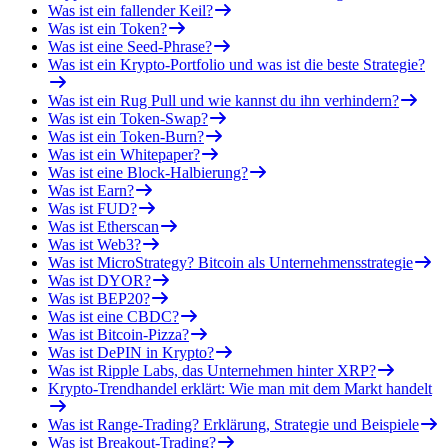
Was ist ein fallender Keil?
Was ist ein Token?
Was ist eine Seed-Phrase?
Was ist ein Krypto-Portfolio und was ist die beste Strategie?
Was ist ein Rug Pull und wie kannst du ihn verhindern?
Was ist ein Token-Swap?
Was ist ein Token-Burn?
Was ist ein Whitepaper?
Was ist eine Block-Halbierung?
Was ist Earn?
Was ist FUD?
Was ist Etherscan
Was ist Web3?
Was ist MicroStrategy? Bitcoin als Unternehmensstrategie
Was ist DYOR?
Was ist BEP20?
Was ist eine CBDC?
Was ist Bitcoin-Pizza?
Was ist DePIN in Krypto?
Was ist Ripple Labs, das Unternehmen hinter XRP?
Krypto-Trendhandel erklärt: Wie man mit dem Markt handelt
Was ist Range-Trading? Erklärung, Strategie und Beispiele
Was ist Breakout-Trading?