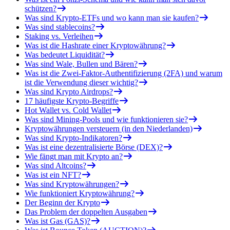
schützen?
Was sind Krypto-ETFs und wo kann man sie kaufen?
Was sind stablecoins?
Staking vs. Verleihen
Was ist die Hashrate einer Kryptowährung?
Was bedeutet Liquidität?
Was sind Wale, Bullen und Bären?
Was ist die Zwei-Faktor-Authentifizierung (2FA) und warum
ist die Verwendung dieser wichtig?
Was sind Krypto Airdrops?
17 häufigste Krypto-Begriffe
Hot Wallet vs. Cold Wallet
Was sind Mining-Pools und wie funktionieren sie?
Kryptowährungen versteuern (in den Niederlanden)
Was sind Krypto-Indikatoren?
Was ist eine dezentralisierte Börse (DEX)?
Wie fängt man mit Krypto an?
Was sind Altcoins?
Was ist ein NFT?
Was sind Kryptowährungen?
Wie funktioniert Kryptowährung?
Der Beginn der Krypto
Das Problem der doppelten Ausgaben
Was ist Gas (GAS)?