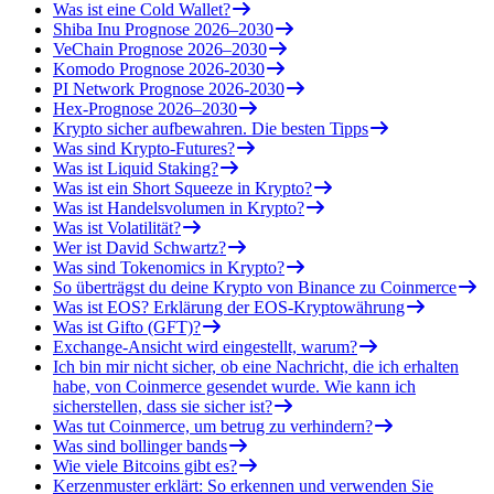
Was ist eine Cold Wallet?
Shiba Inu Prognose 2026–2030
VeChain Prognose 2026–2030
Komodo Prognose 2026-2030
PI Network Prognose 2026-2030
Hex-Prognose 2026–2030
Krypto sicher aufbewahren. Die besten Tipps
Was sind Krypto-Futures?
Was ist Liquid Staking?
Was ist ein Short Squeeze in Krypto?
Was ist Handelsvolumen in Krypto?
Was ist Volatilität?
Wer ist David Schwartz?
Was sind Tokenomics in Krypto?
So überträgst du deine Krypto von Binance zu Coinmerce
Was ist EOS? Erklärung der EOS-Kryptowährung
Was ist Gifto (GFT)?
Exchange-Ansicht wird eingestellt, warum?
Ich bin mir nicht sicher, ob eine Nachricht, die ich erhalten
habe, von Coinmerce gesendet wurde. Wie kann ich
sicherstellen, dass sie sicher ist?
Was tut Coinmerce, um betrug zu verhindern?
Was sind bollinger bands
Wie viele Bitcoins gibt es?
Kerzenmuster erklärt: So erkennen und verwenden Sie