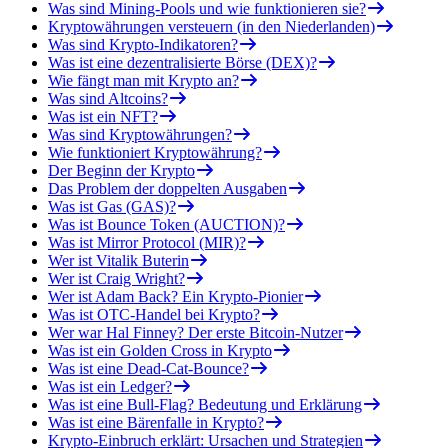
Was sind Mining-Pools und wie funktionieren sie?
Kryptowährungen versteuern (in den Niederlanden)
Was sind Krypto-Indikatoren?
Was ist eine dezentralisierte Börse (DEX)?
Wie fängt man mit Krypto an?
Was sind Altcoins?
Was ist ein NFT?
Was sind Kryptowährungen?
Wie funktioniert Kryptowährung?
Der Beginn der Krypto
Das Problem der doppelten Ausgaben
Was ist Gas (GAS)?
Was ist Bounce Token (AUCTION)?
Was ist Mirror Protocol (MIR)?
Wer ist Vitalik Buterin
Wer ist Craig Wright?
Wer ist Adam Back? Ein Krypto-Pionier
Was ist OTC-Handel bei Krypto?
Wer war Hal Finney? Der erste Bitcoin-Nutzer
Was ist ein Golden Cross in Krypto
Was ist eine Dead-Cat-Bounce?
Was ist ein Ledger?
Was ist eine Bull-Flag? Bedeutung und Erklärung
Was ist eine Bärenfalle in Krypto?
Krypto-Einbruch erklärt: Ursachen und Strategien