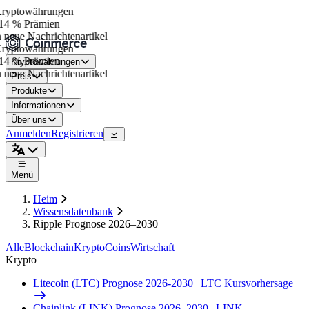
yptowährungen
14 % Prämien
neue Nachrichtenartikel
yptowährungen
14 % Prämien
Kryptowährungen
neue Nachrichtenartikel
Preis
Produkte
Informationen
Über uns
Anmelden
Registrieren
Menü
Heim
Wissensdatenbank
Ripple Prognose 2026–2030
Alle
Blockchain
Krypto
Coins
Wirtschaft
Krypto
Litecoin (LTC) Prognose 2026-2030 | LTC Kursvorhersage
Chainlink (LINK) Prognose 2026–2030 | LINK