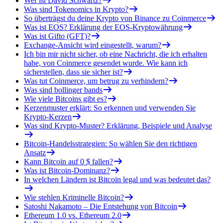
Wer ist David Schwartz?
Was sind Tokenomics in Krypto?
So überträgst du deine Krypto von Binance zu Coinmerce
Was ist EOS? Erklärung der EOS-Kryptowährung
Was ist Gifto (GFT)?
Exchange-Ansicht wird eingestellt, warum?
Ich bin mir nicht sicher, ob eine Nachricht, die ich erhalten
habe, von Coinmerce gesendet wurde. Wie kann ich
sicherstellen, dass sie sicher ist?
Was tut Coinmerce, um betrug zu verhindern?
Was sind bollinger bands
Wie viele Bitcoins gibt es?
Kerzenmuster erklärt: So erkennen und verwenden Sie
Krypto-Kerzen
Was sind Krypto-Muster? Erklärung, Beispiele und Analyse
Bitcoin-Handelsstrategien: So wählen Sie den richtigen
Ansatz
Kann Bitcoin auf 0 $ fallen?
Was ist Bitcoin-Dominanz?
In welchen Ländern ist Bitcoin legal und was bedeutet das?
Wie stehlen Kriminelle Bitcoin?
Satoshi Nakamoto – Die Entstehung von Bitcoin
Ethereum 1.0 vs. Ethereum 2.0