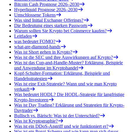
Bitcoin Cash Prognose 2026–2030
Hyperliquid Prognose 2026–2030
Umschlossene Tokens
Was sind Initial Exchange Offerings?
Die Bedeutung eines starken Passworts
Warum sollten Sie Krypto bei Coinmerce kaufen?
Leitfaden
was bedeutet FOMO?
what-are-diamond-hands
Was ist Short gehen in Krypto?
Was ist die SEC und ihre Auswirkungen auf Krypto?
Was ist das Cup-and-Handle-Muster? Erklärung, Beispiele
und Anwendung im Kryptohandel
Kopf-Schulter-Formation: Erklärung, Beispiele und
Handelsstrategien
Was ist eine Exit-Strategie? Wann und wie man Krypto
verkauft
Was bedeutet HODL? Die HODL-Strategie für langfristige
Krypto-Investoren
Was ist Day Trading? Erklärung und Strategien für Krypto-
Daytrader
Bullisch vs. Bärisch: Was ist der Unterschied?
Was ist Kryptographie?
Was ist ein DDoS-Angriff und wie funktioniert er?
Was ist ein Ponzi-Schema und wie kann man sich davor