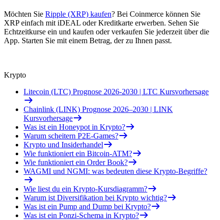
Möchten Sie
Ripple (XRP) kaufen
? Bei Coinmerce können Sie
XRP einfach mit iDEAL oder Kreditkarte erwerben. Sehen Sie
Echtzeitkurse ein und kaufen oder verkaufen Sie jederzeit über die
App. Starten Sie mit einem Betrag, der zu Ihnen passt.
Krypto
Litecoin (LTC) Prognose 2026-2030 | LTC Kursvorhersage
Chainlink (LINK) Prognose 2026–2030 | LINK
Kursvorhersage
Was ist ein Honeypot in Krypto?
Warum scheitern P2E-Games?
Krypto und Insiderhandel
Wie funktioniert ein Bitcoin-ATM?
Wie funktioniert ein Order Book?
WAGMI und NGMI: was bedeuten diese Krypto-Begriffe?
Wie liest du ein Krypto-Kursdiagramm?
Warum ist Diversifikation bei Krypto wichtig?
Was ist ein Pump and Dump bei Krypto?
Was ist ein Ponzi-Schema in Krypto?