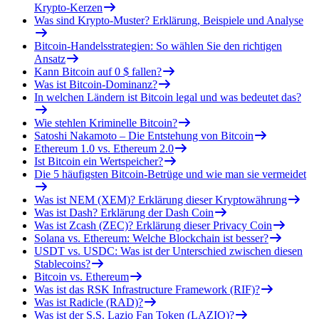
Krypto-Kerzen
Was sind Krypto-Muster? Erklärung, Beispiele und Analyse
Bitcoin-Handelsstrategien: So wählen Sie den richtigen
Ansatz
Kann Bitcoin auf 0 $ fallen?
Was ist Bitcoin-Dominanz?
In welchen Ländern ist Bitcoin legal und was bedeutet das?
Wie stehlen Kriminelle Bitcoin?
Satoshi Nakamoto – Die Entstehung von Bitcoin
Ethereum 1.0 vs. Ethereum 2.0
Ist Bitcoin ein Wertspeicher?
Die 5 häufigsten Bitcoin-Betrüge und wie man sie vermeidet
Was ist NEM (XEM)? Erklärung dieser Kryptowährung
Was ist Dash? Erklärung der Dash Coin
Was ist Zcash (ZEC)? Erklärung dieser Privacy Coin
Solana vs. Ethereum: Welche Blockchain ist besser?
USDT vs. USDC: Was ist der Unterschied zwischen diesen
Stablecoins?
Bitcoin vs. Ethereum
Was ist das RSK Infrastructure Framework (RIF)?
Was ist Radicle (RAD)?
Was ist der S.S. Lazio Fan Token (LAZIO)?