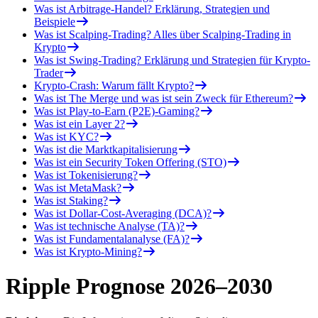
Was ist Arbitrage-Handel? Erklärung, Strategien und
Beispiele
Was ist Scalping-Trading? Alles über Scalping-Trading in
Krypto
Was ist Swing-Trading? Erklärung und Strategien für Krypto-
Trader
Krypto-Crash: Warum fällt Krypto?
Was ist The Merge und was ist sein Zweck für Ethereum?
Was ist Play-to-Earn (P2E)-Gaming?
Was ist ein Layer 2?
Was ist KYC?
Was ist die Marktkapitalisierung
Was ist ein Security Token Offering (STO)
Was ist Tokenisierung?
Was ist MetaMask?
Was ist Staking?
Was ist Dollar-Cost-Averaging (DCA)?
Was ist technische Analyse (TA)?
Was ist Fundamentalanalyse (FA)?
Was ist Krypto-Mining?
Ripple Prognose 2026–2030