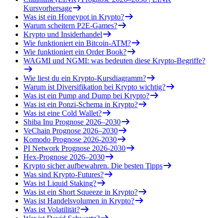
Kursvorhersage
Was ist ein Honeypot in Krypto?
Warum scheitern P2E-Games?
Krypto und Insiderhandel
Wie funktioniert ein Bitcoin-ATM?
Wie funktioniert ein Order Book?
WAGMI und NGMI: was bedeuten diese Krypto-Begriffe?
Wie liest du ein Krypto-Kursdiagramm?
Warum ist Diversifikation bei Krypto wichtig?
Was ist ein Pump and Dump bei Krypto?
Was ist ein Ponzi-Schema in Krypto?
Was ist eine Cold Wallet?
Shiba Inu Prognose 2026–2030
VeChain Prognose 2026–2030
Komodo Prognose 2026-2030
PI Network Prognose 2026-2030
Hex-Prognose 2026–2030
Krypto sicher aufbewahren. Die besten Tipps
Was sind Krypto-Futures?
Was ist Liquid Staking?
Was ist ein Short Squeeze in Krypto?
Was ist Handelsvolumen in Krypto?
Was ist Volatilität?