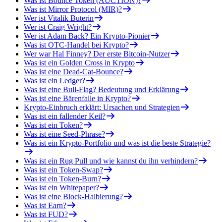
Was ist Bounce Token (AUCTION)?
Was ist Mirror Protocol (MIR)?
Wer ist Vitalik Buterin
Wer ist Craig Wright?
Wer ist Adam Back? Ein Krypto-Pionier
Was ist OTC-Handel bei Krypto?
Wer war Hal Finney? Der erste Bitcoin-Nutzer
Was ist ein Golden Cross in Krypto
Was ist eine Dead-Cat-Bounce?
Was ist ein Ledger?
Was ist eine Bull-Flag? Bedeutung und Erklärung
Was ist eine Bärenfalle in Krypto?
Krypto-Einbruch erklärt: Ursachen und Strategien
Was ist ein fallender Keil?
Was ist ein Token?
Was ist eine Seed-Phrase?
Was ist ein Krypto-Portfolio und was ist die beste Strategie?
Was ist ein Rug Pull und wie kannst du ihn verhindern?
Was ist ein Token-Swap?
Was ist ein Token-Burn?
Was ist ein Whitepaper?
Was ist eine Block-Halbierung?
Was ist Earn?
Was ist FUD?