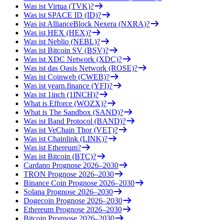
Was ist Virtua (TVK)?
Was ist SPACE ID (ID)?
Was ist AllianceBlock Nexera (NXRA)?
Was ist HEX (HEX)?
Was ist Neblio (NEBL)?
Was ist Bitcoin SV (BSV)?
Was ist XDC Network (XDC)?
Was ist das Oasis Network (ROSE)?
Was ist Coinweb (CWEB)?
Was ist yearn.finance (YFI)?
Was ist 1inch (1INCH)?
What is Efforce (WOZX)?
What is The Sandbox (SAND)?
Was ist Band Protocol (BAND)?
Was ist VeChain Thor (VET)?
Was ist Chainlink (LINK)?
Was ist Ethereum?
Was ist Bitcoin (BTC)?
Cardano Prognose 2026–2030
TRON Prognose 2026–2030
Binance Coin Prognose 2026–2030
Solana Prognose 2026–2030
Dogecoin Prognose 2026–2030
Ethereum Prognose 2026–2030
Bitcoin Prognose 2026–2030