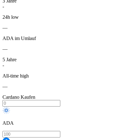
3
Jahre
-
24h low
—
ADA im Umlauf
—
5
Jahre
-
All-time high
—
Cardano Kaufen
ADA