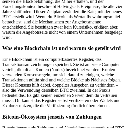
senken die Blockbelohnung, die Miner erhalten, und der
Forschungskontext beschreibt Halvings als Ereignisse, die alle vier
Jahre stattfinden. Dieser Zeitplan verändert die Rate, mit der neues
BTC erstellt wird. Wenn du Bitcoin als Wertaufbewahrungsmittel
betrachtest, sind die Mechanismen zur Angebotsmenge
entscheidend. Sie beseitigen zwar kein Kursrisiko, erklären aber,
warum die Angebotsseite nicht von einem Unternehmen festgelegt
wird.
Was eine Blockchain ist und warum sie geteilt wird
Eine Blockchain ist ein computerbasiertes Register, das
Transaktionsaufzeichnungen speichert. Sie ist auf viele Computer
verteilt, die oft als Knoten (Nodes) bezeichnet werden. Knoten
verwenden Konsensregeln, um sich darauf zu einigen, welche
Transaktionen gültig sind und welche Blöcke als Nächstes folgen.
Dieser Konsens hilft dabei, doppeltes Ausgeben zu verhindern –
also die Verwendung derselben BTC zweimal. In der Praxis
bedeutet das: Es gibt keinen einzelnen Server, dem du vertrauen
musst. Du kannst das Register selbst verifizieren oder Wallets und
Explorer nutzen, die die Verifizierung für dich übernehmen.
Bitcoin-Ökosystem jenseits von Zahlungen
Bitcoin begann als Zahlungs- und Abwicklungsnetzwerk, und BTC