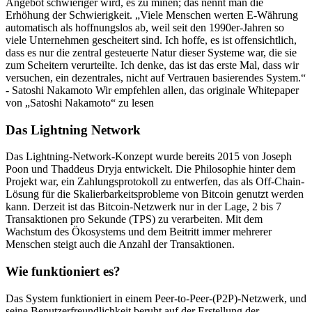
Angebot schwieriger wird, es zu minen; das nennt man die
Erhöhung der Schwierigkeit. „Viele Menschen werten E-Währung
automatisch als hoffnungslos ab, weil seit den 1990er-Jahren so
viele Unternehmen gescheitert sind. Ich hoffe, es ist offensichtlich,
dass es nur die zentral gesteuerte Natur dieser Systeme war, die sie
zum Scheitern verurteilte. Ich denke, das ist das erste Mal, dass wir
versuchen, ein dezentrales, nicht auf Vertrauen basierendes System.“
- Satoshi Nakamoto Wir empfehlen allen, das originale Whitepaper
von „Satoshi Nakamoto“ zu lesen
Das Lightning Network
Das Lightning-Network-Konzept wurde bereits 2015 von Joseph
Poon und Thaddeus Dryja entwickelt. Die Philosophie hinter dem
Projekt war, ein Zahlungsprotokoll zu entwerfen, das als Off-Chain-
Lösung für die Skalierbarkeitsprobleme von Bitcoin genutzt werden
kann. Derzeit ist das Bitcoin-Netzwerk nur in der Lage, 2 bis 7
Transaktionen pro Sekunde (TPS) zu verarbeiten. Mit dem
Wachstum des Ökosystems und dem Beitritt immer mehrerer
Menschen steigt auch die Anzahl der Transaktionen.
Wie funktioniert es?
Das System funktioniert in einem Peer-to-Peer-(P2P)-Netzwerk, und
seine Benutzerfreundlichkeit beruht auf der Erstellung der