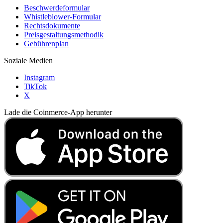
Beschwerdeformular
Whistleblower-Formular
Rechtsdokumente
Preisgestaltungsmethodik
Gebührenplan
Soziale Medien
Instagram
TikTok
X
Lade die Coinmerce-App herunter