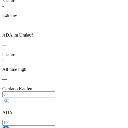
3
Jahre
-
24h low
—
ADA im Umlauf
—
5
Jahre
-
All-time high
—
Cardano Kaufen
ADA