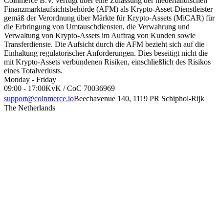
Coinmerce B.V. verfügt über eine Zulassung der niederländischen
Finanzmarktaufsichtsbehörde (AFM) als Krypto-Asset-Dienstleister
gemäß der Verordnung über Märkte für Krypto-Assets (MiCAR) für
die Erbringung von Umtauschdiensten, die Verwahrung und
Verwaltung von Krypto-Assets im Auftrag von Kunden sowie
Transferdienste. Die Aufsicht durch die AFM bezieht sich auf die
Einhaltung regulatorischer Anforderungen. Dies beseitigt nicht die
mit Krypto-Assets verbundenen Risiken, einschließlich des Risikos
eines Totalverlusts.
Monday - Friday
09:00 - 17:00
KvK / CoC 70036969
support@coinmerce.io
Beechavenue 140, 1119 PR Schiphol-Rijk
The Netherlands