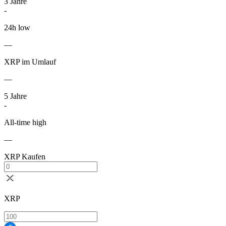
3
Jahre
-
24h low
—
XRP im Umlauf
—
5
Jahre
-
All-time high
—
XRP Kaufen
XRP