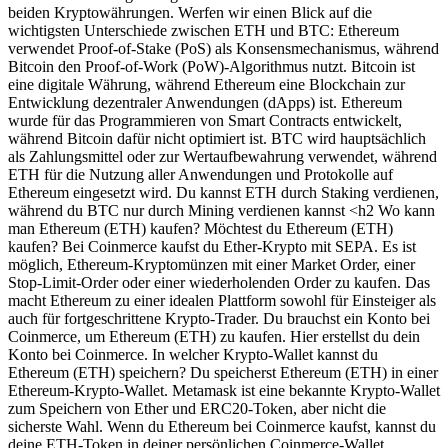
beiden Kryptowährungen. Werfen wir einen Blick auf die
wichtigsten Unterschiede zwischen ETH und BTC: Ethereum
verwendet Proof-of-Stake (PoS) als Konsensmechanismus, während
Bitcoin den Proof-of-Work (PoW)-Algorithmus nutzt. Bitcoin ist
eine digitale Währung, während Ethereum eine Blockchain zur
Entwicklung dezentraler Anwendungen (dApps) ist. Ethereum
wurde für das Programmieren von Smart Contracts entwickelt,
während Bitcoin dafür nicht optimiert ist. BTC wird hauptsächlich
als Zahlungsmittel oder zur Wertaufbewahrung verwendet, während
ETH für die Nutzung aller Anwendungen und Protokolle auf
Ethereum eingesetzt wird. Du kannst ETH durch Staking verdienen,
während du BTC nur durch Mining verdienen kannst <h2 Wo kann
man Ethereum (ETH) kaufen? Möchtest du Ethereum (ETH)
kaufen? Bei Coinmerce kaufst du Ether-Krypto mit SEPA. Es ist
möglich, Ethereum-Kryptomünzen mit einer Market Order, einer
Stop-Limit-Order oder einer wiederholenden Order zu kaufen. Das
macht Ethereum zu einer idealen Plattform sowohl für Einsteiger als
auch für fortgeschrittene Krypto-Trader. Du brauchst ein Konto bei
Coinmerce, um Ethereum (ETH) zu kaufen. Hier erstellst du dein
Konto bei Coinmerce. In welcher Krypto-Wallet kannst du
Ethereum (ETH) speichern? Du speicherst Ethereum (ETH) in einer
Ethereum-Krypto-Wallet. Metamask ist eine bekannte Krypto-Wallet
zum Speichern von Ether und ERC20-Token, aber nicht die
sicherste Wahl. Wenn du Ethereum bei Coinmerce kaufst, kannst du
deine ETH-Token in deiner persönlichen Coinmerce-Wallet