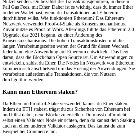
Nutzer senden. Du bezahlst die Transaktionsgebühren, in diesem
Fall Gas Fees, mit Ether. Daher ist es wichtig, dass du immer Ether
in deiner Wallet hast, wenn du Transaktionen auf Ethereum
durchführen willst. Wie funktioniert Ethereum? Das Ethereum-
Netzwerk verwendet Proof-of-Stake als Konsensmechanismus.
Zuvor nutzte es Proof-of-Work. Allerdings führte das Ethereum-2.0-
Upgrade, das 2021 begann, zu einer Änderung des
Konsensmechanismus. Die hohen Transaktionskosten und die
langen Verarbeitungszeiten waren der Grund für diesen Wechsel.
Jeder kann eine Anwendung auf Ethereum entwickeln. Das liegt
daran, dass die Blockchain Open Source ist. Um Anwendungen zu
entwickeln, zahlst du Ether. Die Nodes im Netzwerk von Ethereum
kümmern sich anschließend um das Hosting der Anwendungen. Sie
verarbeiten außerdem alle Transaktionen, die von Nutzern
durchgeführt werden.
Kann man Ethereum staken?
Da Ethereum Proof-of-Stake verwendet, kannst du Ether staken.
Indem du ETH stakest, trägst du zur Sicherheit von Ethereum bei
und hilfst dabei, neue Blöcke zu erstellen. Du musst dafür nicht
selbst einen Validator-Node einrichten, denn du kannst dein Staking
auch an einen anderen Validator auslagern. Das kannst du zum
Beispiel bei Coinmerce tun.