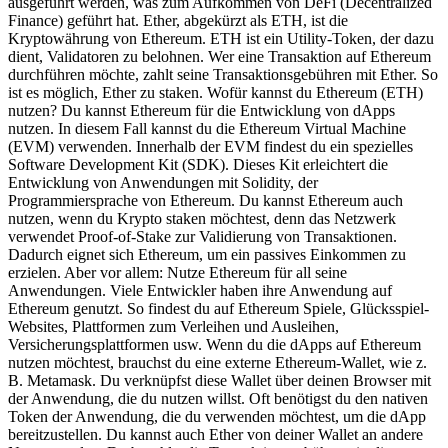
ausgeführt werden, was zum Aufkommen von DeFi (Decentralized
Finance) geführt hat. Ether, abgekürzt als ETH, ist die
Kryptowährung von Ethereum. ETH ist ein Utility-Token, der dazu
dient, Validatoren zu belohnen. Wer eine Transaktion auf Ethereum
durchführen möchte, zahlt seine Transaktionsgebühren mit Ether. So
ist es möglich, Ether zu staken. Wofür kannst du Ethereum (ETH)
nutzen? Du kannst Ethereum für die Entwicklung von dApps
nutzen. In diesem Fall kannst du die Ethereum Virtual Machine
(EVM) verwenden. Innerhalb der EVM findest du ein spezielles
Software Development Kit (SDK). Dieses Kit erleichtert die
Entwicklung von Anwendungen mit Solidity, der
Programmiersprache von Ethereum. Du kannst Ethereum auch
nutzen, wenn du Krypto staken möchtest, denn das Netzwerk
verwendet Proof-of-Stake zur Validierung von Transaktionen.
Dadurch eignet sich Ethereum, um ein passives Einkommen zu
erzielen. Aber vor allem: Nutze Ethereum für all seine
Anwendungen. Viele Entwickler haben ihre Anwendung auf
Ethereum genutzt. So findest du auf Ethereum Spiele, Glücksspiel-
Websites, Plattformen zum Verleihen und Ausleihen,
Versicherungsplattformen usw. Wenn du die dApps auf Ethereum
nutzen möchtest, brauchst du eine externe Ethereum-Wallet, wie z.
B. Metamask. Du verknüpfst diese Wallet über deinen Browser mit
der Anwendung, die du nutzen willst. Oft benötigst du den nativen
Token der Anwendung, die du verwenden möchtest, um die dApp
bereitzustellen. Du kannst auch Ether von deiner Wallet an andere