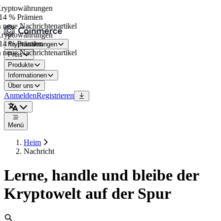
yptowährungen
4 % Prämien
eue Nachrichtenartikel
yptowährungen
4 % Prämien
Kryptowährungen
eue Nachrichtenartikel
Preis
Produkte
Informationen
Über uns
Anmelden
Registrieren
Menü
Heim
Nachricht
Lerne, handle und bleibe der
Kryptowelt auf der Spur