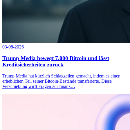
03-08-2026
Trump Media bewegt 7.000 Bitcoin und lässt
Kreditsicherheiten zurück
Trump Media hat kürzlich Schlagzeilen gemacht, indem es einen
erheblichen Teil seiner Bitcoin-Bestände transferierte. Diese
Verschiebung wirft Fragen zur finanz…