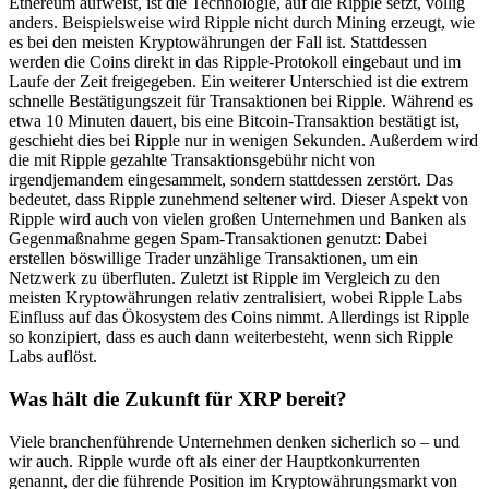
Ethereum aufweist, ist die Technologie, auf die Ripple setzt, völlig
anders. Beispielsweise wird Ripple nicht durch Mining erzeugt, wie
es bei den meisten Kryptowährungen der Fall ist. Stattdessen
werden die Coins direkt in das Ripple-Protokoll eingebaut und im
Laufe der Zeit freigegeben. Ein weiterer Unterschied ist die extrem
schnelle Bestätigungszeit für Transaktionen bei Ripple. Während es
etwa 10 Minuten dauert, bis eine Bitcoin-Transaktion bestätigt ist,
geschieht dies bei Ripple nur in wenigen Sekunden. Außerdem wird
die mit Ripple gezahlte Transaktionsgebühr nicht von
irgendjemandem eingesammelt, sondern stattdessen zerstört. Das
bedeutet, dass Ripple zunehmend seltener wird. Dieser Aspekt von
Ripple wird auch von vielen großen Unternehmen und Banken als
Gegenmaßnahme gegen Spam-Transaktionen genutzt: Dabei
erstellen böswillige Trader unzählige Transaktionen, um ein
Netzwerk zu überfluten. Zuletzt ist Ripple im Vergleich zu den
meisten Kryptowährungen relativ zentralisiert, wobei Ripple Labs
Einfluss auf das Ökosystem des Coins nimmt. Allerdings ist Ripple
so konzipiert, dass es auch dann weiterbesteht, wenn sich Ripple
Labs auflöst.
Was hält die Zukunft für XRP bereit?
Viele branchenführende Unternehmen denken sicherlich so – und
wir auch. Ripple wurde oft als einer der Hauptkonkurrenten
genannt, der die führende Position im Kryptowährungsmarkt von