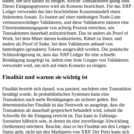
haben, um sich darauf zu einigen, welche Transaktionen gültig sind.
Dieser Einigungsprozess wird als Konsens bezeichnet. Für das XRP
Ledger verwendet das hier beschriebene Konsensmodell einen
föderierten Ansatz. Es basiert auf einer eindeutigen Node-Liste
vertrauenswürdiger Validatoren, und diese Validatoren müssen eine
Übereinstimmungsquote von achtzig Prozent erreichen, um
Transaktionen dauerhaft aufzuzeichnen. Das ist anders als Proof of
Work, bei dem Miner darum konkurrieren, Rätsel zu lösen, und
anders als Proof of Stake, bei dem Validatoren anhand von
hinterlegten (gestakten) Tokens ausgewählt werden. Die praktische
Schlussfolgerung ist, dass das XRP Ledger für eine schnelle
Bestätigung ausgelegt ist, indem eine feste Gruppe von Validatoren
verwendet wird, um sich auf einen Konsens zu einigen.
Finalität und warum sie wichtig ist
Finalität bezieht sich darauf, was passiert, nachdem eine Transaktion
bestätigt wurde. In probabilistischen Systemen kann eine
Transaktion nach mehr Bestätigungen als sicherer gelten. Bei
deterministischer Finalität ist das Netzwerk so ausgelegt, dass die
Transaktion als dauerhaft gespeichert behandelt wird, sobald die
Schwelle für die Einigung erreicht ist. Das kann in Zahlungs-
Szenarien hilfreich sein, in denen du eine zuverlässige Abwicklung
(Settlement) möchtest. Beachte, dass es bei Finalität um den Ledger-
Status geht, nicht um den Marktpreis von XRP. Der Preis kann sich