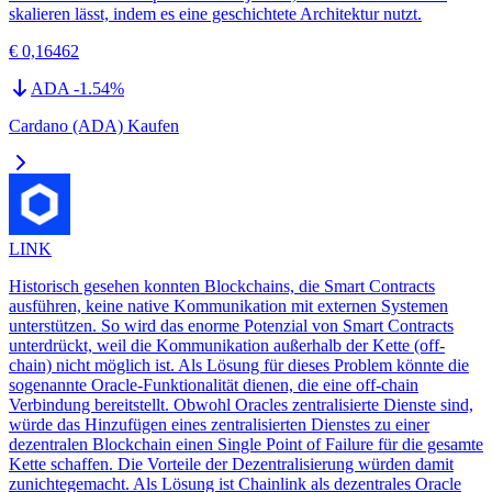
skalieren lässt, indem es eine geschichtete Architektur nutzt.
€ 0,16462
ADA
-1.54
%
Cardano (ADA) Kaufen
LINK
Historisch gesehen konnten Blockchains, die Smart Contracts
ausführen, keine native Kommunikation mit externen Systemen
unterstützen. So wird das enorme Potenzial von Smart Contracts
unterdrückt, weil die Kommunikation außerhalb der Kette (off-
chain) nicht möglich ist. Als Lösung für dieses Problem könnte die
sogenannte Oracle-Funktionalität dienen, die eine off-chain
Verbindung bereitstellt. Obwohl Oracles zentralisierte Dienste sind,
würde das Hinzufügen eines zentralisierten Dienstes zu einer
dezentralen Blockchain einen Single Point of Failure für die gesamte
Kette schaffen. Die Vorteile der Dezentralisierung würden damit
zunichtegemacht. Als Lösung ist Chainlink als dezentrales Oracle