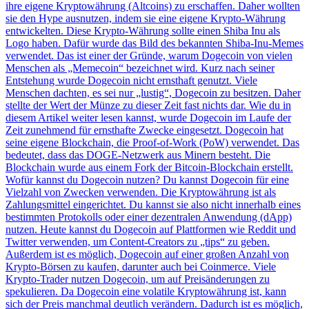
ihre eigene Kryptowährung (Altcoins) zu erschaffen. Daher wollten
sie den Hype ausnutzen, indem sie eine eigene Krypto-Währung
entwickelten. Diese Krypto-Währung sollte einen Shiba Inu als
Logo haben. Dafür wurde das Bild des bekannten Shiba-Inu-Memes
verwendet. Das ist einer der Gründe, warum Dogecoin von vielen
Menschen als „Memecoin“ bezeichnet wird. Kurz nach seiner
Entstehung wurde Dogecoin nicht ernsthaft genutzt. Viele
Menschen dachten, es sei nur „lustig“, Dogecoin zu besitzen. Daher
stellte der Wert der Münze zu dieser Zeit fast nichts dar. Wie du in
diesem Artikel weiter lesen kannst, wurde Dogecoin im Laufe der
Zeit zunehmend für ernsthafte Zwecke eingesetzt. Dogecoin hat
seine eigene Blockchain, die Proof-of-Work (PoW) verwendet. Das
bedeutet, dass das DOGE-Netzwerk aus Minern besteht. Die
Blockchain wurde aus einem Fork der Bitcoin-Blockchain erstellt.
Wofür kannst du Dogecoin nutzen? Du kannst Dogecoin für eine
Vielzahl von Zwecken verwenden. Die Kryptowährung ist als
Zahlungsmittel eingerichtet. Du kannst sie also nicht innerhalb eines
bestimmten Protokolls oder einer dezentralen Anwendung (dApp)
nutzen. Heute kannst du Dogecoin auf Plattformen wie Reddit und
Twitter verwenden, um Content-Creators zu „tips“ zu geben.
Außerdem ist es möglich, Dogecoin auf einer großen Anzahl von
Krypto-Börsen zu kaufen, darunter auch bei Coinmerce. Viele
Krypto-Trader nutzen Dogecoin, um auf Preisänderungen zu
spekulieren. Da Dogecoin eine volatile Kryptowährung ist, kann
sich der Preis manchmal deutlich verändern. Dadurch ist es möglich,