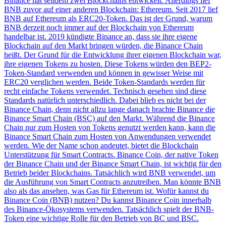
Binance hat seitdem zwei Blockchains entwickelt. Allerdings lief
BNB zuvor auf einer anderen Blockchain: Ethereum. Seit 2017 lief
BNB auf Ethereum als ERC20-Token. Das ist der Grund, warum
BNB derzeit noch immer auf der Blockchain von Ethereum
handelbar ist. 2019 kündigte Binance an, dass sie ihre eigene
Blockchain auf den Markt bringen würden, die Binance Chain
heißt. Der Grund für die Entwicklung ihrer eigenen Blockchain war,
ihre eigenen Tokens zu hosten. Diese Tokens würden den BEP2-
Token-Standard verwenden und können in gewisser Weise mit
ERC20 verglichen werden. Beide Token-Standards werden für
recht einfache Tokens verwendet. Technisch gesehen sind diese
Standards natürlich unterschiedlich. Dabei blieb es nicht bei der
Binance Chain, denn nicht allzu lange danach brachte Binance die
Binance Smart Chain (BSC) auf den Markt. Während die Binance
Chain nur zum Hosten von Tokens genutzt werden kann, kann die
Binance Smart Chain zum Hosten von Anwendungen verwendet
werden. Wie der Name schon andeutet, bietet die Blockchain
Unterstützung für Smart Contracts. Binance Coin, der native Token
der Binance Chain und der Binance Smart Chain, ist wichtig für den
Betrieb beider Blockchains. Tatsächlich wird BNB verwendet, um
die Ausführung von Smart Contracts anzutreiben. Man könnte BNB
also als das ansehen, was Gas für Ethereum ist. Wofür kannst du
Binance Coin (BNB) nutzen? Du kannst Binance Coin innerhalb
des Binance-Ökosystems verwenden. Tatsächlich spielt der BNB-
Token eine wichtige Rolle für den Betrieb von BC und BSC.