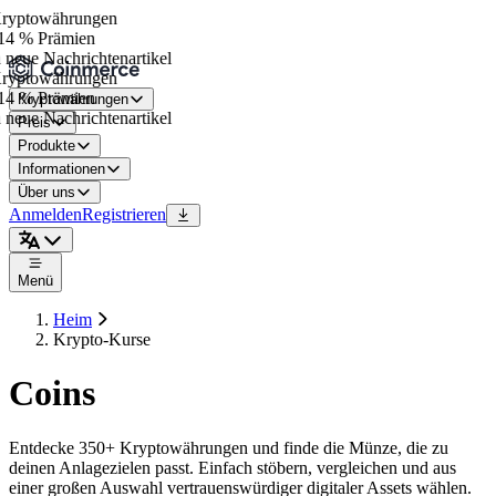
yptowährungen
4 % Prämien
neue Nachrichtenartikel
yptowährungen
4 % Prämien
Kryptowährungen
neue Nachrichtenartikel
Preis
Produkte
Informationen
Über uns
Anmelden
Registrieren
Menü
Heim
Krypto-Kurse
Coins
Entdecke 350+ Kryptowährungen und finde die Münze, die zu
deinen Anlagezielen passt. Einfach stöbern, vergleichen und aus
einer großen Auswahl vertrauenswürdiger digitaler Assets wählen.