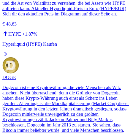
und die Art von Volatilität zu verstehen, die bei Assets wie HYPE
auftreten kann. Aktueller Hyperliquid-Preis in Euro (HYPE/EUR)
Sieh dir den aktuellen Preis im Diagramm auf dieser Seite an.
€ 48,63
HYPE
+
1.87
%
Hyperliquid (HYPE) Kaufen
DOGE
Dogecoin ist eine Kryptowährung, die viele Menschen als Witz
ansehen. Nicht überraschend, denn die Gründer von Dogecoin
haben diese Krypto-Währung auch einst als Scherz ins Leben
gerufen. Allerdings ist die Marktkapitalisierung (Market Cap) dieser
Kryptowährung in den letzten Jahren dramatisch gestiegen, sodass
Dogecoin mittlerweile unweigerlich zu den größten
Kryptowährungen zählt. Jackson Palmer und Billy Markus
beschlossen, Dogecoin im Jahr 2013 zu starten. Sie sahen, dass
Bitcoin immer beliebter wurde, und viele Menschen beschlossen,