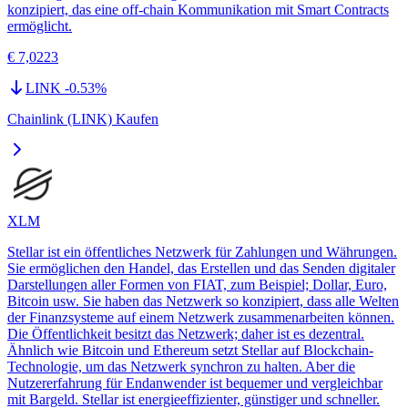
konzipiert, das eine off-chain Kommunikation mit Smart Contracts
ermöglicht.
€ 7,0223
LINK
-0.53
%
Chainlink (LINK) Kaufen
XLM
Stellar ist ein öffentliches Netzwerk für Zahlungen und Währungen.
Sie ermöglichen den Handel, das Erstellen und das Senden digitaler
Darstellungen aller Formen von FIAT, zum Beispiel; Dollar, Euro,
Bitcoin usw. Sie haben das Netzwerk so konzipiert, dass alle Welten
der Finanzsysteme auf einem Netzwerk zusammenarbeiten können.
Die Öffentlichkeit besitzt das Netzwerk; daher ist es dezentral.
Ähnlich wie Bitcoin und Ethereum setzt Stellar auf Blockchain-
Technologie, um das Netzwerk synchron zu halten. Aber die
Nutzererfahrung für Endanwender ist bequemer und vergleichbar
mit Bargeld. Stellar ist energieeffizienter, günstiger und schneller.