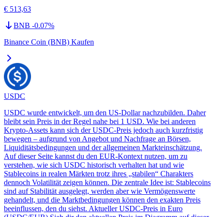
€ 513,63
BNB
-0.07
%
Binance Coin (BNB) Kaufen
USDC
USDC wurde entwickelt, um den US-Dollar nachzubilden. Daher
bleibt sein Preis in der Regel nahe bei 1 USD. Wie bei anderen
Krypto-Assets kann sich der USDC-Preis jedoch auch kurzfristig
bewegen – aufgrund von Angebot und Nachfrage an Börsen,
Liquiditätsbedingungen und der allgemeinen Markteinschätzung.
Auf dieser Seite kannst du den EUR-Kontext nutzen, um zu
verstehen, wie sich USDC historisch verhalten hat und wie
Stablecoins in realen Märkten trotz ihres „stabilen“ Charakters
dennoch Volatilität zeigen können. Die zentrale Idee ist: Stablecoins
sind auf Stabilität ausgelegt, werden aber wie Vermögenswerte
gehandelt, und die Marktbedingungen können den exakten Preis
beeinflussen, den du siehst. Aktueller USDC-Preis in Euro