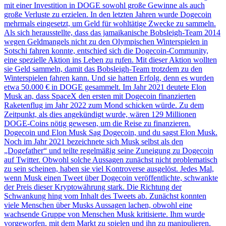
mit einer Investition in DOGE sowohl große Gewinne als auch
große Verluste zu erzielen. In den letzten Jahren wurde Dogecoin
mehrmals eingesetzt, um Geld für wohltätige Zwecke zu sammeln.
Als sich herausstellte, dass das jamaikanische Bobsleigh-Team 2014
wegen Geldmangels nicht zu den Olympischen Winterspielen in
Sotschi fahren konnte, entschied sich die Dogecoin-Community,
eine spezielle Aktion ins Leben zu rufen. Mit dieser Aktion wollten
sie Geld sammeln, damit das Bobsleigh-Team trotzdem zu den
Winterspielen fahren kann. Und sie hatten Erfolg, denn es wurden
etwa 50.000 € in DOGE gesammelt. Im Jahr 2021 deutete Elon
Musk an, dass SpaceX den ersten mit Dogecoin finanzierten
Raketenflug im Jahr 2022 zum Mond schicken würde. Zu dem
Zeitpunkt, als dies angekündigt wurde, wären 129 Millionen
DOGE-Coins nötig gewesen, um die Reise zu finanzieren.
Dogecoin und Elon Musk Sag Dogecoin, und du sagst Elon Musk.
Noch im Jahr 2021 bezeichnete sich Musk selbst als den
„Dogefather“ und teilte regelmäßig seine Zuneigung zu Dogecoin
auf Twitter. Obwohl solche Aussagen zunächst nicht problematisch
zu sein scheinen, haben sie viel Kontroverse ausgelöst. Jedes Mal,
wenn Musk einen Tweet über Dogecoin veröffentlichte, schwankte
der Preis dieser Kryptowährung stark. Die Richtung der
Schwankung hing vom Inhalt des Tweets ab. Zunächst konnten
viele Menschen über Musks Aussagen lachen, obwohl eine
wachsende Gruppe von Menschen Musk kritisierte. Ihm wurde
vorgeworfen, mit dem Markt zu spielen und ihn zu manipulieren,