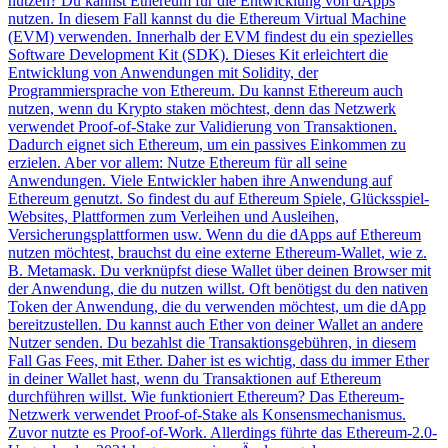
nutzen? Du kannst Ethereum für die Entwicklung von dApps
nutzen. In diesem Fall kannst du die Ethereum Virtual Machine
(EVM) verwenden. Innerhalb der EVM findest du ein spezielles
Software Development Kit (SDK). Dieses Kit erleichtert die
Entwicklung von Anwendungen mit Solidity, der
Programmiersprache von Ethereum. Du kannst Ethereum auch
nutzen, wenn du Krypto staken möchtest, denn das Netzwerk
verwendet Proof-of-Stake zur Validierung von Transaktionen.
Dadurch eignet sich Ethereum, um ein passives Einkommen zu
erzielen. Aber vor allem: Nutze Ethereum für all seine
Anwendungen. Viele Entwickler haben ihre Anwendung auf
Ethereum genutzt. So findest du auf Ethereum Spiele, Glücksspiel-
Websites, Plattformen zum Verleihen und Ausleihen,
Versicherungsplattformen usw. Wenn du die dApps auf Ethereum
nutzen möchtest, brauchst du eine externe Ethereum-Wallet, wie z.
B. Metamask. Du verknüpfst diese Wallet über deinen Browser mit
der Anwendung, die du nutzen willst. Oft benötigst du den nativen
Token der Anwendung, die du verwenden möchtest, um die dApp
bereitzustellen. Du kannst auch Ether von deiner Wallet an andere
Nutzer senden. Du bezahlst die Transaktionsgebühren, in diesem
Fall Gas Fees, mit Ether. Daher ist es wichtig, dass du immer Ether
in deiner Wallet hast, wenn du Transaktionen auf Ethereum
durchführen willst. Wie funktioniert Ethereum? Das Ethereum-
Netzwerk verwendet Proof-of-Stake als Konsensmechanismus.
Zuvor nutzte es Proof-of-Work. Allerdings führte das Ethereum-2.0-