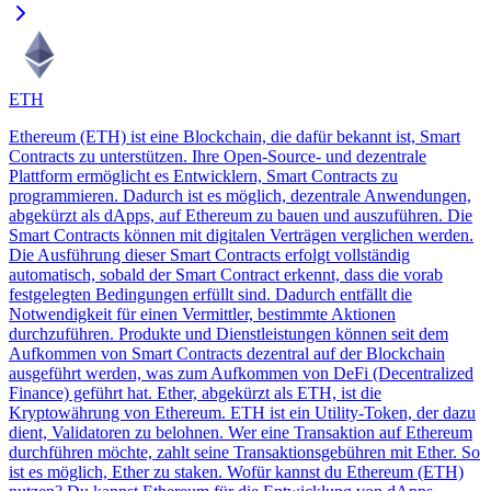
ETH
Ethereum (ETH) ist eine Blockchain, die dafür bekannt ist, Smart
Contracts zu unterstützen. Ihre Open-Source- und dezentrale
Plattform ermöglicht es Entwicklern, Smart Contracts zu
programmieren. Dadurch ist es möglich, dezentrale Anwendungen,
abgekürzt als dApps, auf Ethereum zu bauen und auszuführen. Die
Smart Contracts können mit digitalen Verträgen verglichen werden.
Die Ausführung dieser Smart Contracts erfolgt vollständig
automatisch, sobald der Smart Contract erkennt, dass die vorab
festgelegten Bedingungen erfüllt sind. Dadurch entfällt die
Notwendigkeit für einen Vermittler, bestimmte Aktionen
durchzuführen. Produkte und Dienstleistungen können seit dem
Aufkommen von Smart Contracts dezentral auf der Blockchain
ausgeführt werden, was zum Aufkommen von DeFi (Decentralized
Finance) geführt hat. Ether, abgekürzt als ETH, ist die
Kryptowährung von Ethereum. ETH ist ein Utility-Token, der dazu
dient, Validatoren zu belohnen. Wer eine Transaktion auf Ethereum
durchführen möchte, zahlt seine Transaktionsgebühren mit Ether. So
ist es möglich, Ether zu staken. Wofür kannst du Ethereum (ETH)