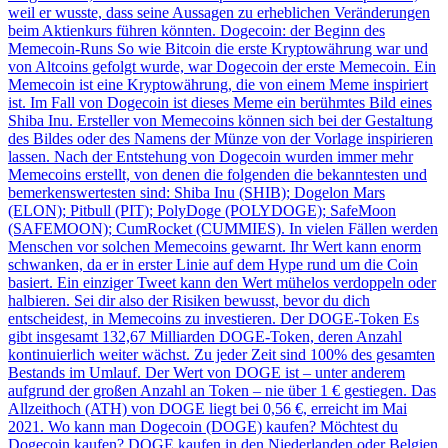
weil er wusste, dass seine Aussagen zu erheblichen Veränderungen
beim Aktienkurs führen könnten. Dogecoin: der Beginn des
Memecoin-Runs So wie Bitcoin die erste Kryptowährung war und
von Altcoins gefolgt wurde, war Dogecoin der erste Memecoin. Ein
Memecoin ist eine Kryptowährung, die von einem Meme inspiriert
ist. Im Fall von Dogecoin ist dieses Meme ein berühmtes Bild eines
Shiba Inu. Ersteller von Memecoins können sich bei der Gestaltung
des Bildes oder des Namens der Münze von der Vorlage inspirieren
lassen. Nach der Entstehung von Dogecoin wurden immer mehr
Memecoins erstellt, von denen die folgenden die bekanntesten und
bemerkenswertesten sind: Shiba Inu (SHIB); Dogelon Mars
(ELON); Pitbull (PIT); PolyDoge (POLYDOGE); SafeMoon
(SAFEMOON); CumRocket (CUMMIES). In vielen Fällen werden
Menschen vor solchen Memecoins gewarnt. Ihr Wert kann enorm
schwanken, da er in erster Linie auf dem Hype rund um die Coin
basiert. Ein einziger Tweet kann den Wert mühelos verdoppeln oder
halbieren. Sei dir also der Risiken bewusst, bevor du dich
entscheidest, in Memecoins zu investieren. Der DOGE-Token Es
gibt insgesamt 132,67 Milliarden DOGE-Token, deren Anzahl
kontinuierlich weiter wächst. Zu jeder Zeit sind 100% des gesamten
Bestands im Umlauf. Der Wert von DOGE ist – unter anderem
aufgrund der großen Anzahl an Token – nie über 1 € gestiegen. Das
Allzeithoch (ATH) von DOGE liegt bei 0,56 €, erreicht im Mai
2021. Wo kann man Dogecoin (DOGE) kaufen? Möchtest du
Dogecoin kaufen? DOGE kaufen in den Niederlanden oder Belgien