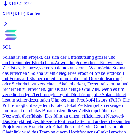
XRP
-2.72
%
XRP (XRP) Kaufen
SOL
Solana ist ein Projekt, das sich der Unterstützung großer und
hochfrequenter Blockchain-Anwendungen widmet. Ein weiteres
Ziel ist es, Finanzsysteme zu demokratisieren. Wie möchte Solana
das erreichen? Solana ist ein delegiertes Proof-of-Stake-Protokoll
mit Fokus auf Skalierbarkeit – ohne dabei auf Dezentralisierung
oder Sicherheit zu verzichten. Skalierbarkeit, Dezentralisierung und
Sicherheit zu erreichen, gilt als das heilige Gral-Ziel, wenn es um
verteilte Ledger-Technologien geht. Die Lösung, die Solana bietet,
liegt in seiner dezentralen Uhr, genannt Proof-of-History (PoH). Die
PoH ermöglicht es jedem Knoten, lokal Zeitstempel zu erzeugen
und macht damit das Broadcasten dieser Zeitstempel über das
Netzwerk überflüssig. Das führt zu einem effizienteren Netzwerk.
Das Projekt hat geschlossene Partnerschaften mit anderen bekannten
Projekten der Branche wie Chainlink und Civic. Gemeinsam mit
Chainlink wird das Team an einem Hochfrequenz-Orakel arbeiten,