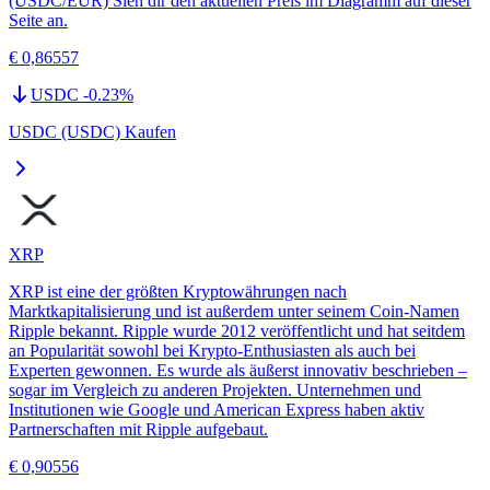
(USDC/EUR) Sieh dir den aktuellen Preis im Diagramm auf dieser
Seite an.
€ 0,86557
USDC
-0.23
%
USDC (USDC) Kaufen
XRP
XRP ist eine der größten Kryptowährungen nach
Marktkapitalisierung und ist außerdem unter seinem Coin-Namen
Ripple bekannt. Ripple wurde 2012 veröffentlicht und hat seitdem
an Popularität sowohl bei Krypto-Enthusiasten als auch bei
Experten gewonnen. Es wurde als äußerst innovativ beschrieben –
sogar im Vergleich zu anderen Projekten. Unternehmen und
Institutionen wie Google und American Express haben aktiv
Partnerschaften mit Ripple aufgebaut.
€ 0,90556