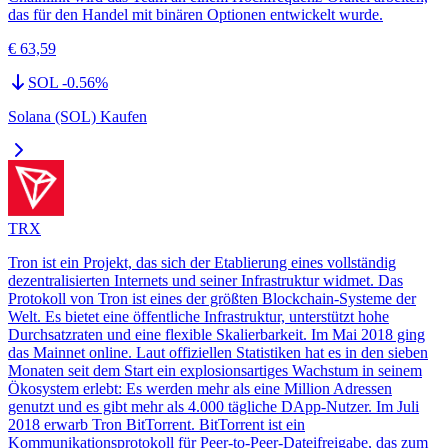
das für den Handel mit binären Optionen entwickelt wurde.
€ 63,59
SOL
-0.56
%
Solana (SOL) Kaufen
TRX
Tron ist ein Projekt, das sich der Etablierung eines vollständig
dezentralisierten Internets und seiner Infrastruktur widmet. Das
Protokoll von Tron ist eines der größten Blockchain-Systeme der
Welt. Es bietet eine öffentliche Infrastruktur, unterstützt hohe
Durchsatzraten und eine flexible Skalierbarkeit. Im Mai 2018 ging
das Mainnet online. Laut offiziellen Statistiken hat es in den sieben
Monaten seit dem Start ein explosionsartiges Wachstum in seinem
Ökosystem erlebt: Es werden mehr als eine Million Adressen
genutzt und es gibt mehr als 4.000 tägliche DApp-Nutzer. Im Juli
2018 erwarb Tron BitTorrent. BitTorrent ist ein
Kommunikationsprotokoll für Peer-to-Peer-Dateifreigabe, das zum