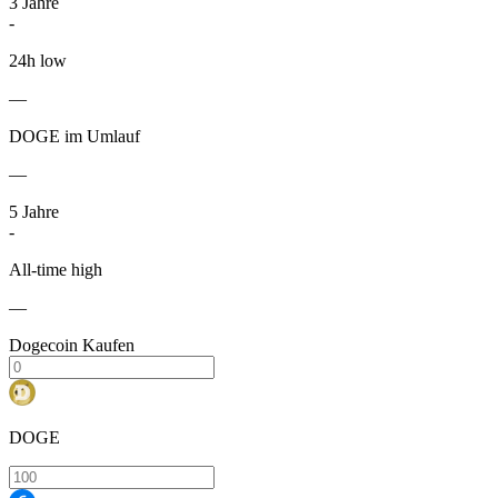
3
Jahre
-
24h low
—
DOGE im Umlauf
—
5
Jahre
-
All-time high
—
Dogecoin Kaufen
DOGE