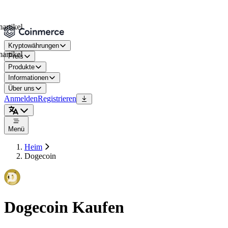
kel
Kryptowährungen
kel
Preis
Produkte
Informationen
Über uns
Anmelden
Registrieren
Menü
Heim
Dogecoin
Dogecoin Kaufen