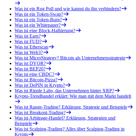
Was ist ein Rug Pull und wie kannst du ihn verhindern?
Was ist ein Token-Swap?
Was ist ein Token-Burn?
Was ist ein Whitepaper?
Was ist eine Block-Halbierung?
Was ist Earn?
Was ist FUD?
Was ist Etherscan
Was ist Web3?
Was ist MicroStrategy? Bitcoin als Unternehmensstrategie
Was ist DYOR?
Was ist BEP20?
Was ist eine CBDC?
Was ist Bitcoin-Pizza?
Was ist DePIN in Krypto?
Was ist Ripple Labs, das Unternehmen hinter XRP?
Krypto-Trendhandel erklärt: Wie man mit dem Markt handelt
Was ist Range-Trading? Erklärung, Strategie und Beispiele
Was ist Breakout-Trading?
Was ist Arbitrage-Handel? Erklärung, Strategien und
Beispiele
Was ist Scalping-Trading? Alles über Scalping-Trading in
Krypto