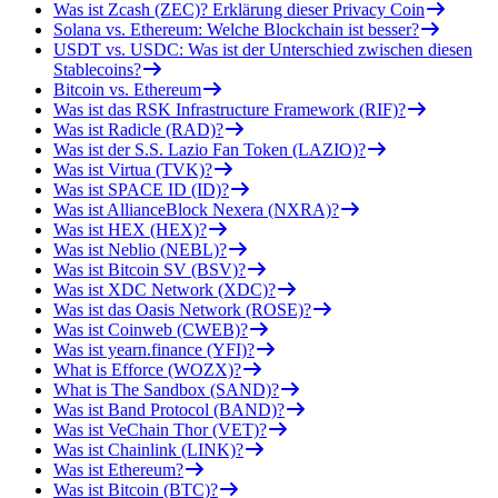
Was ist Zcash (ZEC)? Erklärung dieser Privacy Coin
Solana vs. Ethereum: Welche Blockchain ist besser?
USDT vs. USDC: Was ist der Unterschied zwischen diesen
Stablecoins?
Bitcoin vs. Ethereum
Was ist das RSK Infrastructure Framework (RIF)?
Was ist Radicle (RAD)?
Was ist der S.S. Lazio Fan Token (LAZIO)?
Was ist Virtua (TVK)?
Was ist SPACE ID (ID)?
Was ist AllianceBlock Nexera (NXRA)?
Was ist HEX (HEX)?
Was ist Neblio (NEBL)?
Was ist Bitcoin SV (BSV)?
Was ist XDC Network (XDC)?
Was ist das Oasis Network (ROSE)?
Was ist Coinweb (CWEB)?
Was ist yearn.finance (YFI)?
What is Efforce (WOZX)?
What is The Sandbox (SAND)?
Was ist Band Protocol (BAND)?
Was ist VeChain Thor (VET)?
Was ist Chainlink (LINK)?
Was ist Ethereum?
Was ist Bitcoin (BTC)?