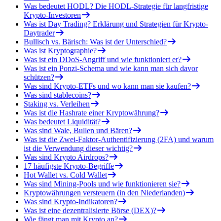
Was bedeutet HODL? Die HODL-Strategie für langfristige
Krypto-Investoren
Was ist Day Trading? Erklärung und Strategien für Krypto-
Daytrader
Bullisch vs. Bärisch: Was ist der Unterschied?
Was ist Kryptographie?
Was ist ein DDoS-Angriff und wie funktioniert er?
Was ist ein Ponzi-Schema und wie kann man sich davor
schützen?
Was sind Krypto-ETFs und wo kann man sie kaufen?
Was sind stablecoins?
Staking vs. Verleihen
Was ist die Hashrate einer Kryptowährung?
Was bedeutet Liquidität?
Was sind Wale, Bullen und Bären?
Was ist die Zwei-Faktor-Authentifizierung (2FA) und warum
ist die Verwendung dieser wichtig?
Was sind Krypto Airdrops?
17 häufigste Krypto-Begriffe
Hot Wallet vs. Cold Wallet
Was sind Mining-Pools und wie funktionieren sie?
Kryptowährungen versteuern (in den Niederlanden)
Was sind Krypto-Indikatoren?
Was ist eine dezentralisierte Börse (DEX)?
Wie fängt man mit Krypto an?