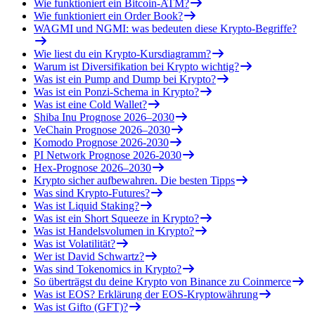
Wie funktioniert ein Bitcoin-ATM?
Wie funktioniert ein Order Book?
WAGMI und NGMI: was bedeuten diese Krypto-Begriffe?
Wie liest du ein Krypto-Kursdiagramm?
Warum ist Diversifikation bei Krypto wichtig?
Was ist ein Pump and Dump bei Krypto?
Was ist ein Ponzi-Schema in Krypto?
Was ist eine Cold Wallet?
Shiba Inu Prognose 2026–2030
VeChain Prognose 2026–2030
Komodo Prognose 2026-2030
PI Network Prognose 2026-2030
Hex-Prognose 2026–2030
Krypto sicher aufbewahren. Die besten Tipps
Was sind Krypto-Futures?
Was ist Liquid Staking?
Was ist ein Short Squeeze in Krypto?
Was ist Handelsvolumen in Krypto?
Was ist Volatilität?
Wer ist David Schwartz?
Was sind Tokenomics in Krypto?
So überträgst du deine Krypto von Binance zu Coinmerce
Was ist EOS? Erklärung der EOS-Kryptowährung
Was ist Gifto (GFT)?