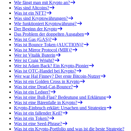
Wie fängt man mit Krypto an?
Was sind Altcoins?
Was ist ein NFT?
Was sind Kryptowährungen?
Wie funktioniert Kryptowährung?
Der Beginn der Krypto
Das Problem der doppelten Ausgaben
Was ist Gas (GAS)?
Was ist Bounce Token (AUCTION)?
Was ist Mirror Protocol (MIR)?
Wer ist Vitalik Buterin
Wer ist Craig Wright?
Wer ist Adam Back? Ein Krypto-Pionier
Was ist OTC-Handel bei Krypto?
Wer war Hal Finney? Der erste Bitcoin-Nutzer
Was ist ein Golden Cross in Krypto
Was ist eine Dead-Cat-Bounce?
Was ist ein Ledger?
Was ist eine Bull-Flag? Bedeutung und Erklärung
Was ist eine Bärenfalle in Krypto?
Krypto-Einbruch erklärt: Ursachen und Strategien
Was ist ein fallender Keil?
Was ist ein Token?
Was ist eine Seed-Phrase?
Was ist ein Krypto-Portfolio und was ist die beste Strategie?