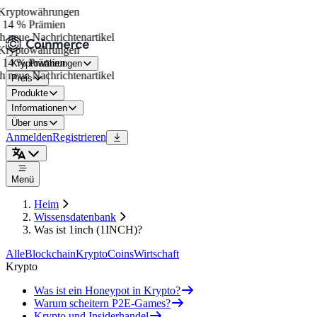
ryptowährungen
 14 % Prämien
 neue Nachrichtenartikel
ryptowährungen
 14 % Prämien
Kryptowährungen
 neue Nachrichtenartikel
Preis
Produkte
Informationen
Über uns
Anmelden
Registrieren
Menü
Heim
Wissensdatenbank
Was ist 1inch (1INCH)?
Alle
Blockchain
Krypto
Coins
Wirtschaft
Krypto
Was ist ein Honeypot in Krypto?
Warum scheitern P2E-Games?
Krypto und Insiderhandel