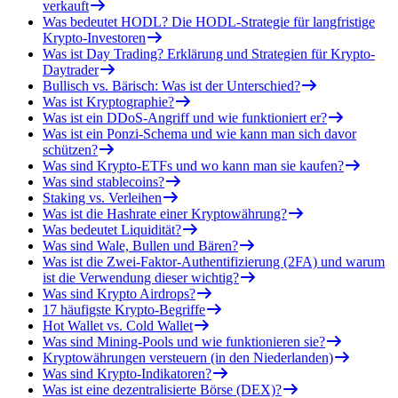
verkauft
Was bedeutet HODL? Die HODL-Strategie für langfristige
Krypto-Investoren
Was ist Day Trading? Erklärung und Strategien für Krypto-
Daytrader
Bullisch vs. Bärisch: Was ist der Unterschied?
Was ist Kryptographie?
Was ist ein DDoS-Angriff und wie funktioniert er?
Was ist ein Ponzi-Schema und wie kann man sich davor
schützen?
Was sind Krypto-ETFs und wo kann man sie kaufen?
Was sind stablecoins?
Staking vs. Verleihen
Was ist die Hashrate einer Kryptowährung?
Was bedeutet Liquidität?
Was sind Wale, Bullen und Bären?
Was ist die Zwei-Faktor-Authentifizierung (2FA) und warum
ist die Verwendung dieser wichtig?
Was sind Krypto Airdrops?
17 häufigste Krypto-Begriffe
Hot Wallet vs. Cold Wallet
Was sind Mining-Pools und wie funktionieren sie?
Kryptowährungen versteuern (in den Niederlanden)
Was sind Krypto-Indikatoren?
Was ist eine dezentralisierte Börse (DEX)?