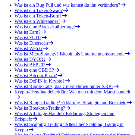
Was ist ein Rug Pull und wie kannst du ihn verhindern?
Was ist ein Token-Swap?
Was ist ein Token-Burn?
Was ist ein Whitepaper?
Was ist eine Block-Halbierung?
Was ist Earn?
Was ist FUD?
Was ist Etherscan
Was ist Web3?
Was ist MicroStrategy? Bitcoin als Unternehmensstrategie
Was ist DYOR?
Was ist BEP20?
Was ist eine CBDC?
Was ist Bitcoin-Pizza?
Was ist DePIN in Krypto?
Was ist Ripple Labs, das Unternehmen hinter XRP?
Krypto-Trendhandel erklärt: Wie man mit dem Markt handelt
Was ist Range-Trading? Erklärung, Strategie und Beispiele
Was ist Breakout-Trading?
Was ist Arbitrage-Handel? Erklärung, Strategien und
Beispiele
Was ist Scalping-Trading? Alles über Scalping-Trading in
Krypto