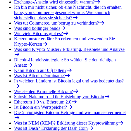
Exchange-Ansicht wird eingestellt, warum?
Ich bin mir nicht sicher, ob eine Nachricht, die ich erhalten
habe, von Coinmerce gesendet wurde. Wie kann ich
sicherstellen, dass sie sicher ist?
Was tut Coinmerce, um betrug zu verhindern?
Was sind bollinger bands
Wie viele Bitcoins gibt es?
Kerzenmuster erklärt: So erkennen und verwenden Sie
Krypto-Kerzen
Was sind Krypto-Muster? Erklärung, Beispiele und Analyse
Bitcoin-Handelsstrategien: So wählen Sie den richtigen
Ansatz
Kann Bitcoin auf 0 $ fallen?
Was ist Bitcoin-Dominanz?
In welchen Ländern ist Bitcoin legal und was bedeutet das?
Wie stehlen Kriminelle Bitcoin?
Satoshi Nakamoto – Die Entstehung von Bitcoin
Ethereum 1.0 vs. Ethereum 2.0
Ist Bitcoin ein Wertspeicher?
Die 5 häufigsten Bitcoin-Betrüge und wie man sie vermeidet
Was ist NEM (XEM)? Erklärung dieser Kryptowährung
Was ist Dash? Erklärung der Dash Coin