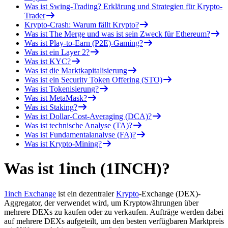
Was ist Swing-Trading? Erklärung und Strategien für Krypto-
Trader
Krypto-Crash: Warum fällt Krypto?
Was ist The Merge und was ist sein Zweck für Ethereum?
Was ist Play-to-Earn (P2E)-Gaming?
Was ist ein Layer 2?
Was ist KYC?
Was ist die Marktkapitalisierung
Was ist ein Security Token Offering (STO)
Was ist Tokenisierung?
Was ist MetaMask?
Was ist Staking?
Was ist Dollar-Cost-Averaging (DCA)?
Was ist technische Analyse (TA)?
Was ist Fundamentalanalyse (FA)?
Was ist Krypto-Mining?
Was ist 1inch (1INCH)?
1inch Exchange
ist ein dezentraler
Krypto
-Exchange (DEX)-
Aggregator, der verwendet wird, um Kryptowährungen über
mehrere DEXs zu kaufen oder zu verkaufen. Aufträge werden dabei
auf mehrere DEXs aufgeteilt, um den besten verfügbaren Marktpreis