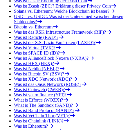
Was ist Dash? Erklärung der Dash Coin
Was ist Zcash (ZEC)? Erklärung dieser Privacy Coin
Solana vs. Ethereum: Welche Blockchain ist besser?
USDT vs. USDC: Was ist der Unterschied zwischen diesen
Stablecoins?
Bitcoin vs. Ethereum
Was ist das RSK Infrastructure Framework (RIF)?
Was ist Radicle (RAD)?
Was ist der S.S. Lazio Fan Token (LAZIO)?
Was ist Virtua (TVK)?
Was ist SPACE ID (ID)?
Was ist AllianceBlock Nexera (NXRA)?
Was ist HEX (HEX)?
Was ist Neblio (NEBL)?
Was ist Bitcoin SV (BSV)?
Was ist XDC Network (XDC)?
Was ist das Oasis Network (ROSE)?
Was ist Coinweb (CWEB)?
Was ist yearn.finance (YFI)?
What is Efforce (WOZX)?
What is The Sandbox (SAND)?
Was ist Band Protocol (BAND)?
Was ist VeChain Thor (VET)?
Was ist Chainlink (LINK)?
Was ist Ethereum?