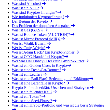
Was sind Altcoins?
Was ist ein NFT?
Was sind Kryptowährungen?
Wie funktioniert Kryptowährung?
Der Beginn der Krypto
Das Problem der doppelten Ausgaben
Was ist Gas (GAS)?
Was ist Bounce Token (AUCTION)?
Was ist Mirror Protocol (MIR)?
Wer ist Vitalik Buterin
Wer ist Craig Wright?
Wer ist Adam Back? Ein Krypto-Pionier
Was ist OTC-Handel bei Krypto?
Wer war Hal Finney? Der erste Bitcoin-Nutzer
Was ist ein Golden Cross in Krypto
Was ist eine Dead-Cat-Bounce?
Was ist ein Ledger?
Was ist eine Bull-Flag? Bedeutung und Erklärung
Was ist eine Bärenfalle in Krypto?
Krypto-Einbruch erklärt: Ursachen und Strategien
Was ist ein fallender Keil?
Was ist ein Token?
Was ist eine Seed-Phrase?
Was ist ein Krypto-Portfolio und was ist die beste Strategie?