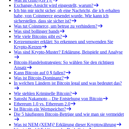
Was ist Gifto (GFT)?
Exchange-Ansicht wird eingestellt, warum?
Ich bin mir nicht sicher, ob eine Nachricht, die ich erhalten
habe, von Coinmerce gesendet wurde. Wie kann ich
sicherstellen, dass sie sicher ist?
Was tut Coinmerce, um betrug zu verhindern?
Was sind bollinger bands
Wie viele Bitcoins gibt es?
Kerzenmuster erklärt: So erkennen und verwenden Sie
Krypto-Kerzen
Was sind Krypto-Muster? Erklärung, Beispiele und Analyse
Bitcoin-Handelsstrategien: So wählen Sie den richtigen
Ansatz
Kann Bitcoin auf 0 $ fallen?
Was ist Bitcoin-Dominanz?
In welchen Ländern ist Bitcoin legal und was bedeutet das?
Wie stehlen Kriminelle Bitcoin?
Satoshi Nakamoto – Die Entstehung von Bitcoin
Ethereum 1.0 vs. Ethereum 2.0
Ist Bitcoin ein Wertspeicher?
Die 5 häufigsten Bitcoin-Betrüge und wie man sie vermeidet
Was ist NEM (XEM)? Erklärung dieser Kryptowährung