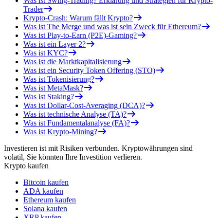
Was ist Swing-Trading? Erklärung und Strategien für Krypto-
Trader
Krypto-Crash: Warum fällt Krypto?
Was ist The Merge und was ist sein Zweck für Ethereum?
Was ist Play-to-Earn (P2E)-Gaming?
Was ist ein Layer 2?
Was ist KYC?
Was ist die Marktkapitalisierung
Was ist ein Security Token Offering (STO)
Was ist Tokenisierung?
Was ist MetaMask?
Was ist Staking?
Was ist Dollar-Cost-Averaging (DCA)?
Was ist technische Analyse (TA)?
Was ist Fundamentalanalyse (FA)?
Was ist Krypto-Mining?
Investieren ist mit Risiken verbunden. Kryptowährungen sind
volatil, Sie könnten Ihre Investition verlieren.
Krypto kaufen
Bitcoin kaufen
ADA kaufen
Ethereum kaufen
Solana kaufen
XRP kaufen