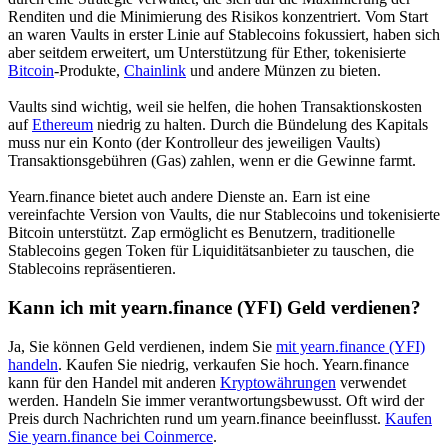
Renditen und die Minimierung des Risikos konzentriert. Vom Start
an waren Vaults in erster Linie auf Stablecoins fokussiert, haben sich
aber seitdem erweitert, um Unterstützung für Ether, tokenisierte
Bitcoin
-Produkte,
Chainlink
und andere Münzen zu bieten.
Vaults sind wichtig, weil sie helfen, die hohen Transaktionskosten
auf
Ethereum
niedrig zu halten. Durch die Bündelung des Kapitals
muss nur ein Konto (der Kontrolleur des jeweiligen Vaults)
Transaktionsgebühren (Gas) zahlen, wenn er die Gewinne farmt.
Yearn.finance bietet auch andere Dienste an. Earn ist eine
vereinfachte Version von Vaults, die nur Stablecoins und tokenisierte
Bitcoin unterstützt. Zap ermöglicht es Benutzern, traditionelle
Stablecoins gegen Token für Liquiditätsanbieter zu tauschen, die
Stablecoins repräsentieren.
Kann ich mit yearn.finance (YFI) Geld verdienen?
Ja, Sie können Geld verdienen, indem Sie
mit yearn.finance (YFI)
handeln
. Kaufen Sie niedrig, verkaufen Sie hoch. Yearn.finance
kann für den Handel mit anderen
Kryptowährungen
verwendet
werden. Handeln Sie immer verantwortungsbewusst. Oft wird der
Preis durch Nachrichten rund um yearn.finance beeinflusst.
Kaufen
Sie yearn.finance bei Coinmerce
.