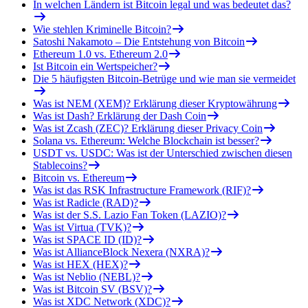
In welchen Ländern ist Bitcoin legal und was bedeutet das?
Wie stehlen Kriminelle Bitcoin?
Satoshi Nakamoto – Die Entstehung von Bitcoin
Ethereum 1.0 vs. Ethereum 2.0
Ist Bitcoin ein Wertspeicher?
Die 5 häufigsten Bitcoin-Betrüge und wie man sie vermeidet
Was ist NEM (XEM)? Erklärung dieser Kryptowährung
Was ist Dash? Erklärung der Dash Coin
Was ist Zcash (ZEC)? Erklärung dieser Privacy Coin
Solana vs. Ethereum: Welche Blockchain ist besser?
USDT vs. USDC: Was ist der Unterschied zwischen diesen
Stablecoins?
Bitcoin vs. Ethereum
Was ist das RSK Infrastructure Framework (RIF)?
Was ist Radicle (RAD)?
Was ist der S.S. Lazio Fan Token (LAZIO)?
Was ist Virtua (TVK)?
Was ist SPACE ID (ID)?
Was ist AllianceBlock Nexera (NXRA)?
Was ist HEX (HEX)?
Was ist Neblio (NEBL)?
Was ist Bitcoin SV (BSV)?
Was ist XDC Network (XDC)?