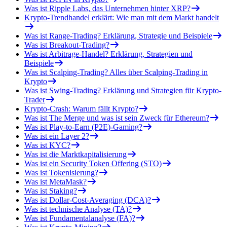
Was ist Ripple Labs, das Unternehmen hinter XRP?
Krypto-Trendhandel erklärt: Wie man mit dem Markt handelt
Was ist Range-Trading? Erklärung, Strategie und Beispiele
Was ist Breakout-Trading?
Was ist Arbitrage-Handel? Erklärung, Strategien und
Beispiele
Was ist Scalping-Trading? Alles über Scalping-Trading in
Krypto
Was ist Swing-Trading? Erklärung und Strategien für Krypto-
Trader
Krypto-Crash: Warum fällt Krypto?
Was ist The Merge und was ist sein Zweck für Ethereum?
Was ist Play-to-Earn (P2E)-Gaming?
Was ist ein Layer 2?
Was ist KYC?
Was ist die Marktkapitalisierung
Was ist ein Security Token Offering (STO)
Was ist Tokenisierung?
Was ist MetaMask?
Was ist Staking?
Was ist Dollar-Cost-Averaging (DCA)?
Was ist technische Analyse (TA)?
Was ist Fundamentalanalyse (FA)?