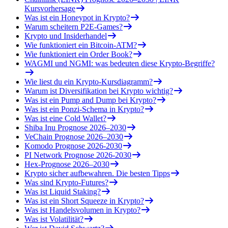
Kursvorhersage
Was ist ein Honeypot in Krypto?
Warum scheitern P2E-Games?
Krypto und Insiderhandel
Wie funktioniert ein Bitcoin-ATM?
Wie funktioniert ein Order Book?
WAGMI und NGMI: was bedeuten diese Krypto-Begriffe?
Wie liest du ein Krypto-Kursdiagramm?
Warum ist Diversifikation bei Krypto wichtig?
Was ist ein Pump and Dump bei Krypto?
Was ist ein Ponzi-Schema in Krypto?
Was ist eine Cold Wallet?
Shiba Inu Prognose 2026–2030
VeChain Prognose 2026–2030
Komodo Prognose 2026-2030
PI Network Prognose 2026-2030
Hex-Prognose 2026–2030
Krypto sicher aufbewahren. Die besten Tipps
Was sind Krypto-Futures?
Was ist Liquid Staking?
Was ist ein Short Squeeze in Krypto?
Was ist Handelsvolumen in Krypto?
Was ist Volatilität?