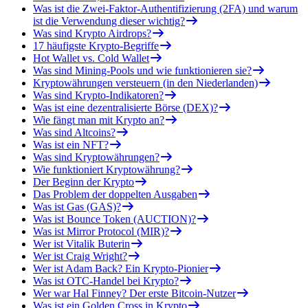
Was ist die Zwei-Faktor-Authentifizierung (2FA) und warum
ist die Verwendung dieser wichtig?
Was sind Krypto Airdrops?
17 häufigste Krypto-Begriffe
Hot Wallet vs. Cold Wallet
Was sind Mining-Pools und wie funktionieren sie?
Kryptowährungen versteuern (in den Niederlanden)
Was sind Krypto-Indikatoren?
Was ist eine dezentralisierte Börse (DEX)?
Wie fängt man mit Krypto an?
Was sind Altcoins?
Was ist ein NFT?
Was sind Kryptowährungen?
Wie funktioniert Kryptowährung?
Der Beginn der Krypto
Das Problem der doppelten Ausgaben
Was ist Gas (GAS)?
Was ist Bounce Token (AUCTION)?
Was ist Mirror Protocol (MIR)?
Wer ist Vitalik Buterin
Wer ist Craig Wright?
Wer ist Adam Back? Ein Krypto-Pionier
Was ist OTC-Handel bei Krypto?
Wer war Hal Finney? Der erste Bitcoin-Nutzer
Was ist ein Golden Cross in Krypto