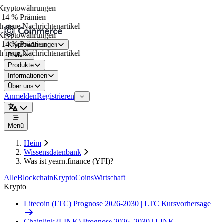
ryptowährungen
 14 % Prämien
 neue Nachrichtenartikel
ryptowährungen
 14 % Prämien
Kryptowährungen
 neue Nachrichtenartikel
Preis
Produkte
Informationen
Über uns
Anmelden
Registrieren
Menü
Heim
Wissensdatenbank
Was ist yearn.finance (YFI)?
Alle
Blockchain
Krypto
Coins
Wirtschaft
Krypto
Litecoin (LTC) Prognose 2026-2030 | LTC Kursvorhersage
Chainlink (LINK) Prognose 2026–2030 | LINK