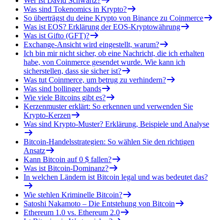
Wer ist David Schwartz?
Was sind Tokenomics in Krypto?
So überträgst du deine Krypto von Binance zu Coinmerce
Was ist EOS? Erklärung der EOS-Kryptowährung
Was ist Gifto (GFT)?
Exchange-Ansicht wird eingestellt, warum?
Ich bin mir nicht sicher, ob eine Nachricht, die ich erhalten
habe, von Coinmerce gesendet wurde. Wie kann ich
sicherstellen, dass sie sicher ist?
Was tut Coinmerce, um betrug zu verhindern?
Was sind bollinger bands
Wie viele Bitcoins gibt es?
Kerzenmuster erklärt: So erkennen und verwenden Sie
Krypto-Kerzen
Was sind Krypto-Muster? Erklärung, Beispiele und Analyse
Bitcoin-Handelsstrategien: So wählen Sie den richtigen
Ansatz
Kann Bitcoin auf 0 $ fallen?
Was ist Bitcoin-Dominanz?
In welchen Ländern ist Bitcoin legal und was bedeutet das?
Wie stehlen Kriminelle Bitcoin?
Satoshi Nakamoto – Die Entstehung von Bitcoin
Ethereum 1.0 vs. Ethereum 2.0