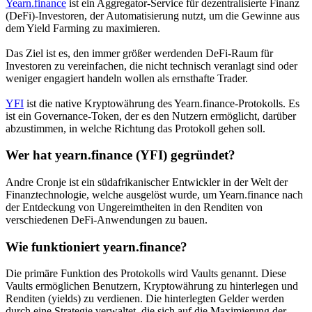
Yearn.finance
ist ein Aggregator-Service für dezentralisierte Finanz
(DeFi)-Investoren, der Automatisierung nutzt, um die Gewinne aus
dem Yield Farming zu maximieren.
Das Ziel ist es, den immer größer werdenden DeFi-Raum für
Investoren zu vereinfachen, die nicht technisch veranlagt sind oder
weniger engagiert handeln wollen als ernsthafte Trader.
YFI
ist die native Kryptowährung des Yearn.finance-Protokolls. Es
ist ein Governance-Token, der es den Nutzern ermöglicht, darüber
abzustimmen, in welche Richtung das Protokoll gehen soll.
Wer hat yearn.finance (YFI) gegründet?
Andre Cronje ist ein südafrikanischer Entwickler in der Welt der
Finanztechnologie, welche ausgelöst wurde, um Yearn.finance nach
der Entdeckung von Ungereimtheiten in den Renditen von
verschiedenen DeFi-Anwendungen zu bauen.
Wie funktioniert yearn.finance?
Die primäre Funktion des Protokolls wird Vaults genannt. Diese
Vaults ermöglichen Benutzern, Kryptowährung zu hinterlegen und
Renditen (yields) zu verdienen. Die hinterlegten Gelder werden
durch eine Strategie verwaltet, die sich auf die Maximierung der