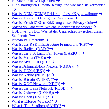
Ist Bitcoin ein Wertspeicher?
Die 5 häufigsten Bitcoin-Betrüge und wie man sie vermeidet
Was ist NEM (XEM)? Erklärung dieser Kryptowährung
Was ist Dash? Erklärung der Dash Coin
Was ist Zcash (ZEC)? Erklärung dieser Privacy Coin
Solana vs. Ethereum: Welche Blockchain ist besser?
USDT vs. USDC: Was ist der Unterschied zwischen diesen
Stablecoins?
Bitcoin vs. Ethereum
Was ist das RSK Infrastructure Framework (RIF)?
Was ist Radicle (RAD)?
Was ist der S.S. Lazio Fan Token (LAZIO)?
Was ist Virtua (TVK)?
Was ist SPACE ID (ID)?
Was ist AllianceBlock Nexera (NXRA)?
Was ist HEX (HEX)?
Was ist Neblio (NEBL)?
Was ist Bitcoin SV (BSV)?
Was ist XDC Network (XDC)?
Was ist das Oasis Network (ROSE)?
Was ist Coinweb (CWEB)?
Was ist 1inch (1INCH)?
What is Efforce (WOZX)?
What is The Sandbox (SAND)?