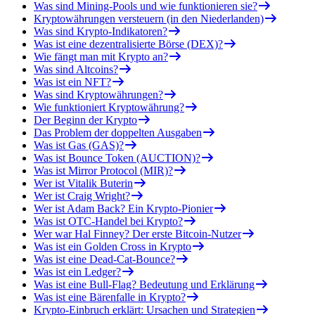
Was sind Mining-Pools und wie funktionieren sie?
Kryptowährungen versteuern (in den Niederlanden)
Was sind Krypto-Indikatoren?
Was ist eine dezentralisierte Börse (DEX)?
Wie fängt man mit Krypto an?
Was sind Altcoins?
Was ist ein NFT?
Was sind Kryptowährungen?
Wie funktioniert Kryptowährung?
Der Beginn der Krypto
Das Problem der doppelten Ausgaben
Was ist Gas (GAS)?
Was ist Bounce Token (AUCTION)?
Was ist Mirror Protocol (MIR)?
Wer ist Vitalik Buterin
Wer ist Craig Wright?
Wer ist Adam Back? Ein Krypto-Pionier
Was ist OTC-Handel bei Krypto?
Wer war Hal Finney? Der erste Bitcoin-Nutzer
Was ist ein Golden Cross in Krypto
Was ist eine Dead-Cat-Bounce?
Was ist ein Ledger?
Was ist eine Bull-Flag? Bedeutung und Erklärung
Was ist eine Bärenfalle in Krypto?
Krypto-Einbruch erklärt: Ursachen und Strategien