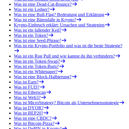
Was ist eine Dead-Cat-Bounce?
Was ist ein Ledger?
Was ist eine Bull-Flag? Bedeutung und Erklärung
Was ist eine Bärenfalle in Krypto?
Krypto-Einbruch erklärt: Ursachen und Strategien
Was ist ein fallender Keil?
Was ist ein Token?
Was ist eine Seed-Phrase?
Was ist ein Krypto-Portfolio und was ist die beste Strategie?
Was ist ein Rug Pull und wie kannst du ihn verhindern?
Was ist ein Token-Swap?
Was ist ein Token-Burn?
Was ist ein Whitepaper?
Was ist eine Block-Halbierung?
Was ist Earn?
Was ist FUD?
Was ist Etherscan
Was ist Web3?
Was ist MicroStrategy? Bitcoin als Unternehmensstrategie
Was ist DYOR?
Was ist BEP20?
Was ist eine CBDC?
Was ist Bitcoin-Pizza?
Was ist DePIN in Krypto?