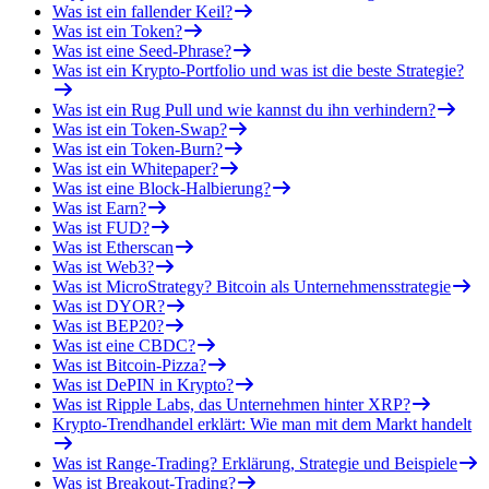
Was ist ein fallender Keil?
Was ist ein Token?
Was ist eine Seed-Phrase?
Was ist ein Krypto-Portfolio und was ist die beste Strategie?
Was ist ein Rug Pull und wie kannst du ihn verhindern?
Was ist ein Token-Swap?
Was ist ein Token-Burn?
Was ist ein Whitepaper?
Was ist eine Block-Halbierung?
Was ist Earn?
Was ist FUD?
Was ist Etherscan
Was ist Web3?
Was ist MicroStrategy? Bitcoin als Unternehmensstrategie
Was ist DYOR?
Was ist BEP20?
Was ist eine CBDC?
Was ist Bitcoin-Pizza?
Was ist DePIN in Krypto?
Was ist Ripple Labs, das Unternehmen hinter XRP?
Krypto-Trendhandel erklärt: Wie man mit dem Markt handelt
Was ist Range-Trading? Erklärung, Strategie und Beispiele
Was ist Breakout-Trading?