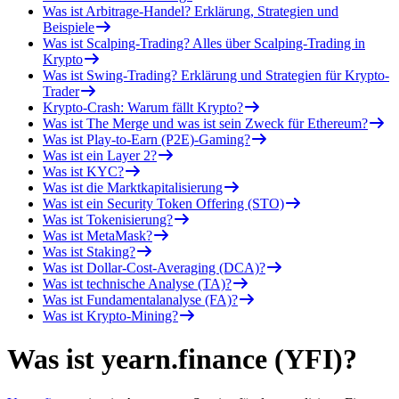
Was ist Arbitrage-Handel? Erklärung, Strategien und
Beispiele
Was ist Scalping-Trading? Alles über Scalping-Trading in
Krypto
Was ist Swing-Trading? Erklärung und Strategien für Krypto-
Trader
Krypto-Crash: Warum fällt Krypto?
Was ist The Merge und was ist sein Zweck für Ethereum?
Was ist Play-to-Earn (P2E)-Gaming?
Was ist ein Layer 2?
Was ist KYC?
Was ist die Marktkapitalisierung
Was ist ein Security Token Offering (STO)
Was ist Tokenisierung?
Was ist MetaMask?
Was ist Staking?
Was ist Dollar-Cost-Averaging (DCA)?
Was ist technische Analyse (TA)?
Was ist Fundamentalanalyse (FA)?
Was ist Krypto-Mining?
Was ist yearn.finance (YFI)?