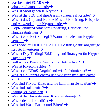
was bedeutet FOMO?
what-are-diamond-hands
Was ist Short gehen in Krypto?
Was ist die SEC und ihre Auswirkungen auf Krypto?
Was ist das Cup-and-Handle-Muster? Erklärung, Beispiele
und Anwendung im Kryptohandel
Kopf-Schulter-Formation: Erklärung, Beispiele und
Handelsstrategien
Was ist eine Exit-Strategie? Wann und wie man Krypto
verkauft
Was bedeutet HODL? Die HODL-Strategie für langfristige
Krypto-Investoren
Was ist Day Trading? Erklärung und Strategien für Krypto-
Daytrader
Bullisch vs. Bärisch: Was ist der Unterschied?
Was ist Kryptographie?
Was ist ein DDoS-Angriff und wie funktioniert er?
Was ist ein Ponzi-Schema und wie kann man sich davor
schützen?
Was sind Krypto-ETFs und wo kann man sie kaufen?
Was sind stablecoins?
Staking vs. Verleihen
Was ist die Hashrate einer Kryptowährung?
Was bedeutet Liquidität?
Was sind Wale, Bullen und Bären?