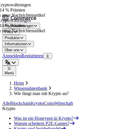
yptowährungen
14 % Prämien
neue Nachrichtenartikel
yptowährungen
14 % Prämien
Kryptowährungen
neue Nachrichtenartikel
Preis
Produkte
Informationen
Über uns
Anmelden
Registrieren
Menü
Heim
Wissensdatenbank
Wie fängt man mit Krypto an?
Alle
Blockchain
Krypto
Coins
Wirtschaft
Krypto
Was ist ein Honeypot in Krypto?
Warum scheitern P2E-Games?
Krypto und Insiderhandel