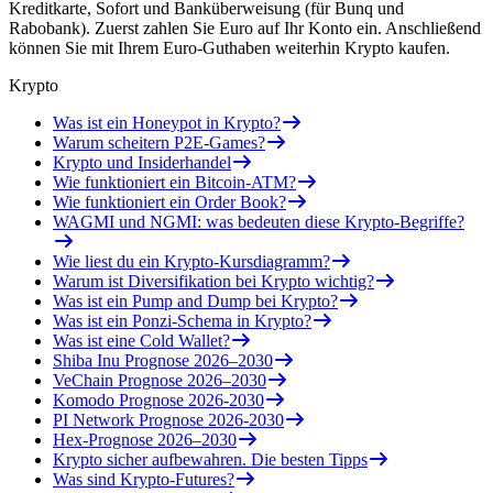
Kreditkarte, Sofort und Banküberweisung (für Bunq und
Rabobank). Zuerst zahlen Sie Euro auf Ihr Konto ein. Anschließend
können Sie mit Ihrem Euro-Guthaben weiterhin Krypto kaufen.
Krypto
Was ist ein Honeypot in Krypto?
Warum scheitern P2E-Games?
Krypto und Insiderhandel
Wie funktioniert ein Bitcoin-ATM?
Wie funktioniert ein Order Book?
WAGMI und NGMI: was bedeuten diese Krypto-Begriffe?
Wie liest du ein Krypto-Kursdiagramm?
Warum ist Diversifikation bei Krypto wichtig?
Was ist ein Pump and Dump bei Krypto?
Was ist ein Ponzi-Schema in Krypto?
Was ist eine Cold Wallet?
Shiba Inu Prognose 2026–2030
VeChain Prognose 2026–2030
Komodo Prognose 2026-2030
PI Network Prognose 2026-2030
Hex-Prognose 2026–2030
Krypto sicher aufbewahren. Die besten Tipps
Was sind Krypto-Futures?