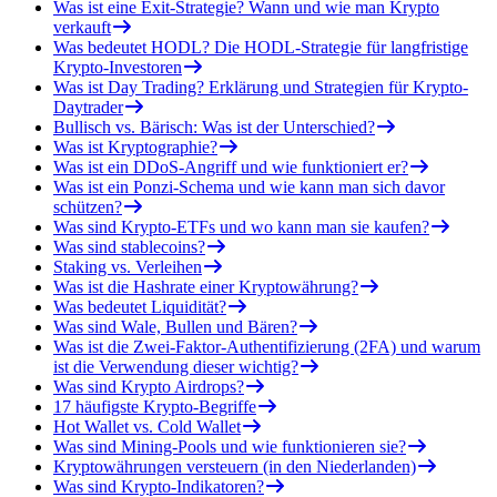
Was ist eine Exit-Strategie? Wann und wie man Krypto
verkauft
Was bedeutet HODL? Die HODL-Strategie für langfristige
Krypto-Investoren
Was ist Day Trading? Erklärung und Strategien für Krypto-
Daytrader
Bullisch vs. Bärisch: Was ist der Unterschied?
Was ist Kryptographie?
Was ist ein DDoS-Angriff und wie funktioniert er?
Was ist ein Ponzi-Schema und wie kann man sich davor
schützen?
Was sind Krypto-ETFs und wo kann man sie kaufen?
Was sind stablecoins?
Staking vs. Verleihen
Was ist die Hashrate einer Kryptowährung?
Was bedeutet Liquidität?
Was sind Wale, Bullen und Bären?
Was ist die Zwei-Faktor-Authentifizierung (2FA) und warum
ist die Verwendung dieser wichtig?
Was sind Krypto Airdrops?
17 häufigste Krypto-Begriffe
Hot Wallet vs. Cold Wallet
Was sind Mining-Pools und wie funktionieren sie?
Kryptowährungen versteuern (in den Niederlanden)
Was sind Krypto-Indikatoren?