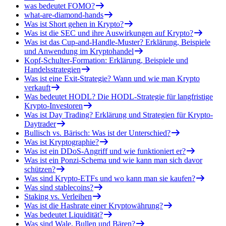
was bedeutet FOMO?
what-are-diamond-hands
Was ist Short gehen in Krypto?
Was ist die SEC und ihre Auswirkungen auf Krypto?
Was ist das Cup-and-Handle-Muster? Erklärung, Beispiele
und Anwendung im Kryptohandel
Kopf-Schulter-Formation: Erklärung, Beispiele und
Handelsstrategien
Was ist eine Exit-Strategie? Wann und wie man Krypto
verkauft
Was bedeutet HODL? Die HODL-Strategie für langfristige
Krypto-Investoren
Was ist Day Trading? Erklärung und Strategien für Krypto-
Daytrader
Bullisch vs. Bärisch: Was ist der Unterschied?
Was ist Kryptographie?
Was ist ein DDoS-Angriff und wie funktioniert er?
Was ist ein Ponzi-Schema und wie kann man sich davor
schützen?
Was sind Krypto-ETFs und wo kann man sie kaufen?
Was sind stablecoins?
Staking vs. Verleihen
Was ist die Hashrate einer Kryptowährung?
Was bedeutet Liquidität?
Was sind Wale, Bullen und Bären?