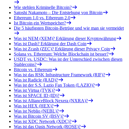
Wie stehlen Kriminelle Bitcoin?
Satoshi Nakamoto – Die Entstehung von Bitcoin
Ethereum 1.0 vs. Ethereum 2.0
Ist Bitcoin ein Wertspeicher?
Die 5 häufigsten Bitcoin-Betrüge und wie man sie vermeidet
Was ist NEM (XEM)? Erklärung dieser Kryptowährung
Was ist Dash? Erklärung der Dash Coin
Was ist Zcash (ZEC)? Erklärung dieser Privacy Coin
Solana vs. Ethereum: Welche Blockchain ist besser?
USDT vs. USDC: Was ist der Unterschied zwischen diesen
Stablecoins?
Bitcoin vs. Ethereum
Was ist das RSK Infrastructure Framework (RIF)?
Was ist Radicle (RAD)?
Was ist der S.S. Lazio Fan Token (LAZIO)?
Was ist Virtua (TVK)?
Was ist SPACE ID (ID)?
Was ist AllianceBlock Nexera (NXRA)?
Was ist HEX (HEX)?
Was ist Neblio (NEBL)?
Was ist Bitcoin SV (BSV)?
Was ist XDC Network (XDC)?
Was ist das Oasis Network (ROSE)?