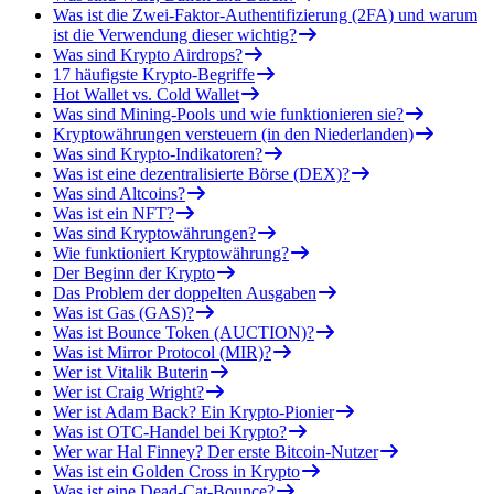
Was ist die Zwei-Faktor-Authentifizierung (2FA) und warum
ist die Verwendung dieser wichtig?
Was sind Krypto Airdrops?
17 häufigste Krypto-Begriffe
Hot Wallet vs. Cold Wallet
Was sind Mining-Pools und wie funktionieren sie?
Kryptowährungen versteuern (in den Niederlanden)
Was sind Krypto-Indikatoren?
Was ist eine dezentralisierte Börse (DEX)?
Was sind Altcoins?
Was ist ein NFT?
Was sind Kryptowährungen?
Wie funktioniert Kryptowährung?
Der Beginn der Krypto
Das Problem der doppelten Ausgaben
Was ist Gas (GAS)?
Was ist Bounce Token (AUCTION)?
Was ist Mirror Protocol (MIR)?
Wer ist Vitalik Buterin
Wer ist Craig Wright?
Wer ist Adam Back? Ein Krypto-Pionier
Was ist OTC-Handel bei Krypto?
Wer war Hal Finney? Der erste Bitcoin-Nutzer
Was ist ein Golden Cross in Krypto
Was ist eine Dead-Cat-Bounce?