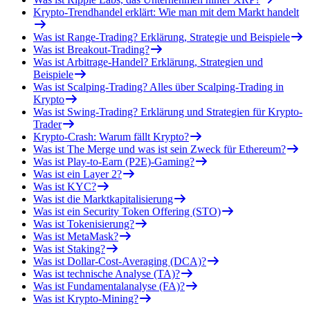
Krypto-Trendhandel erklärt: Wie man mit dem Markt handelt
Was ist Range-Trading? Erklärung, Strategie und Beispiele
Was ist Breakout-Trading?
Was ist Arbitrage-Handel? Erklärung, Strategien und
Beispiele
Was ist Scalping-Trading? Alles über Scalping-Trading in
Krypto
Was ist Swing-Trading? Erklärung und Strategien für Krypto-
Trader
Krypto-Crash: Warum fällt Krypto?
Was ist The Merge und was ist sein Zweck für Ethereum?
Was ist Play-to-Earn (P2E)-Gaming?
Was ist ein Layer 2?
Was ist KYC?
Was ist die Marktkapitalisierung
Was ist ein Security Token Offering (STO)
Was ist Tokenisierung?
Was ist MetaMask?
Was ist Staking?
Was ist Dollar-Cost-Averaging (DCA)?
Was ist technische Analyse (TA)?
Was ist Fundamentalanalyse (FA)?
Was ist Krypto-Mining?