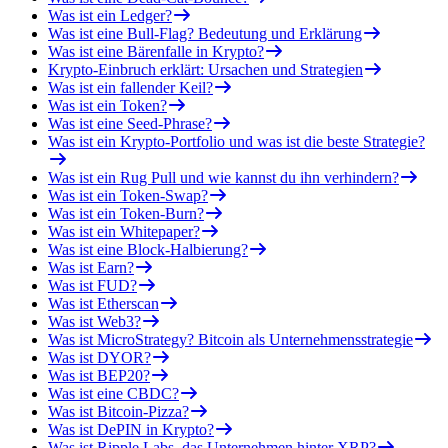
Was ist ein Ledger?
Was ist eine Bull-Flag? Bedeutung und Erklärung
Was ist eine Bärenfalle in Krypto?
Krypto-Einbruch erklärt: Ursachen und Strategien
Was ist ein fallender Keil?
Was ist ein Token?
Was ist eine Seed-Phrase?
Was ist ein Krypto-Portfolio und was ist die beste Strategie?
Was ist ein Rug Pull und wie kannst du ihn verhindern?
Was ist ein Token-Swap?
Was ist ein Token-Burn?
Was ist ein Whitepaper?
Was ist eine Block-Halbierung?
Was ist Earn?
Was ist FUD?
Was ist Etherscan
Was ist Web3?
Was ist MicroStrategy? Bitcoin als Unternehmensstrategie
Was ist DYOR?
Was ist BEP20?
Was ist eine CBDC?
Was ist Bitcoin-Pizza?
Was ist DePIN in Krypto?
Was ist Ripple Labs, das Unternehmen hinter XRP?