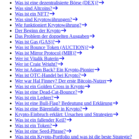
Was ist eine dezentralisierte Börse (DEX)?
Was sind Altcoins?
Was ist ein NFT?
Was sind Kryptowährungen?
Wie funktioniert Kryptowährung?
Der Beginn der Krypto
Das Problem der doppelten Ausgaben
Was ist Gas (GAS)?
Was ist Bounce Token (AUCTION)?
Was ist Mirror Protocol (MIR)?
Wer ist Vitalik Buterin
Wer ist Craig Wright?
Wer ist Adam Back? Ein Krypto-Pionier
Was ist OTC-Handel bei Krypto?
Wer war Hal Finney? Der erste Bitcoin-Nutzer
Was ist ein Golden Cross in Krypto
Was ist eine Dead-Cat-Bounce?
Was ist ein Ledger?
Was ist eine Bull-Flag? Bedeutung und Erklärung
Was ist eine Bärenfalle in Krypto?
Krypto-Einbruch erklärt: Ursachen und Strategien
Was ist ein fallender Keil?
Was ist ein Token?
Was ist eine Seed-Phrase?
Was ist ein Krypto-Portfolio und was ist die beste Strategie?