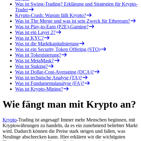
Was ist Swing-Trading? Erklärung und Strategien für Krypto-
Trader
Krypto-Crash: Warum fällt Krypto?
Was ist The Merge und was ist sein Zweck für Ethereum?
Was ist Play-to-Earn (P2E)-Gaming?
Was ist ein Layer 2?
Was ist KYC?
Was ist die Marktkapitalisierung
Was ist ein Security Token Offering (STO)
Was ist Tokenisierung?
Was ist MetaMask?
Was ist Staking?
Was ist Dollar-Cost-Averaging (DCA)?
Was ist technische Analyse (TA)?
Was ist Fundamentalanalyse (FA)?
Was ist Krypto-Mining?
Wie fängt man mit Krypto an?
Krypto
-Trading ist angesagt! Immer mehr Menschen beginnen, mit
Kryptowährungen zu handeln, da es ein zunehmend beliebter Markt
wird. Dadurch können die Preise stark steigen und fallen, was
Neulinge abschrecken kann. Hier erklären wir die wichtigsten