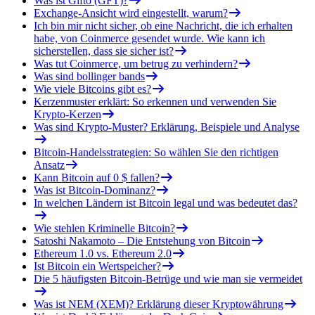
Was ist Gifto (GFT)?
Exchange-Ansicht wird eingestellt, warum?
Ich bin mir nicht sicher, ob eine Nachricht, die ich erhalten
habe, von Coinmerce gesendet wurde. Wie kann ich
sicherstellen, dass sie sicher ist?
Was tut Coinmerce, um betrug zu verhindern?
Was sind bollinger bands
Wie viele Bitcoins gibt es?
Kerzenmuster erklärt: So erkennen und verwenden Sie
Krypto-Kerzen
Was sind Krypto-Muster? Erklärung, Beispiele und Analyse
Bitcoin-Handelsstrategien: So wählen Sie den richtigen
Ansatz
Kann Bitcoin auf 0 $ fallen?
Was ist Bitcoin-Dominanz?
In welchen Ländern ist Bitcoin legal und was bedeutet das?
Wie stehlen Kriminelle Bitcoin?
Satoshi Nakamoto – Die Entstehung von Bitcoin
Ethereum 1.0 vs. Ethereum 2.0
Ist Bitcoin ein Wertspeicher?
Die 5 häufigsten Bitcoin-Betrüge und wie man sie vermeidet
Was ist NEM (XEM)? Erklärung dieser Kryptowährung