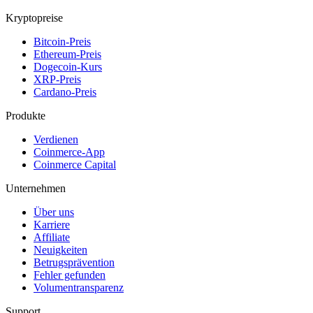
Kryptopreise
Bitcoin-Preis
Ethereum-Preis
Dogecoin-Kurs
XRP-Preis
Cardano-Preis
Produkte
Verdienen
Coinmerce-App
Coinmerce Capital
Unternehmen
Über uns
Karriere
Affiliate
Neuigkeiten
Betrugsprävention
Fehler gefunden
Volumentransparenz
Support