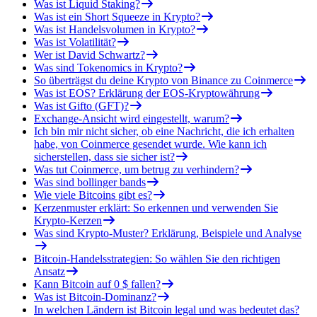
Was ist Liquid Staking?
Was ist ein Short Squeeze in Krypto?
Was ist Handelsvolumen in Krypto?
Was ist Volatilität?
Wer ist David Schwartz?
Was sind Tokenomics in Krypto?
So überträgst du deine Krypto von Binance zu Coinmerce
Was ist EOS? Erklärung der EOS-Kryptowährung
Was ist Gifto (GFT)?
Exchange-Ansicht wird eingestellt, warum?
Ich bin mir nicht sicher, ob eine Nachricht, die ich erhalten
habe, von Coinmerce gesendet wurde. Wie kann ich
sicherstellen, dass sie sicher ist?
Was tut Coinmerce, um betrug zu verhindern?
Was sind bollinger bands
Wie viele Bitcoins gibt es?
Kerzenmuster erklärt: So erkennen und verwenden Sie
Krypto-Kerzen
Was sind Krypto-Muster? Erklärung, Beispiele und Analyse
Bitcoin-Handelsstrategien: So wählen Sie den richtigen
Ansatz
Kann Bitcoin auf 0 $ fallen?
Was ist Bitcoin-Dominanz?
In welchen Ländern ist Bitcoin legal und was bedeutet das?