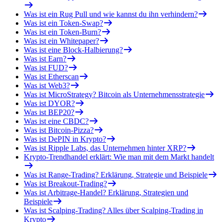
Was ist ein Rug Pull und wie kannst du ihn verhindern?
Was ist ein Token-Swap?
Was ist ein Token-Burn?
Was ist ein Whitepaper?
Was ist eine Block-Halbierung?
Was ist Earn?
Was ist FUD?
Was ist Etherscan
Was ist Web3?
Was ist MicroStrategy? Bitcoin als Unternehmensstrategie
Was ist DYOR?
Was ist BEP20?
Was ist eine CBDC?
Was ist Bitcoin-Pizza?
Was ist DePIN in Krypto?
Was ist Ripple Labs, das Unternehmen hinter XRP?
Krypto-Trendhandel erklärt: Wie man mit dem Markt handelt
Was ist Range-Trading? Erklärung, Strategie und Beispiele
Was ist Breakout-Trading?
Was ist Arbitrage-Handel? Erklärung, Strategien und
Beispiele
Was ist Scalping-Trading? Alles über Scalping-Trading in
Krypto