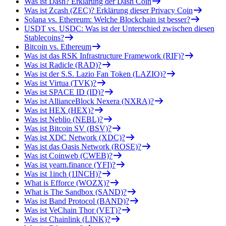
Was ist Dash? Erklärung der Dash Coin
Was ist Zcash (ZEC)? Erklärung dieser Privacy Coin
Solana vs. Ethereum: Welche Blockchain ist besser?
USDT vs. USDC: Was ist der Unterschied zwischen diesen
Stablecoins?
Bitcoin vs. Ethereum
Was ist das RSK Infrastructure Framework (RIF)?
Was ist Radicle (RAD)?
Was ist der S.S. Lazio Fan Token (LAZIO)?
Was ist Virtua (TVK)?
Was ist SPACE ID (ID)?
Was ist AllianceBlock Nexera (NXRA)?
Was ist HEX (HEX)?
Was ist Neblio (NEBL)?
Was ist Bitcoin SV (BSV)?
Was ist XDC Network (XDC)?
Was ist das Oasis Network (ROSE)?
Was ist Coinweb (CWEB)?
Was ist yearn.finance (YFI)?
Was ist 1inch (1INCH)?
What is Efforce (WOZX)?
What is The Sandbox (SAND)?
Was ist Band Protocol (BAND)?
Was ist VeChain Thor (VET)?
Was ist Chainlink (LINK)?