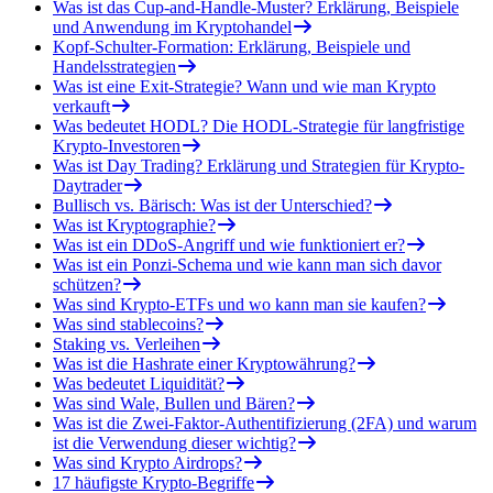
Was ist das Cup-and-Handle-Muster? Erklärung, Beispiele
und Anwendung im Kryptohandel
Kopf-Schulter-Formation: Erklärung, Beispiele und
Handelsstrategien
Was ist eine Exit-Strategie? Wann und wie man Krypto
verkauft
Was bedeutet HODL? Die HODL-Strategie für langfristige
Krypto-Investoren
Was ist Day Trading? Erklärung und Strategien für Krypto-
Daytrader
Bullisch vs. Bärisch: Was ist der Unterschied?
Was ist Kryptographie?
Was ist ein DDoS-Angriff und wie funktioniert er?
Was ist ein Ponzi-Schema und wie kann man sich davor
schützen?
Was sind Krypto-ETFs und wo kann man sie kaufen?
Was sind stablecoins?
Staking vs. Verleihen
Was ist die Hashrate einer Kryptowährung?
Was bedeutet Liquidität?
Was sind Wale, Bullen und Bären?
Was ist die Zwei-Faktor-Authentifizierung (2FA) und warum
ist die Verwendung dieser wichtig?
Was sind Krypto Airdrops?
17 häufigste Krypto-Begriffe