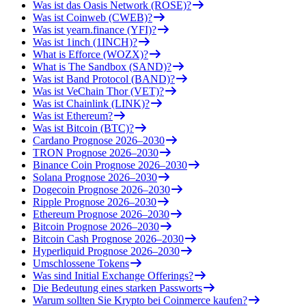
Was ist das Oasis Network (ROSE)?
Was ist Coinweb (CWEB)?
Was ist yearn.finance (YFI)?
Was ist 1inch (1INCH)?
What is Efforce (WOZX)?
What is The Sandbox (SAND)?
Was ist Band Protocol (BAND)?
Was ist VeChain Thor (VET)?
Was ist Chainlink (LINK)?
Was ist Ethereum?
Was ist Bitcoin (BTC)?
Cardano Prognose 2026–2030
TRON Prognose 2026–2030
Binance Coin Prognose 2026–2030
Solana Prognose 2026–2030
Dogecoin Prognose 2026–2030
Ripple Prognose 2026–2030
Ethereum Prognose 2026–2030
Bitcoin Prognose 2026–2030
Bitcoin Cash Prognose 2026–2030
Hyperliquid Prognose 2026–2030
Umschlossene Tokens
Was sind Initial Exchange Offerings?
Die Bedeutung eines starken Passworts
Warum sollten Sie Krypto bei Coinmerce kaufen?