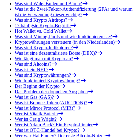
Was sind Wale, Bullen und Bären?
Was ist die Zwei-Faktor-Authentifizierung (2FA) und warum
ist die Verwendung dieser wichtig?
Was sind Krypto Airdrops?
17 häufigste Krypto-Begriffe
Hot Wallet vs. Cold Wallet
Was sind Mining-Pools und wie funktionieren sie?
Kryptowährungen versteuern (in den Niederlanden)
Was sind Krypto-Indikatoren?
Was ist eine dezentralisierte Börse (DEX)?
Wie fängt man mit Krypto an?
Was sind Altcoins?
Was ist ein NFT?
Was sind Kryptowährungen?
Wie funktioniert Kryptowährung?
Der Beginn der Krypto
Das Problem der doppelten Ausgaben
Was ist Gas (GAS)?
Was ist Bounce Token (AUCTION)?
Was ist Mirror Protocol (MIR)?
Wer ist Vitalik Buterin
Wer ist Craig Wright?
Wer ist Adam Back? Ein Krypto-Pionier
Was ist OTC-Handel bei Krypto?
Wer war Hal Finney? Der erste Bitcoin-Nutzer