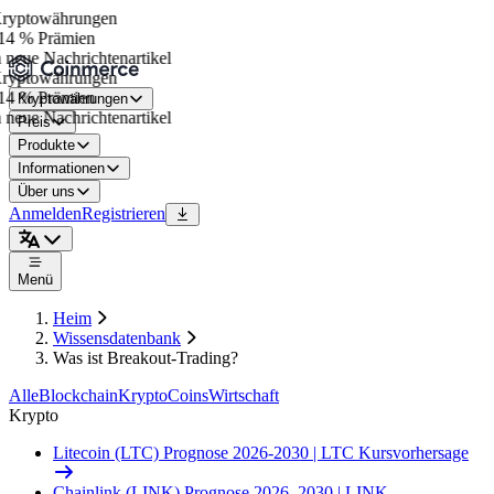
yptowährungen
4 % Prämien
neue Nachrichtenartikel
yptowährungen
4 % Prämien
Kryptowährungen
neue Nachrichtenartikel
Preis
Produkte
Informationen
Über uns
Anmelden
Registrieren
Menü
Heim
Wissensdatenbank
Was ist Breakout-Trading?
Alle
Blockchain
Krypto
Coins
Wirtschaft
Krypto
Litecoin (LTC) Prognose 2026-2030 | LTC Kursvorhersage
Chainlink (LINK) Prognose 2026–2030 | LINK