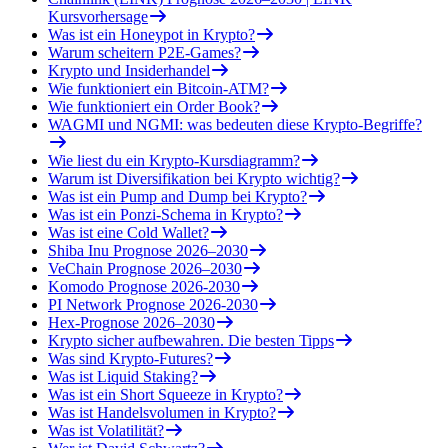
Kursvorhersage
Was ist ein Honeypot in Krypto?
Warum scheitern P2E-Games?
Krypto und Insiderhandel
Wie funktioniert ein Bitcoin-ATM?
Wie funktioniert ein Order Book?
WAGMI und NGMI: was bedeuten diese Krypto-Begriffe?
Wie liest du ein Krypto-Kursdiagramm?
Warum ist Diversifikation bei Krypto wichtig?
Was ist ein Pump and Dump bei Krypto?
Was ist ein Ponzi-Schema in Krypto?
Was ist eine Cold Wallet?
Shiba Inu Prognose 2026–2030
VeChain Prognose 2026–2030
Komodo Prognose 2026-2030
PI Network Prognose 2026-2030
Hex-Prognose 2026–2030
Krypto sicher aufbewahren. Die besten Tipps
Was sind Krypto-Futures?
Was ist Liquid Staking?
Was ist ein Short Squeeze in Krypto?
Was ist Handelsvolumen in Krypto?
Was ist Volatilität?