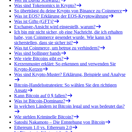
Wer ist David Schwartz?
Was sind Tokenomics in Krypto?
So überträgst du deine Krypto von Binance zu Coinmerce
Was ist EOS? Erklärung der EOS-Kryptowährung
Was ist Gifto (GFT)?
Exchange-Ansicht wird eingestellt, warum?
Ich bin mir nicht sicher, ob eine Nachricht, die ich erhalten
habe, von Coinmerce gesendet wurde. Wie kann ich
sicherstellen, dass sie sicher ist?
Was tut Coinmerce, um betrug zu verhindern?
Was sind bollinger bands
Wie viele Bitcoins gibt es?
Kerzenmuster erklärt: So erkennen und verwenden Sie
Krypto-Kerzen
Was sind Krypto-Muster? Erklärung, Beispiele und Analyse
Bitcoin-Handelsstrategien: So wählen Sie den richtigen
Ansatz
Kann Bitcoin auf 0 $ fallen?
Was ist Bitcoin-Dominanz?
In welchen Ländern ist Bitcoin legal und was bedeutet das?
Wie stehlen Kriminelle Bitcoin?
Satoshi Nakamoto – Die Entstehung von Bitcoin
Ethereum 1.0 vs. Ethereum 2.0