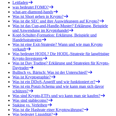
Leitfaden
was bedeutet FOMO?
what-are-diamond-hands
Was ist Short gehen in Krypto?
Was ist die SEC und ihre Auswirkungen auf Krypto?
Was ist das Cup-and-Handle-Muster? Erklärung, Beispiele
und Anwendung im Kryptohandel
Kopf-Schulter-Formation: Erklärung, Beispiele und
Handelsstrategien
Was ist eine Exit-Strategie? Wann und wie man Krypto
verkauft
Was bedeutet HODL? Die HODL-Strategie für langfristige
Krypto-Investoren
Was ist Day Trading? Erklärung und Strategien für Krypto-
Daytrader
Bullisch vs. Bärisch: Was ist der Unterschied?
Was ist Kryptographie?
Was ist ein DDoS-Angriff und wie funktioniert er?
Was ist ein Ponzi-Schema und wie kann man sich davor
schützen?
Was sind Krypto-ETFs und wo kann man sie kaufen?
Was sind stablecoins?
Staking vs. Verleihen
Was ist die Hashrate einer Kryptowährung?
Was bedeutet Liquidität?