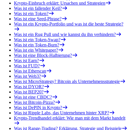
Krypto-Einbruch erklärt: Ursachen und Strategien
Was ist ein fallender Keil?
Was ist ein Token?
Was ist eine Seed-Phrase?
Was ist ein Krypto-Portfolio und was ist die beste Strategie?
Was ist ein Rug Pull und wie kannst du ihn verhindern?
Was ist ein Token-Swap?
Was ist ein Token-Burn?
Was ist ein Whitepaper?
Was ist eine Block-Halbierung?
Was ist Earn?
Was ist FUD?
Was ist Etherscan
Was ist Web3?
Was ist MicroStrategy? Bitcoin als Unternehmensstrategie
Was ist DYOR?
Was ist BEP20?
Was ist eine CBDC?
Was ist Bitcoin-Pizza?
Was ist DePIN in Krypto?
Was ist Ripple Labs, das Unternehmen hinter XRP?
Krypto-Trendhandel erklärt: Wie man mit dem Markt handelt
Was ist Range-Trading? Erklärung, Strategie und Beispiele