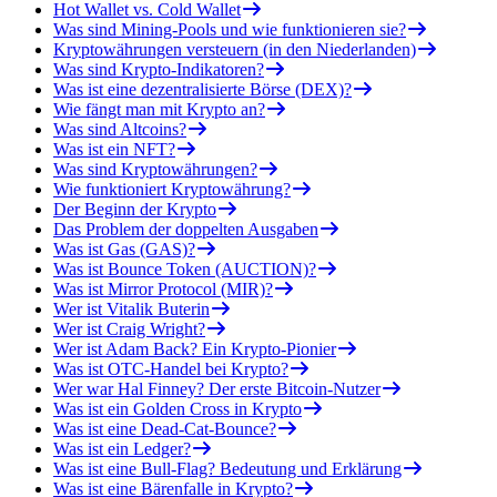
Hot Wallet vs. Cold Wallet
Was sind Mining-Pools und wie funktionieren sie?
Kryptowährungen versteuern (in den Niederlanden)
Was sind Krypto-Indikatoren?
Was ist eine dezentralisierte Börse (DEX)?
Wie fängt man mit Krypto an?
Was sind Altcoins?
Was ist ein NFT?
Was sind Kryptowährungen?
Wie funktioniert Kryptowährung?
Der Beginn der Krypto
Das Problem der doppelten Ausgaben
Was ist Gas (GAS)?
Was ist Bounce Token (AUCTION)?
Was ist Mirror Protocol (MIR)?
Wer ist Vitalik Buterin
Wer ist Craig Wright?
Wer ist Adam Back? Ein Krypto-Pionier
Was ist OTC-Handel bei Krypto?
Wer war Hal Finney? Der erste Bitcoin-Nutzer
Was ist ein Golden Cross in Krypto
Was ist eine Dead-Cat-Bounce?
Was ist ein Ledger?
Was ist eine Bull-Flag? Bedeutung und Erklärung
Was ist eine Bärenfalle in Krypto?