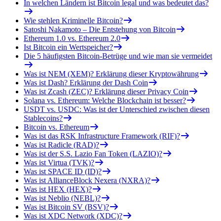
In welchen Ländern ist Bitcoin legal und was bedeutet das?
Wie stehlen Kriminelle Bitcoin?
Satoshi Nakamoto – Die Entstehung von Bitcoin
Ethereum 1.0 vs. Ethereum 2.0
Ist Bitcoin ein Wertspeicher?
Die 5 häufigsten Bitcoin-Betrüge und wie man sie vermeidet
Was ist NEM (XEM)? Erklärung dieser Kryptowährung
Was ist Dash? Erklärung der Dash Coin
Was ist Zcash (ZEC)? Erklärung dieser Privacy Coin
Solana vs. Ethereum: Welche Blockchain ist besser?
USDT vs. USDC: Was ist der Unterschied zwischen diesen
Stablecoins?
Bitcoin vs. Ethereum
Was ist das RSK Infrastructure Framework (RIF)?
Was ist Radicle (RAD)?
Was ist der S.S. Lazio Fan Token (LAZIO)?
Was ist Virtua (TVK)?
Was ist SPACE ID (ID)?
Was ist AllianceBlock Nexera (NXRA)?
Was ist HEX (HEX)?
Was ist Neblio (NEBL)?
Was ist Bitcoin SV (BSV)?
Was ist XDC Network (XDC)?