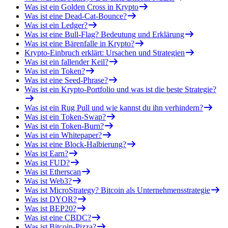
Was ist ein Golden Cross in Krypto
Was ist eine Dead-Cat-Bounce?
Was ist ein Ledger?
Was ist eine Bull-Flag? Bedeutung und Erklärung
Was ist eine Bärenfalle in Krypto?
Krypto-Einbruch erklärt: Ursachen und Strategien
Was ist ein fallender Keil?
Was ist ein Token?
Was ist eine Seed-Phrase?
Was ist ein Krypto-Portfolio und was ist die beste Strategie?
Was ist ein Rug Pull und wie kannst du ihn verhindern?
Was ist ein Token-Swap?
Was ist ein Token-Burn?
Was ist ein Whitepaper?
Was ist eine Block-Halbierung?
Was ist Earn?
Was ist FUD?
Was ist Etherscan
Was ist Web3?
Was ist MicroStrategy? Bitcoin als Unternehmensstrategie
Was ist DYOR?
Was ist BEP20?
Was ist eine CBDC?
Was ist Bitcoin-Pizza?