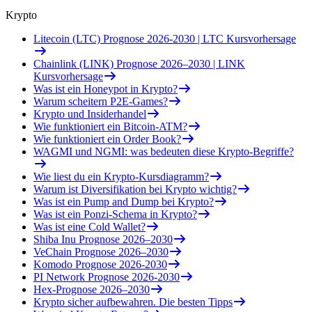
Krypto
Litecoin (LTC) Prognose 2026-2030 | LTC Kursvorhersage
Chainlink (LINK) Prognose 2026–2030 | LINK
Kursvorhersage
Was ist ein Honeypot in Krypto?
Warum scheitern P2E-Games?
Krypto und Insiderhandel
Wie funktioniert ein Bitcoin-ATM?
Wie funktioniert ein Order Book?
WAGMI und NGMI: was bedeuten diese Krypto-Begriffe?
Wie liest du ein Krypto-Kursdiagramm?
Warum ist Diversifikation bei Krypto wichtig?
Was ist ein Pump and Dump bei Krypto?
Was ist ein Ponzi-Schema in Krypto?
Was ist eine Cold Wallet?
Shiba Inu Prognose 2026–2030
VeChain Prognose 2026–2030
Komodo Prognose 2026-2030
PI Network Prognose 2026-2030
Hex-Prognose 2026–2030
Krypto sicher aufbewahren. Die besten Tipps