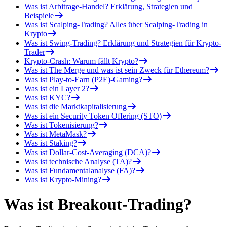
Was ist Arbitrage-Handel? Erklärung, Strategien und
Beispiele
Was ist Scalping-Trading? Alles über Scalping-Trading in
Krypto
Was ist Swing-Trading? Erklärung und Strategien für Krypto-
Trader
Krypto-Crash: Warum fällt Krypto?
Was ist The Merge und was ist sein Zweck für Ethereum?
Was ist Play-to-Earn (P2E)-Gaming?
Was ist ein Layer 2?
Was ist KYC?
Was ist die Marktkapitalisierung
Was ist ein Security Token Offering (STO)
Was ist Tokenisierung?
Was ist MetaMask?
Was ist Staking?
Was ist Dollar-Cost-Averaging (DCA)?
Was ist technische Analyse (TA)?
Was ist Fundamentalanalyse (FA)?
Was ist Krypto-Mining?
Was ist Breakout-Trading?