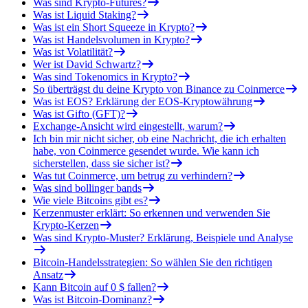
Was sind Krypto-Futures?
Was ist Liquid Staking?
Was ist ein Short Squeeze in Krypto?
Was ist Handelsvolumen in Krypto?
Was ist Volatilität?
Wer ist David Schwartz?
Was sind Tokenomics in Krypto?
So überträgst du deine Krypto von Binance zu Coinmerce
Was ist EOS? Erklärung der EOS-Kryptowährung
Was ist Gifto (GFT)?
Exchange-Ansicht wird eingestellt, warum?
Ich bin mir nicht sicher, ob eine Nachricht, die ich erhalten
habe, von Coinmerce gesendet wurde. Wie kann ich
sicherstellen, dass sie sicher ist?
Was tut Coinmerce, um betrug zu verhindern?
Was sind bollinger bands
Wie viele Bitcoins gibt es?
Kerzenmuster erklärt: So erkennen und verwenden Sie
Krypto-Kerzen
Was sind Krypto-Muster? Erklärung, Beispiele und Analyse
Bitcoin-Handelsstrategien: So wählen Sie den richtigen
Ansatz
Kann Bitcoin auf 0 $ fallen?
Was ist Bitcoin-Dominanz?