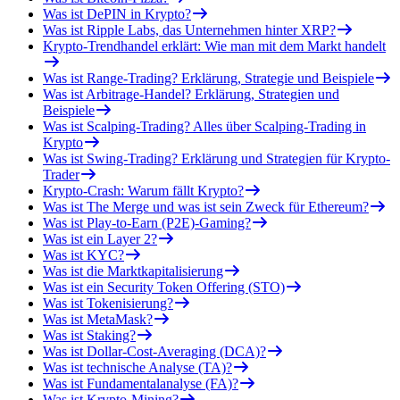
Was ist DePIN in Krypto?
Was ist Ripple Labs, das Unternehmen hinter XRP?
Krypto-Trendhandel erklärt: Wie man mit dem Markt handelt
Was ist Range-Trading? Erklärung, Strategie und Beispiele
Was ist Arbitrage-Handel? Erklärung, Strategien und
Beispiele
Was ist Scalping-Trading? Alles über Scalping-Trading in
Krypto
Was ist Swing-Trading? Erklärung und Strategien für Krypto-
Trader
Krypto-Crash: Warum fällt Krypto?
Was ist The Merge und was ist sein Zweck für Ethereum?
Was ist Play-to-Earn (P2E)-Gaming?
Was ist ein Layer 2?
Was ist KYC?
Was ist die Marktkapitalisierung
Was ist ein Security Token Offering (STO)
Was ist Tokenisierung?
Was ist MetaMask?
Was ist Staking?
Was ist Dollar-Cost-Averaging (DCA)?
Was ist technische Analyse (TA)?
Was ist Fundamentalanalyse (FA)?
Was ist Krypto-Mining?