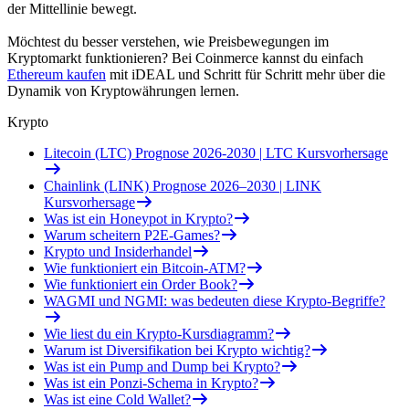
der Mittellinie bewegt.
Möchtest du besser verstehen, wie Preisbewegungen im
Kryptomarkt funktionieren? Bei Coinmerce kannst du einfach
Ethereum kaufen
mit iDEAL und Schritt für Schritt mehr über die
Dynamik von Kryptowährungen lernen.
Krypto
Litecoin (LTC) Prognose 2026-2030 | LTC Kursvorhersage
Chainlink (LINK) Prognose 2026–2030 | LINK
Kursvorhersage
Was ist ein Honeypot in Krypto?
Warum scheitern P2E-Games?
Krypto und Insiderhandel
Wie funktioniert ein Bitcoin-ATM?
Wie funktioniert ein Order Book?
WAGMI und NGMI: was bedeuten diese Krypto-Begriffe?
Wie liest du ein Krypto-Kursdiagramm?
Warum ist Diversifikation bei Krypto wichtig?
Was ist ein Pump and Dump bei Krypto?
Was ist ein Ponzi-Schema in Krypto?
Was ist eine Cold Wallet?