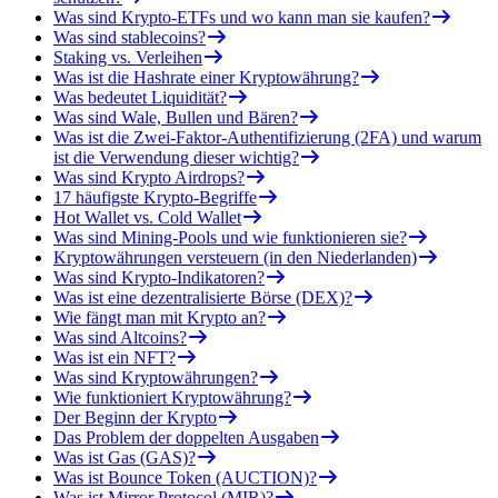
Was sind Krypto-ETFs und wo kann man sie kaufen?
Was sind stablecoins?
Staking vs. Verleihen
Was ist die Hashrate einer Kryptowährung?
Was bedeutet Liquidität?
Was sind Wale, Bullen und Bären?
Was ist die Zwei-Faktor-Authentifizierung (2FA) und warum
ist die Verwendung dieser wichtig?
Was sind Krypto Airdrops?
17 häufigste Krypto-Begriffe
Hot Wallet vs. Cold Wallet
Was sind Mining-Pools und wie funktionieren sie?
Kryptowährungen versteuern (in den Niederlanden)
Was sind Krypto-Indikatoren?
Was ist eine dezentralisierte Börse (DEX)?
Wie fängt man mit Krypto an?
Was sind Altcoins?
Was ist ein NFT?
Was sind Kryptowährungen?
Wie funktioniert Kryptowährung?
Der Beginn der Krypto
Das Problem der doppelten Ausgaben
Was ist Gas (GAS)?
Was ist Bounce Token (AUCTION)?
Was ist Mirror Protocol (MIR)?