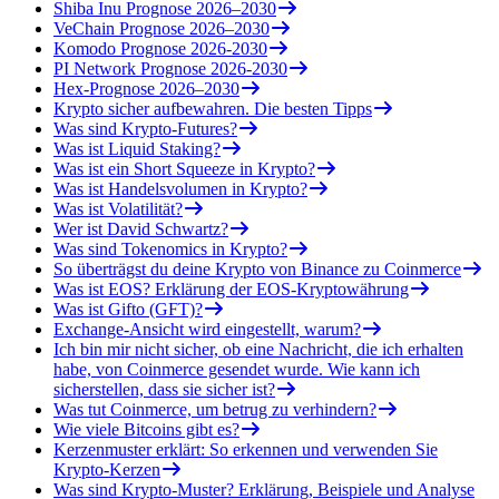
Shiba Inu Prognose 2026–2030
VeChain Prognose 2026–2030
Komodo Prognose 2026-2030
PI Network Prognose 2026-2030
Hex-Prognose 2026–2030
Krypto sicher aufbewahren. Die besten Tipps
Was sind Krypto-Futures?
Was ist Liquid Staking?
Was ist ein Short Squeeze in Krypto?
Was ist Handelsvolumen in Krypto?
Was ist Volatilität?
Wer ist David Schwartz?
Was sind Tokenomics in Krypto?
So überträgst du deine Krypto von Binance zu Coinmerce
Was ist EOS? Erklärung der EOS-Kryptowährung
Was ist Gifto (GFT)?
Exchange-Ansicht wird eingestellt, warum?
Ich bin mir nicht sicher, ob eine Nachricht, die ich erhalten
habe, von Coinmerce gesendet wurde. Wie kann ich
sicherstellen, dass sie sicher ist?
Was tut Coinmerce, um betrug zu verhindern?
Wie viele Bitcoins gibt es?
Kerzenmuster erklärt: So erkennen und verwenden Sie
Krypto-Kerzen
Was sind Krypto-Muster? Erklärung, Beispiele und Analyse