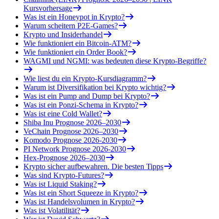
Kursvorhersage
Was ist ein Honeypot in Krypto?
Warum scheitern P2E-Games?
Krypto und Insiderhandel
Wie funktioniert ein Bitcoin-ATM?
Wie funktioniert ein Order Book?
WAGMI und NGMI: was bedeuten diese Krypto-Begriffe?
Wie liest du ein Krypto-Kursdiagramm?
Warum ist Diversifikation bei Krypto wichtig?
Was ist ein Pump and Dump bei Krypto?
Was ist ein Ponzi-Schema in Krypto?
Was ist eine Cold Wallet?
Shiba Inu Prognose 2026–2030
VeChain Prognose 2026–2030
Komodo Prognose 2026-2030
PI Network Prognose 2026-2030
Hex-Prognose 2026–2030
Krypto sicher aufbewahren. Die besten Tipps
Was sind Krypto-Futures?
Was ist Liquid Staking?
Was ist ein Short Squeeze in Krypto?
Was ist Handelsvolumen in Krypto?
Was ist Volatilität?