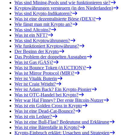
Was sind Mining-Pools und wie funktionieren sie?
Kryptowährungen versteuern (in den Niederlanden)
Was sind Krypto-Indikatoren?
Was ist eine dezentralisierte Börse (DEX)?
Wie fängt man mit Krypto an?
Was sind Altcoins?
Was ist ein NFT?
Was sind Kryptowährungen?
Wie funktioniert Kryptowährung?
Der Beginn der Krypto
Das Problem der doppelten Ausgaben
Was ist Gas (GAS)?
Was ist Bounce Token (AUCTION)?
Was ist Mirror Protocol (MIR)?
Wer ist Vitalik Buterin
Wer ist Craig Wright?
Wer ist Adam Back? Ein Krypto-Pionier
Was ist OTC-Handel bei Krypto?
Wer war Hal Finney? Der erste Bitcoin-Nutzer
Was ist ein Golden Cross in Krypto
Was ist eine Dead-Cat-Bounce?
Was ist ein Ledger?
Was ist eine Bull-Flag? Bedeutung und Erklärung
Was ist eine Bärenfalle in Krypto?
Krypto-Einbruch erklärt: Ursachen und Strategien