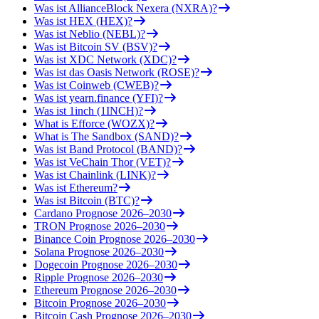
Was ist AllianceBlock Nexera (NXRA)?
Was ist HEX (HEX)?
Was ist Neblio (NEBL)?
Was ist Bitcoin SV (BSV)?
Was ist XDC Network (XDC)?
Was ist das Oasis Network (ROSE)?
Was ist Coinweb (CWEB)?
Was ist yearn.finance (YFI)?
Was ist 1inch (1INCH)?
What is Efforce (WOZX)?
What is The Sandbox (SAND)?
Was ist Band Protocol (BAND)?
Was ist VeChain Thor (VET)?
Was ist Chainlink (LINK)?
Was ist Ethereum?
Was ist Bitcoin (BTC)?
Cardano Prognose 2026–2030
TRON Prognose 2026–2030
Binance Coin Prognose 2026–2030
Solana Prognose 2026–2030
Dogecoin Prognose 2026–2030
Ripple Prognose 2026–2030
Ethereum Prognose 2026–2030
Bitcoin Prognose 2026–2030
Bitcoin Cash Prognose 2026–2030