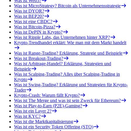
Was ist Web3?
Was ist MicroStrategy? Bitcoin als Unternehmensstrategie
Was ist DYOR?
Was ist BEP20?
Was ist eine CBDC?
Was ist Bitcoin-Pizza?
Was ist DePIN in Krypto?
Was ist Ripple Labs, das Unternehmen hinter XRP?
Krypto-Trendhandel erklärt: Wie man mit dem Markt handelt
Was ist Range-Trading? Erklärung, Strategie und Beispiele
Was ist Breakout-Trading?
Was ist Arbitrage-Handel? Erklärung, Strategien und
Beispiele
Was ist Scalping-Trading? Alles über Scalping-Trading in
Krypto
Was ist Swing-Trading? Erklärung und Strategien für Krypto-
Trader
Krypto-Crash: Warum fällt Krypto?
Was ist The Merge und was ist sein Zweck für Ethereum?
Was ist Play-to-Earn (P2E)-Gaming?
Was ist ein Layer 2?
Was ist KYC?
Was ist die Marktkapitalisierung
Was ist ein Security Token Offering (STO)