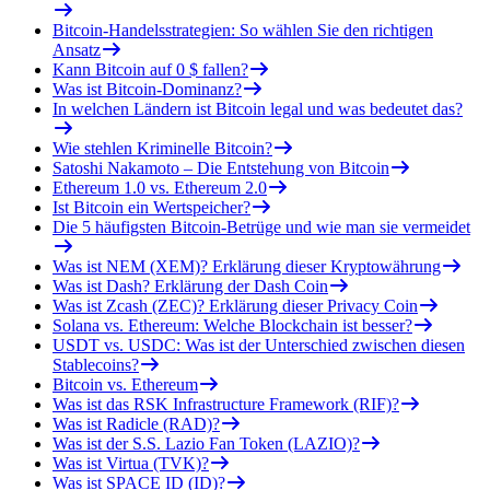
Bitcoin-Handelsstrategien: So wählen Sie den richtigen
Ansatz
Kann Bitcoin auf 0 $ fallen?
Was ist Bitcoin-Dominanz?
In welchen Ländern ist Bitcoin legal und was bedeutet das?
Wie stehlen Kriminelle Bitcoin?
Satoshi Nakamoto – Die Entstehung von Bitcoin
Ethereum 1.0 vs. Ethereum 2.0
Ist Bitcoin ein Wertspeicher?
Die 5 häufigsten Bitcoin-Betrüge und wie man sie vermeidet
Was ist NEM (XEM)? Erklärung dieser Kryptowährung
Was ist Dash? Erklärung der Dash Coin
Was ist Zcash (ZEC)? Erklärung dieser Privacy Coin
Solana vs. Ethereum: Welche Blockchain ist besser?
USDT vs. USDC: Was ist der Unterschied zwischen diesen
Stablecoins?
Bitcoin vs. Ethereum
Was ist das RSK Infrastructure Framework (RIF)?
Was ist Radicle (RAD)?
Was ist der S.S. Lazio Fan Token (LAZIO)?
Was ist Virtua (TVK)?
Was ist SPACE ID (ID)?