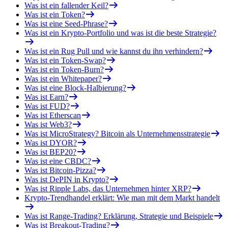
Was ist ein fallender Keil?
Was ist ein Token?
Was ist eine Seed-Phrase?
Was ist ein Krypto-Portfolio und was ist die beste Strategie?
Was ist ein Rug Pull und wie kannst du ihn verhindern?
Was ist ein Token-Swap?
Was ist ein Token-Burn?
Was ist ein Whitepaper?
Was ist eine Block-Halbierung?
Was ist Earn?
Was ist FUD?
Was ist Etherscan
Was ist Web3?
Was ist MicroStrategy? Bitcoin als Unternehmensstrategie
Was ist DYOR?
Was ist BEP20?
Was ist eine CBDC?
Was ist Bitcoin-Pizza?
Was ist DePIN in Krypto?
Was ist Ripple Labs, das Unternehmen hinter XRP?
Krypto-Trendhandel erklärt: Wie man mit dem Markt handelt
Was ist Range-Trading? Erklärung, Strategie und Beispiele
Was ist Breakout-Trading?