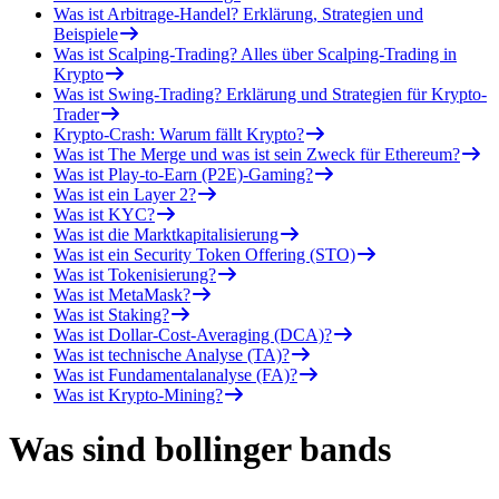
Was ist Arbitrage-Handel? Erklärung, Strategien und
Beispiele
Was ist Scalping-Trading? Alles über Scalping-Trading in
Krypto
Was ist Swing-Trading? Erklärung und Strategien für Krypto-
Trader
Krypto-Crash: Warum fällt Krypto?
Was ist The Merge und was ist sein Zweck für Ethereum?
Was ist Play-to-Earn (P2E)-Gaming?
Was ist ein Layer 2?
Was ist KYC?
Was ist die Marktkapitalisierung
Was ist ein Security Token Offering (STO)
Was ist Tokenisierung?
Was ist MetaMask?
Was ist Staking?
Was ist Dollar-Cost-Averaging (DCA)?
Was ist technische Analyse (TA)?
Was ist Fundamentalanalyse (FA)?
Was ist Krypto-Mining?
Was sind bollinger bands