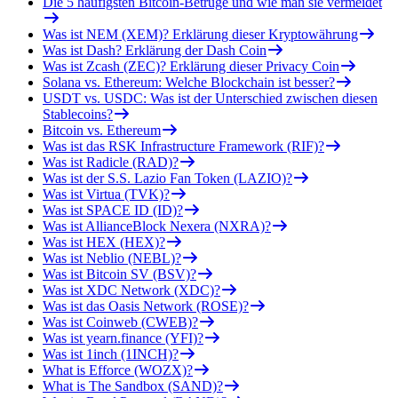
Die 5 häufigsten Bitcoin-Betrüge und wie man sie vermeidet
Was ist NEM (XEM)? Erklärung dieser Kryptowährung
Was ist Dash? Erklärung der Dash Coin
Was ist Zcash (ZEC)? Erklärung dieser Privacy Coin
Solana vs. Ethereum: Welche Blockchain ist besser?
USDT vs. USDC: Was ist der Unterschied zwischen diesen
Stablecoins?
Bitcoin vs. Ethereum
Was ist das RSK Infrastructure Framework (RIF)?
Was ist Radicle (RAD)?
Was ist der S.S. Lazio Fan Token (LAZIO)?
Was ist Virtua (TVK)?
Was ist SPACE ID (ID)?
Was ist AllianceBlock Nexera (NXRA)?
Was ist HEX (HEX)?
Was ist Neblio (NEBL)?
Was ist Bitcoin SV (BSV)?
Was ist XDC Network (XDC)?
Was ist das Oasis Network (ROSE)?
Was ist Coinweb (CWEB)?
Was ist yearn.finance (YFI)?
Was ist 1inch (1INCH)?
What is Efforce (WOZX)?
What is The Sandbox (SAND)?