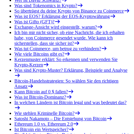
Wer ist David Schwartz?
Was sind Tokenomics in Krypto?
So überträgst du deine Krypto von Binance zu Coinmerce
Was ist EOS? Erklärung der EOS-Kryptowährung
Was ist Gifto (GFT)?
Exchange-Ansicht wird eingestellt, warum?
Ich bin mir nicht sicher, ob eine Nachricht, die ich erhalten
habe, von Coinmerce gesendet wurde. Wie kann ich
sicherstellen, dass sie sicher ist?
Was tut Coinmerce, um betrug zu verhindern?
Wie viele Bitcoins gibt es?
Kerzenmuster erklärt: So erkennen und verwenden Sie
Krypto-Kerzen
Was sind Krypto-Muster? Erklärung, Beispiele und Analyse
Bitcoin-Handelsstrategien: So wählen Sie den richtigen
Ansatz
Kann Bitcoin auf 0 $ fallen?
Was ist Bitcoin-Dominanz?
In welchen Ländern ist Bitcoin legal und was bedeutet das?
Wie stehlen Kriminelle Bitcoin?
Satoshi Nakamoto – Die Entstehung von Bitcoin
Ethereum 1.0 vs. Ethereum 2.0
Ist Bitcoin ein Wertspeicher?