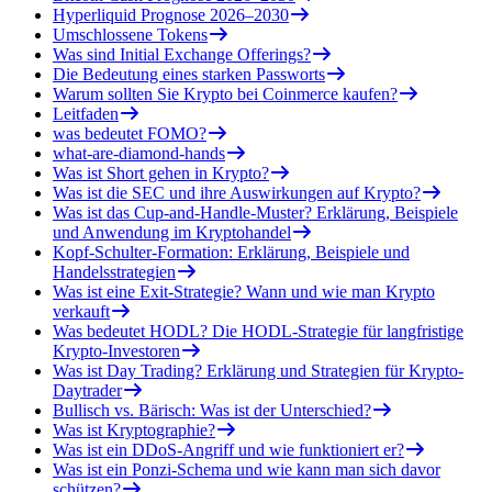
Hyperliquid Prognose 2026–2030
Umschlossene Tokens
Was sind Initial Exchange Offerings?
Die Bedeutung eines starken Passworts
Warum sollten Sie Krypto bei Coinmerce kaufen?
Leitfaden
was bedeutet FOMO?
what-are-diamond-hands
Was ist Short gehen in Krypto?
Was ist die SEC und ihre Auswirkungen auf Krypto?
Was ist das Cup-and-Handle-Muster? Erklärung, Beispiele
und Anwendung im Kryptohandel
Kopf-Schulter-Formation: Erklärung, Beispiele und
Handelsstrategien
Was ist eine Exit-Strategie? Wann und wie man Krypto
verkauft
Was bedeutet HODL? Die HODL-Strategie für langfristige
Krypto-Investoren
Was ist Day Trading? Erklärung und Strategien für Krypto-
Daytrader
Bullisch vs. Bärisch: Was ist der Unterschied?
Was ist Kryptographie?
Was ist ein DDoS-Angriff und wie funktioniert er?
Was ist ein Ponzi-Schema und wie kann man sich davor
schützen?