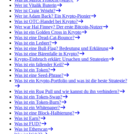
Wer ist Vitalik Buterin
Wer ist Craig Wright?
Wer ist Adam Back? Ein Krypto-Pionier
Was ist OTC-Handel bei Krypto?
Wer war Hal Finney? Der erste Bitcoin-Nutzer
Was ist ein Golden Cross in Krypto
Was ist eine Dead-Cat-Bounce?
Was ist ein Ledger?
Was ist eine Bull-Flag? Bedeutung und Erklärung
Was ist eine Bärenfalle in Krypto?
Krypto-Einbruch erklärt: Ursachen und Strategien
Was ist ein fallender Keil?
Was ist ein Token?
Was ist eine Seed-Phrase?
Was ist ein Krypto-Portfolio und was ist die beste Strategie?
Was ist ein Rug Pull und wie kannst du ihn verhindern?
Was ist ein Token-Swap?
Was ist ein Token-Burn?
Was ist ein Whitepaper?
Was ist eine Block-Halbierung?
Was ist Earn?
Was ist FUD?
Was ist Etherscan