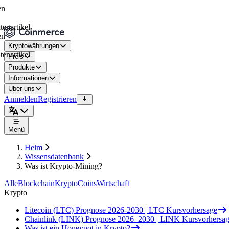
tikel
Kryptowährungen
tikel
Preis
Produkte
Informationen
Über uns
Anmelden
Registrieren
Menü
Heim
Wissensdatenbank
Was ist Krypto-Mining?
Alle
Blockchain
Krypto
Coins
Wirtschaft
Krypto
Litecoin (LTC) Prognose 2026-2030 | LTC Kursvorhersage
Chainlink (LINK) Prognose 2026–2030 | LINK Kursvorhersa
Was ist ein Honeypot in Krypto?