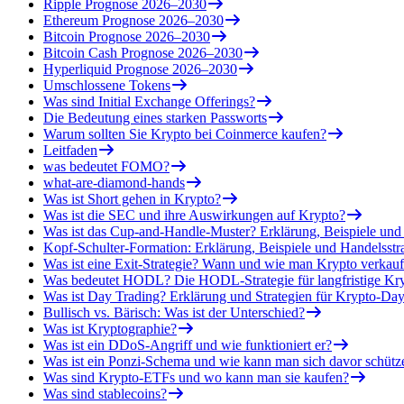
Ripple Prognose 2026–2030
Ethereum Prognose 2026–2030
Bitcoin Prognose 2026–2030
Bitcoin Cash Prognose 2026–2030
Hyperliquid Prognose 2026–2030
Umschlossene Tokens
Was sind Initial Exchange Offerings?
Die Bedeutung eines starken Passworts
Warum sollten Sie Krypto bei Coinmerce kaufen?
Leitfaden
was bedeutet FOMO?
what-are-diamond-hands
Was ist Short gehen in Krypto?
Was ist die SEC und ihre Auswirkungen auf Krypto?
Was ist das Cup-and-Handle-Muster? Erklärung, Beispiele u
Kopf-Schulter-Formation: Erklärung, Beispiele und Handelsstr
Was ist eine Exit-Strategie? Wann und wie man Krypto verkauf
Was bedeutet HODL? Die HODL-Strategie für langfristige Kry
Was ist Day Trading? Erklärung und Strategien für Krypto-Day
Bullisch vs. Bärisch: Was ist der Unterschied?
Was ist Kryptographie?
Was ist ein DDoS-Angriff und wie funktioniert er?
Was ist ein Ponzi-Schema und wie kann man sich davor schütz
Was sind Krypto-ETFs und wo kann man sie kaufen?
Was sind stablecoins?