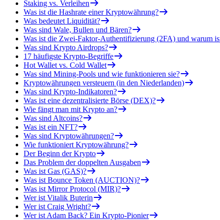
Staking vs. Verleihen
Was ist die Hashrate einer Kryptowährung?
Was bedeutet Liquidität?
Was sind Wale, Bullen und Bären?
Was ist die Zwei-Faktor-Authentifizierung (2FA) und warum is
Was sind Krypto Airdrops?
17 häufigste Krypto-Begriffe
Hot Wallet vs. Cold Wallet
Was sind Mining-Pools und wie funktionieren sie?
Kryptowährungen versteuern (in den Niederlanden)
Was sind Krypto-Indikatoren?
Was ist eine dezentralisierte Börse (DEX)?
Wie fängt man mit Krypto an?
Was sind Altcoins?
Was ist ein NFT?
Was sind Kryptowährungen?
Wie funktioniert Kryptowährung?
Der Beginn der Krypto
Das Problem der doppelten Ausgaben
Was ist Gas (GAS)?
Was ist Bounce Token (AUCTION)?
Was ist Mirror Protocol (MIR)?
Wer ist Vitalik Buterin
Wer ist Craig Wright?
Wer ist Adam Back? Ein Krypto-Pionier