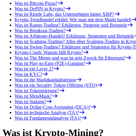
Was ist Bitcoin-Pizza?
Was ist DePIN in Krypto?
Was ist Ripple Labs, das Unternehmen hinter XRP?
Krypto-Trendhandel erklärt: Wie man mit dem Markt handelt
Was ist Range-Trading? Erklärung, Strategie und Beispiele
Was ist Breakout-Trading?
Was ist Arbitrage-Handel? Erklärung, Strategien und Beispiele
Was ist Scalping-Trading? Alles über Scalping-Trading in Kryp
Was ist Swing-Trading? Erklärung und Strategien für Krypto-T
Krypto-Crash: Warum fällt Krypto?
Was ist The Merge und was ist sein Zweck für Ethereum?
Was ist Play-to-Earn (P2E)-Gaming?
Was ist ein Layer 2?
Was ist KYC?
Was ist die Marktkapitalisierung
Was ist ein Security Token Offering (STO)
Was ist Tokenisierung?
Was ist MetaMask?
Was ist Staking?
Was ist Dollar-Cost-Averaging (DCA)?
Was ist technische Analyse (TA)?
Was ist Fundamentalanalyse (FA)?
Was ist Krypto-Mining?