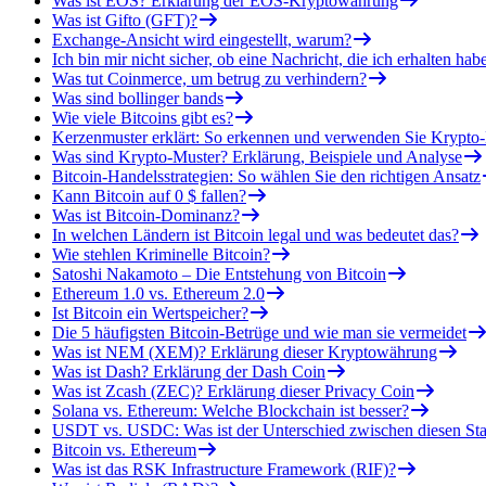
Was ist EOS? Erklärung der EOS-Kryptowährung
Was ist Gifto (GFT)?
Exchange-Ansicht wird eingestellt, warum?
Ich bin mir nicht sicher, ob eine Nachricht, die ich erhalten ha
Was tut Coinmerce, um betrug zu verhindern?
Was sind bollinger bands
Wie viele Bitcoins gibt es?
Kerzenmuster erklärt: So erkennen und verwenden Sie Krypto
Was sind Krypto-Muster? Erklärung, Beispiele und Analyse
Bitcoin-Handelsstrategien: So wählen Sie den richtigen Ansatz
Kann Bitcoin auf 0 $ fallen?
Was ist Bitcoin-Dominanz?
In welchen Ländern ist Bitcoin legal und was bedeutet das?
Wie stehlen Kriminelle Bitcoin?
Satoshi Nakamoto – Die Entstehung von Bitcoin
Ethereum 1.0 vs. Ethereum 2.0
Ist Bitcoin ein Wertspeicher?
Die 5 häufigsten Bitcoin-Betrüge und wie man sie vermeidet
Was ist NEM (XEM)? Erklärung dieser Kryptowährung
Was ist Dash? Erklärung der Dash Coin
Was ist Zcash (ZEC)? Erklärung dieser Privacy Coin
Solana vs. Ethereum: Welche Blockchain ist besser?
USDT vs. USDC: Was ist der Unterschied zwischen diesen Sta
Bitcoin vs. Ethereum
Was ist das RSK Infrastructure Framework (RIF)?