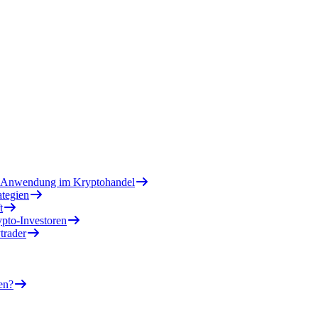
nd Anwendung im Kryptohandel
ategien
t
pto-Investoren
trader
en?