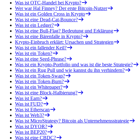
Was ist OTC-Handel bei Krypto?
Wer war Hal Finney? Der erste Bitcoin-Nutzer
Was ist ein Golden Cross in Krypto
Was ist eine Dead-Cat-Bounce?
Was ist ein Ledger?
Was ist eine Bull-Flag? Bedeutung und Erklärung
Was ist eine Bärenfalle in Krypto?
Krypto-Einbruch erklärt: Ursachen und Strategien
Was ist ein fallender Keil?
Was ist ein Token?
Was ist eine Seed-Phrase?
Was ist ein Krypto-Portfolio und was ist die beste Strategie?
Was ist ein Rug Pull und wie kannst du ihn verhindern?
Was ist ein Token-Swap?
Was ist ein Token-Burn?
Was ist ein Whitepaper?
Was ist eine Block-Halbierung?
Was ist Earn?
Was ist FUD?
Was ist Etherscan
Was ist Web3?
Was ist MicroStrategy? Bitcoin als Unternehmensstrategie
Was ist DYOR?
Was ist BEP20?
Was ist eine CBDC?