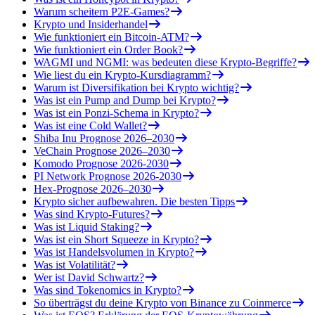
Warum scheitern P2E-Games?
Krypto und Insiderhandel
Wie funktioniert ein Bitcoin-ATM?
Wie funktioniert ein Order Book?
WAGMI und NGMI: was bedeuten diese Krypto-Begriffe?
Wie liest du ein Krypto-Kursdiagramm?
Warum ist Diversifikation bei Krypto wichtig?
Was ist ein Pump and Dump bei Krypto?
Was ist ein Ponzi-Schema in Krypto?
Was ist eine Cold Wallet?
Shiba Inu Prognose 2026–2030
VeChain Prognose 2026–2030
Komodo Prognose 2026-2030
PI Network Prognose 2026-2030
Hex-Prognose 2026–2030
Krypto sicher aufbewahren. Die besten Tipps
Was sind Krypto-Futures?
Was ist Liquid Staking?
Was ist ein Short Squeeze in Krypto?
Was ist Handelsvolumen in Krypto?
Was ist Volatilität?
Wer ist David Schwartz?
Was sind Tokenomics in Krypto?
So überträgst du deine Krypto von Binance zu Coinmerce