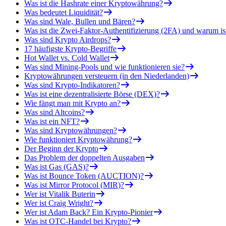
Was ist die Hashrate einer Kryptowährung?
Was bedeutet Liquidität?
Was sind Wale, Bullen und Bären?
Was ist die Zwei-Faktor-Authentifizierung (2FA) und warum is
Was sind Krypto Airdrops?
17 häufigste Krypto-Begriffe
Hot Wallet vs. Cold Wallet
Was sind Mining-Pools und wie funktionieren sie?
Kryptowährungen versteuern (in den Niederlanden)
Was sind Krypto-Indikatoren?
Was ist eine dezentralisierte Börse (DEX)?
Wie fängt man mit Krypto an?
Was sind Altcoins?
Was ist ein NFT?
Was sind Kryptowährungen?
Wie funktioniert Kryptowährung?
Der Beginn der Krypto
Das Problem der doppelten Ausgaben
Was ist Gas (GAS)?
Was ist Bounce Token (AUCTION)?
Was ist Mirror Protocol (MIR)?
Wer ist Vitalik Buterin
Wer ist Craig Wright?
Wer ist Adam Back? Ein Krypto-Pionier
Was ist OTC-Handel bei Krypto?