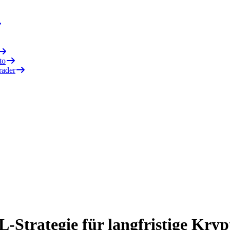
to
rader
trategie für langfristige Kryp