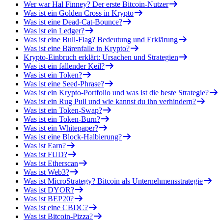
Wer war Hal Finney? Der erste Bitcoin-Nutzer
Was ist ein Golden Cross in Krypto
Was ist eine Dead-Cat-Bounce?
Was ist ein Ledger?
Was ist eine Bull-Flag? Bedeutung und Erklärung
Was ist eine Bärenfalle in Krypto?
Krypto-Einbruch erklärt: Ursachen und Strategien
Was ist ein fallender Keil?
Was ist ein Token?
Was ist eine Seed-Phrase?
Was ist ein Krypto-Portfolio und was ist die beste Strategie?
Was ist ein Rug Pull und wie kannst du ihn verhindern?
Was ist ein Token-Swap?
Was ist ein Token-Burn?
Was ist ein Whitepaper?
Was ist eine Block-Halbierung?
Was ist Earn?
Was ist FUD?
Was ist Etherscan
Was ist Web3?
Was ist MicroStrategy? Bitcoin als Unternehmensstrategie
Was ist DYOR?
Was ist BEP20?
Was ist eine CBDC?
Was ist Bitcoin-Pizza?