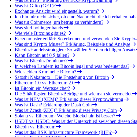
Was ist EOS? Erklärung der EOS-Kryptowährung
Was ist Gifto (GFT)?
Exchange-Ansicht wird eingestellt, warum?
Ich bin mir nicht sicher, ob eine Nachricht, die ich erhalten ha
Was tut Coinmerce, um betrug zu verhindern?
Was sind bollinger bands
Wie viele Bitcoins gibt es?
Kerzenmuster erklärt: So erkennen und verwenden Sie Krypto
Was sind Krypto-Muster? Erklärung, Beispiele und Analyse
Bitcoin-Handelsstrategien: So wählen Sie den richtigen Ansatz
Kann Bitcoin auf 0 $ fallen?
Was ist Bitcoin-Dominanz?
In welchen Ländern ist Bitcoin legal und was bedeutet das?
Wie stehlen Kriminelle Bitcoin?
Satoshi Nakamoto – Die Entstehung von Bitcoin
Ethereum 1.0 vs. Ethereum 2.0
Ist Bitcoin ein Wertspeicher?
Die 5 häufigsten Bitcoin-Betrüge und wie man sie vermeidet
Was ist NEM (XEM)? Erklärung dieser Kryptowährung
Was ist Dash? Erklärung der Dash Coin
Was ist Zcash (ZEC)? Erklärung dieser Privacy Coin
Solana vs. Ethereum: Welche Blockchain ist besser?
USDT vs. USDC: Was ist der Unterschied zwischen diesen Sta
Bitcoin vs. Ethereum
Was ist das RSK Infrastructure Framework (RIF)?