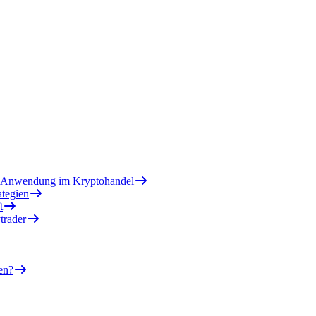
nd Anwendung im Kryptohandel
ategien
t
trader
en?