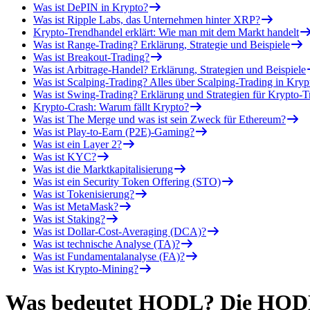
Was ist DePIN in Krypto?
Was ist Ripple Labs, das Unternehmen hinter XRP?
Krypto-Trendhandel erklärt: Wie man mit dem Markt handelt
Was ist Range-Trading? Erklärung, Strategie und Beispiele
Was ist Breakout-Trading?
Was ist Arbitrage-Handel? Erklärung, Strategien und Beispiele
Was ist Scalping-Trading? Alles über Scalping-Trading in Kryp
Was ist Swing-Trading? Erklärung und Strategien für Krypto-T
Krypto-Crash: Warum fällt Krypto?
Was ist The Merge und was ist sein Zweck für Ethereum?
Was ist Play-to-Earn (P2E)-Gaming?
Was ist ein Layer 2?
Was ist KYC?
Was ist die Marktkapitalisierung
Was ist ein Security Token Offering (STO)
Was ist Tokenisierung?
Was ist MetaMask?
Was ist Staking?
Was ist Dollar-Cost-Averaging (DCA)?
Was ist technische Analyse (TA)?
Was ist Fundamentalanalyse (FA)?
Was ist Krypto-Mining?
Was bedeutet HODL? Die HODL-S