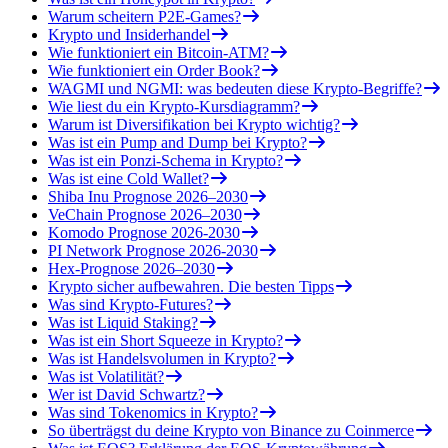
Warum scheitern P2E-Games?
Krypto und Insiderhandel
Wie funktioniert ein Bitcoin-ATM?
Wie funktioniert ein Order Book?
WAGMI und NGMI: was bedeuten diese Krypto-Begriffe?
Wie liest du ein Krypto-Kursdiagramm?
Warum ist Diversifikation bei Krypto wichtig?
Was ist ein Pump and Dump bei Krypto?
Was ist ein Ponzi-Schema in Krypto?
Was ist eine Cold Wallet?
Shiba Inu Prognose 2026–2030
VeChain Prognose 2026–2030
Komodo Prognose 2026-2030
PI Network Prognose 2026-2030
Hex-Prognose 2026–2030
Krypto sicher aufbewahren. Die besten Tipps
Was sind Krypto-Futures?
Was ist Liquid Staking?
Was ist ein Short Squeeze in Krypto?
Was ist Handelsvolumen in Krypto?
Was ist Volatilität?
Wer ist David Schwartz?
Was sind Tokenomics in Krypto?
So überträgst du deine Krypto von Binance zu Coinmerce