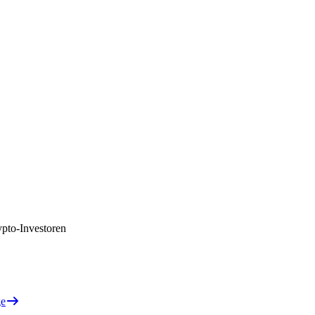
pto-Investoren
ge