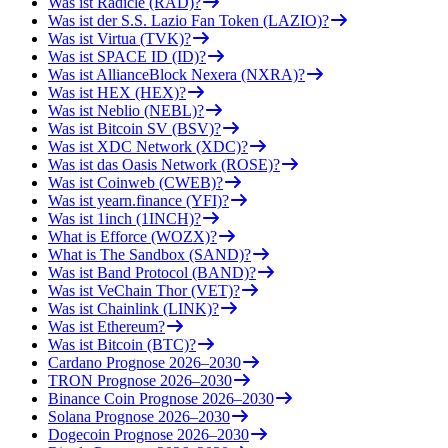
Was ist Radicle (RAD)?
Was ist der S.S. Lazio Fan Token (LAZIO)?
Was ist Virtua (TVK)?
Was ist SPACE ID (ID)?
Was ist AllianceBlock Nexera (NXRA)?
Was ist HEX (HEX)?
Was ist Neblio (NEBL)?
Was ist Bitcoin SV (BSV)?
Was ist XDC Network (XDC)?
Was ist das Oasis Network (ROSE)?
Was ist Coinweb (CWEB)?
Was ist yearn.finance (YFI)?
Was ist 1inch (1INCH)?
What is Efforce (WOZX)?
What is The Sandbox (SAND)?
Was ist Band Protocol (BAND)?
Was ist VeChain Thor (VET)?
Was ist Chainlink (LINK)?
Was ist Ethereum?
Was ist Bitcoin (BTC)?
Cardano Prognose 2026–2030
TRON Prognose 2026–2030
Binance Coin Prognose 2026–2030
Solana Prognose 2026–2030
Dogecoin Prognose 2026–2030