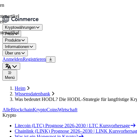
rtikel
Kryptowährungen
rtikel
Preis
Produkte
Informationen
Über uns
Anmelden
Registrieren
Menü
Heim
Wissensdatenbank
Was bedeutet HODL? Die HODL-Strategie für langfristige Kry
Alle
Blockchain
Krypto
Coins
Wirtschaft
Krypto
Litecoin (LTC) Prognose 2026-2030 | LTC Kursvorhersage
Chainlink (LINK) Prognose 2026–2030 | LINK Kursvorhersa
Was ist ein Honeypot in Krypto?