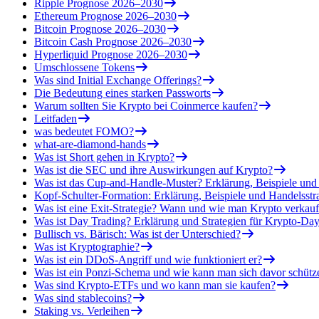
Ripple Prognose 2026–2030
Ethereum Prognose 2026–2030
Bitcoin Prognose 2026–2030
Bitcoin Cash Prognose 2026–2030
Hyperliquid Prognose 2026–2030
Umschlossene Tokens
Was sind Initial Exchange Offerings?
Die Bedeutung eines starken Passworts
Warum sollten Sie Krypto bei Coinmerce kaufen?
Leitfaden
was bedeutet FOMO?
what-are-diamond-hands
Was ist Short gehen in Krypto?
Was ist die SEC und ihre Auswirkungen auf Krypto?
Was ist das Cup-and-Handle-Muster? Erklärung, Beispiele u
Kopf-Schulter-Formation: Erklärung, Beispiele und Handelsstr
Was ist eine Exit-Strategie? Wann und wie man Krypto verkauf
Was ist Day Trading? Erklärung und Strategien für Krypto-Day
Bullisch vs. Bärisch: Was ist der Unterschied?
Was ist Kryptographie?
Was ist ein DDoS-Angriff und wie funktioniert er?
Was ist ein Ponzi-Schema und wie kann man sich davor schütz
Was sind Krypto-ETFs und wo kann man sie kaufen?
Was sind stablecoins?
Staking vs. Verleihen