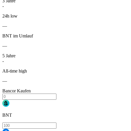
3
Jahre
-
24h low
—
BNT im Umlauf
—
5
Jahre
-
All-time high
—
Bancor Kaufen
BNT