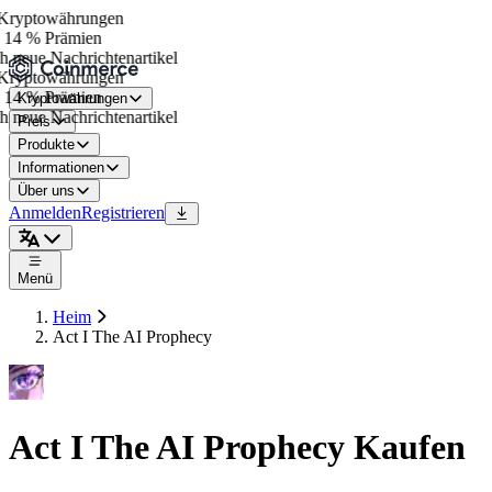
ryptowährungen
14 % Prämien
 neue Nachrichtenartikel
ryptowährungen
14 % Prämien
Kryptowährungen
 neue Nachrichtenartikel
Preis
Produkte
Informationen
Über uns
Anmelden
Registrieren
Menü
Heim
Act I The AI Prophecy
Act I The AI Prophecy Kaufen