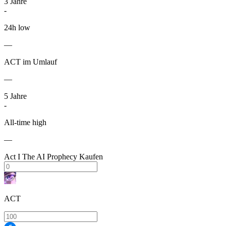
3
Jahre
-
24h low
—
ACT im Umlauf
—
5
Jahre
-
All-time high
—
Act I The AI Prophecy Kaufen
ACT