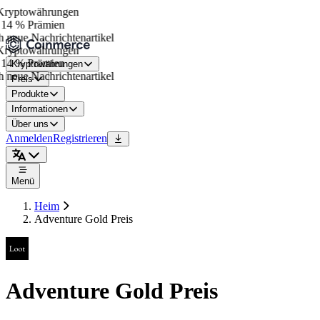
ryptowährungen
14 % Prämien
 neue Nachrichtenartikel
ryptowährungen
14 % Prämien
Kryptowährungen
 neue Nachrichtenartikel
Preis
Produkte
Informationen
Über uns
Anmelden
Registrieren
Menü
Heim
Adventure Gold Preis
Adventure Gold Preis