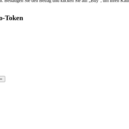
 Bestätigen Sie den Betrag und klicken Sie auf „Buy“, um Ihren Kauf
vo-Token