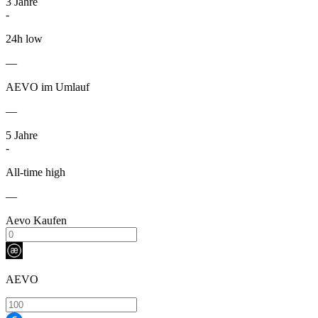
3
Jahre
-
24h low
—
AEVO im Umlauf
—
5
Jahre
-
All-time high
—
Aevo Kaufen
AEVO