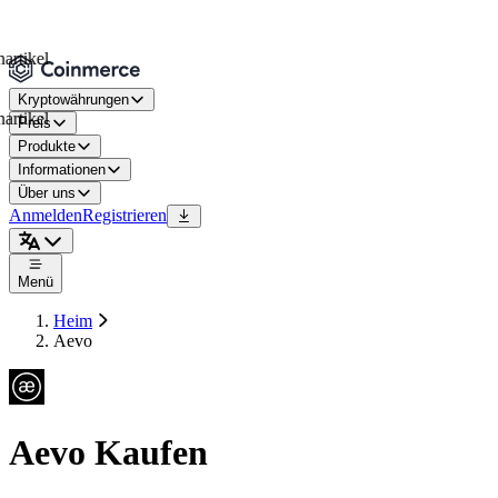
kel
Kryptowährungen
kel
Preis
Produkte
Informationen
Über uns
Anmelden
Registrieren
Menü
Heim
Aevo
Aevo Kaufen