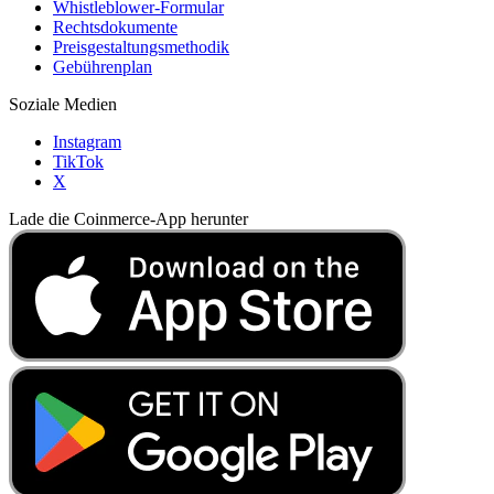
Whistleblower-Formular
Rechtsdokumente
Preisgestaltungsmethodik
Gebührenplan
Soziale Medien
Instagram
TikTok
X
Lade die Coinmerce-App herunter