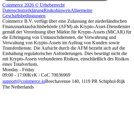
Coinmerce 2026 © Urheberrecht
Datenschutzerklärung
Risikohinweis
Allgemeine
Geschäftsbedingungen
Coinmerce B.V. verfügt über eine Zulassung der niederländischen
Finanzmarktaufsichtsbehörde (AFM) als Krypto-Asset-Dienstleister
gemäß der Verordnung über Märkte für Krypto-Assets (MiCAR) für
die Erbringung von Umtauschdiensten, die Verwahrung und
Verwaltung von Krypto-Assets im Auftrag von Kunden sowie
Transferdienste. Die Aufsicht durch die AFM bezieht sich auf die
Einhaltung regulatorischer Anforderungen. Dies beseitigt nicht die
mit Krypto-Assets verbundenen Risiken, einschließlich des Risikos
eines Totalverlusts.
Monday - Friday
09:00 - 17:00
KvK / CoC 70036969
support@coinmerce.io
Beechavenue 140, 1119 PR Schiphol-Rijk
The Netherlands