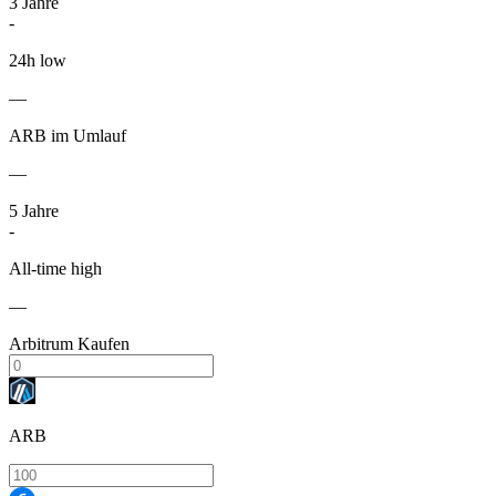
3
Jahre
-
24h low
—
ARB im Umlauf
—
5
Jahre
-
All-time high
—
Arbitrum Kaufen
ARB