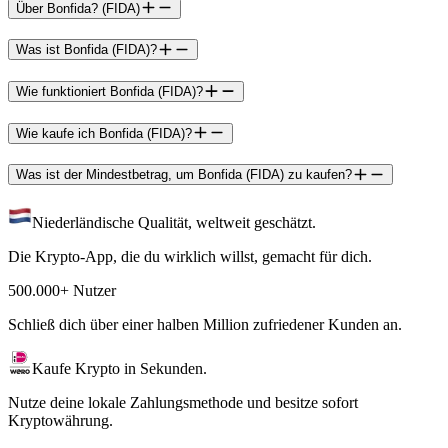
Über Bonfida? (FIDA)
Was ist Bonfida (FIDA)?
Wie funktioniert Bonfida (FIDA)?
Wie kaufe ich Bonfida (FIDA)?
Was ist der Mindestbetrag, um Bonfida (FIDA) zu kaufen?
Niederländische Qualität, weltweit geschätzt.
Die Krypto-App, die du wirklich willst, gemacht für dich.
500.000+ Nutzer
Schließ dich über einer halben Million zufriedener Kunden an.
Kaufe Krypto in Sekunden.
Nutze deine lokale Zahlungsmethode und besitze sofort
Kryptowährung.