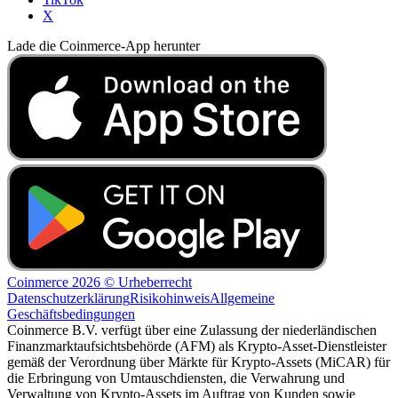
X
Lade die Coinmerce-App herunter
Coinmerce 2026 © Urheberrecht
Datenschutzerklärung
Risikohinweis
Allgemeine
Geschäftsbedingungen
Coinmerce B.V. verfügt über eine Zulassung der niederländischen
Finanzmarktaufsichtsbehörde (AFM) als Krypto-Asset-Dienstleister
gemäß der Verordnung über Märkte für Krypto-Assets (MiCAR) für
die Erbringung von Umtauschdiensten, die Verwahrung und
Verwaltung von Krypto-Assets im Auftrag von Kunden sowie