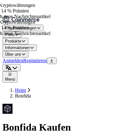
ryptowährungen
14 % Prämien
 neue Nachrichtenartikel
ryptowährungen
14 % Prämien
Kryptowährungen
 neue Nachrichtenartikel
Preis
Produkte
Informationen
Über uns
Anmelden
Registrieren
Menü
Heim
Bonfida
Bonfida Kaufen