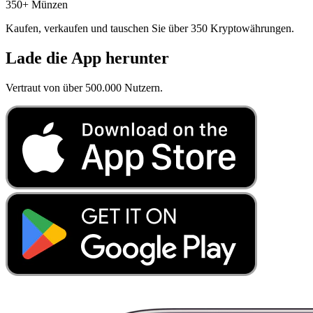
350+ Münzen
Kaufen, verkaufen und tauschen Sie über 350 Kryptowährungen.
Lade die App herunter
Vertraut von über 500.000 Nutzern.