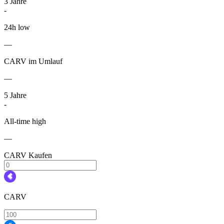
3
Jahre
-
24h low
—
CARV im Umlauf
—
5
Jahre
-
All-time high
—
CARV Kaufen
CARV