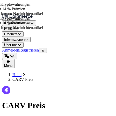
Kryptowährungen
 14 % Prämien
h neue Nachrichtenartikel
Kryptowährungen
 14 % Prämien
Kryptowährungen
h neue Nachrichtenartikel
Preis
Produkte
Informationen
Über uns
Anmelden
Registrieren
Menü
Heim
CARV Preis
CARV Preis