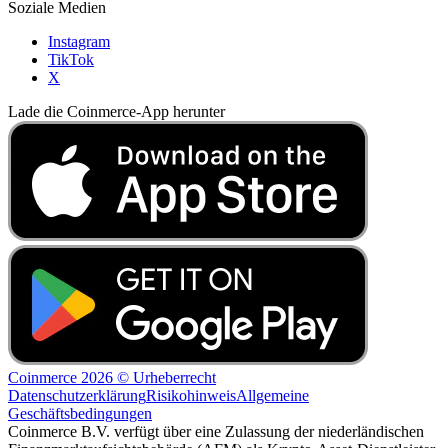
Soziale Medien
Instagram
TikTok
X
Lade die Coinmerce-App herunter
Coinmerce 2026 © Urheberrecht
Datenschutzerklärung
Risikohinweis
Allgemeine
Geschäftsbedingungen
Coinmerce B.V. verfügt über eine Zulassung der niederländischen