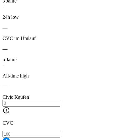
3
Jahre
-
24h low
—
CVC im Umlauf
—
5
Jahre
-
All-time high
—
Civic Kaufen
CVC