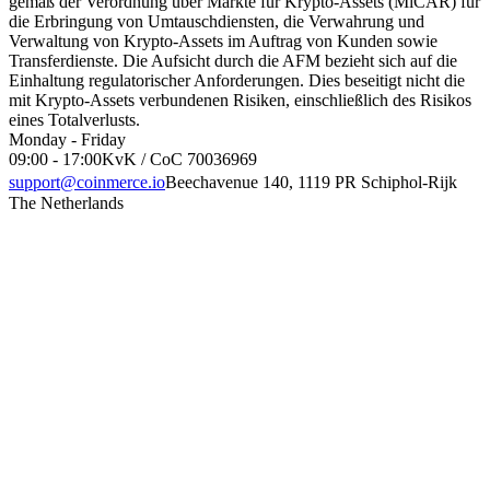
gemäß der Verordnung über Märkte für Krypto-Assets (MiCAR) für
die Erbringung von Umtauschdiensten, die Verwahrung und
Verwaltung von Krypto-Assets im Auftrag von Kunden sowie
Transferdienste. Die Aufsicht durch die AFM bezieht sich auf die
Einhaltung regulatorischer Anforderungen. Dies beseitigt nicht die
mit Krypto-Assets verbundenen Risiken, einschließlich des Risikos
eines Totalverlusts.
Monday - Friday
09:00 - 17:00
KvK / CoC 70036969
support@coinmerce.io
Beechavenue 140, 1119 PR Schiphol-Rijk
The Netherlands