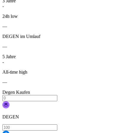
3
Jahre
-
24h low
—
DEGEN im Umlauf
—
5
Jahre
-
All-time high
—
Degen Kaufen
DEGEN