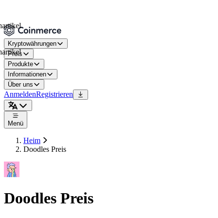
kel
Kryptowährungen
kel
Preis
Produkte
Informationen
Über uns
Anmelden
Registrieren
Menü
Heim
Doodles Preis
Doodles Preis