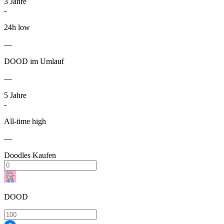
3
Jahre
-
24h low
—
DOOD im Umlauf
—
5
Jahre
-
All-time high
—
Doodles Kaufen
DOOD