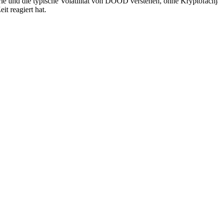
orie und die typische Volatilität von DOOD verstehen, ohne Kryptofach
t reagiert hat.